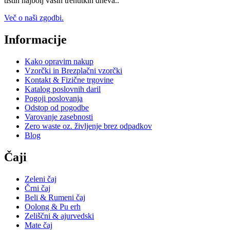
tistih najbolj vaših trenutkih dneva..
Več o naši zgodbi.
Informacije
Kako opravim nakup
Vzorčki in Brezplačni vzorčki
Kontakt & Fizične trgovine
Katalog poslovnih daril
Pogoji poslovanja
Odstop od pogodbe
Varovanje zasebnosti
Zero waste oz. življenje brez odpadkov
Blog
Čaji
Zeleni čaj
Črni čaj
Beli & Rumeni čaj
Oolong & Pu erh
Zeliščni & ajurvedski
Mate čaj