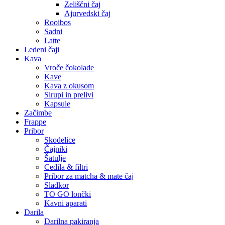
Zeliščni čaj
Ajurvedski čaj
Rooibos
Sadni
Latte
Ledeni čaji
Kava
Vroče čokolade
Kave
Kava z okusom
Sirupi in prelivi
Kapsule
Začimbe
Frappe
Pribor
Skodelice
Čajniki
Šatulje
Cedila & filtri
Pribor za matcha & mate čaj
Sladkor
TO GO lončki
Kavni aparati
Darila
Darilna pakiranja