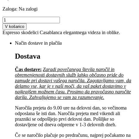
Zaloga:
Na zalogi
V košarico
Espresso skodelici Casablanca elegantnega videza in oblike.
Način dostave in plačila
Dostava
Čas dostave:
Zaradi povečanega števila naročil in
obremenjenosti dostavnih služb lahko občasno pride do
zamude pri dostavi vašega naročila. Zagotavljamo vam, da
delamo vse, kar je v naši moči, da vaš paket dostavimo v
najkrajšem možnem času. Prosimo da pravočasno naročite
darila. Zahvaljujemo se vam za razumevanje.
Naročila prejeta do 9.00 ure na delovni dan, so večinoma
odposlana še isti dan. Naročila prejeta med vikendi ali
prazniki se odpošljejo prvi delovni dan. Pošiljke so
dostavljene od dneva odpreme v 1-3 delovnih dneh.
Če se naročilo plačuje po predračunu, najprej počakamo na