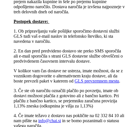
prejem nakazila kupnine in šele po prejemu kupnine
odpošljemo naročilo. Dostava naročila je izvšena najpozneje v
treh delovnih dneh od naročila.
Postopek dostave:
1. Ob pripravljanju vaše pošiljke sporočimo dostavni službi
GLS tudi vaš e-mail naslov in telefonsko številko, ki sta
navedena v naročilu.
2. En dan pred predvideno dostavo ste preko SMS sporočila
ali e-mail sporočila s strani GLS dostavne službe obveščeni o
predvivdenem časovnem intervalu dostave.
V kolikor vam čas dostave ne ustreza, imate možnost, da se z
voznikom dogovorite o alternativnem kraju dostave, ali da
boste prevzeli paket v katerem od
GLS prevzemnem mestu
.
3. Če ste ob naročilu označili plačilo po povzetju, imate ob
dostavi možnost plačila z gotovino ali z bančno kartico. Pri
plačilu z bančno kartico, se prejemniku zaračuna provizija
1,13% zneska (odkupnina je višja za 1,13%)
4. Če imate težavo z dostavo nas pokličite na 02 332 84 10 ali
nam pišite na
info@chai.si
in se bomo pozanimali o statusu
vašega naročila.