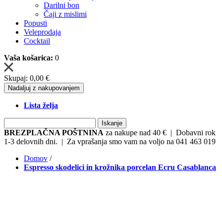
Darilni bon
Čaji z mislimi
Popusti
Veleprodaja
Cocktail
Vaša košarica:
0
Skupaj:
0,00 €
Nadaljuj z nakupovanjem
Lista želja
Iskanje
BREZPLAČNA POŠTNINA
za nakupe nad 40 € | Dobavni rok
1-3 delovnih dni. | Za vprašanja smo vam na voljo na 041 463 019
Domov
/
Espresso skodelici in krožnika porcelan Ecru Casablanca