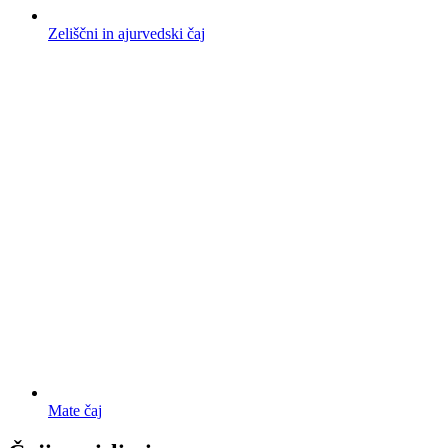
Zeliščni in ajurvedski čaj
Mate čaj