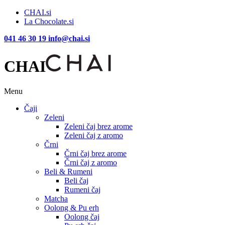
CHAI.si
La Chocolate.si
041 46 30 19
info@chai.si
CHAI
Menu
Čaji
Zeleni
Zeleni čaj brez arome
Zeleni čaj z aromo
Črni
Črni čaj brez arome
Črni čaj z aromo
Beli & Rumeni
Beli čaj
Rumeni čaj
Matcha
Oolong & Pu erh
Oolong čaj