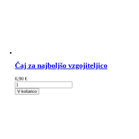
Čaj za najboljšo vzgojiteljico
6,90 €
V košarico