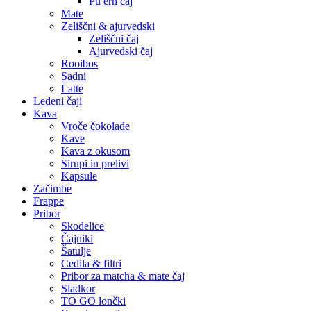
Pu erh čaj
Mate
Zeliščni & ajurvedski
Zeliščni čaj
Ajurvedski čaj
Rooibos
Sadni
Latte
Ledeni čaji
Kava
Vroče čokolade
Kave
Kava z okusom
Sirupi in prelivi
Kapsule
Začimbe
Frappe
Pribor
Skodelice
Čajniki
Šatulje
Cedila & filtri
Pribor za matcha & mate čaj
Sladkor
TO GO lončki