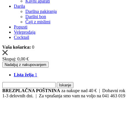
Kavni aparati
Darila
Darilna pakiranja
Darilni bon
Čaji z mislimi
Popusti
Veleprodaja
Cocktail
Vaša košarica:
0
Skupaj:
0,00 €
Nadaljuj z nakupovanjem
Lista želja
1
Iskanje
BREZPLAČNA POŠTNINA
za nakupe nad 40 € | Dobavni rok
1-3 delovnih dni. | Za vprašanja smo vam na voljo na 041 463 019