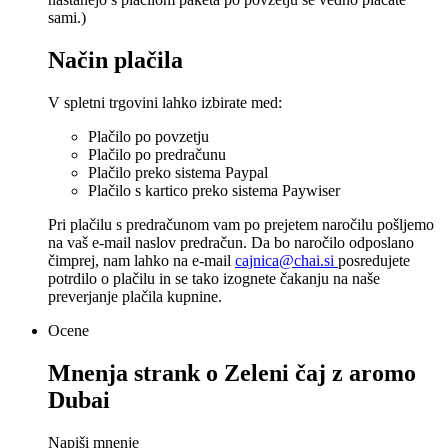
sami.)
Način plačila
V spletni trgovini lahko izbirate med:
Plačilo po povzetju
Plačilo po predračunu
Plačilo preko sistema Paypal
Plačilo s kartico preko sistema Paywiser
Pri plačilu s predračunom vam po prejetem naročilu pošljemo
na vaš e-mail naslov predračun. Da bo naročilo odposlano
čimprej, nam lahko na e-mail
cajnica@chai.si
posredujete
potrdilo o plačilu in se tako izognete čakanju na naše
preverjanje plačila kupnine.
Ocene
Mnenja strank o
Zeleni čaj z aromo
Dubai
Napiši mnenje