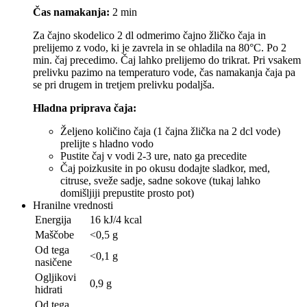
Čas namakanja:
2 min
Za čajno skodelico 2 dl odmerimo čajno žličko čaja in
prelijemo z vodo, ki je zavrela in se ohladila na 80°C. Po 2
min. čaj precedimo. Čaj lahko prelijemo do trikrat. Pri vsakem
prelivku pazimo na temperaturo vode, čas namakanja čaja pa
se pri drugem in tretjem prelivku podaljša.
Hladna priprava čaja:
Željeno količino čaja (1 čajna žlička na 2 dcl vode)
prelijte s hladno vodo
Pustite čaj v vodi 2-3 ure, nato ga precedite
Čaj poizkusite in po okusu dodajte sladkor, med,
citruse, sveže sadje, sadne sokove (tukaj lahko
domišljiji prepustite prosto pot)
Hranilne vrednosti
Energija
16 kJ/4 kcal
Maščobe
<0,5 g
Od tega
<0,1 g
nasičene
Ogljikovi
0,9 g
hidrati
Od tega