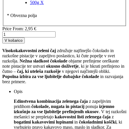
500g
X
* Obvezna polja
Price From:
2,95 €
V košarico
Visokokakovostni zeleni čaj
združuje najfinejšo čokolado in
razkošne pistacije v zapeljivo poslastico, ki čute popelje v svet
razkošja.
Nežna sladkost čokolade
objame prefinjene oreškaste
note pistacije ter ustvari
okusno doživetje
, ki je hkrati prefinjeno in
čutno –
čaj, ki uteleša razkošje
v njegovi najčistejši obliki.
Popolna izbira za vse ljubitelje dubajske čokolade
in razvajanja
brez primere.
Opis
Edinstvena kombinacija zelenega čaja
z zapeljivim
pridihom
čokolade, nugata in pistacij
ponuja
izjemno
izkušnjo za vse ljubitelje prefinjenih okusov
. V tej razkošni
mešanici se prepletajo
kakovostni listi zelenega čaja
z
bogatimi kakavovimi lupinami
in
čokoladnimi koščki
, ki
vsebujejo pravo kakavovo maso, maslo in sladkor. Za