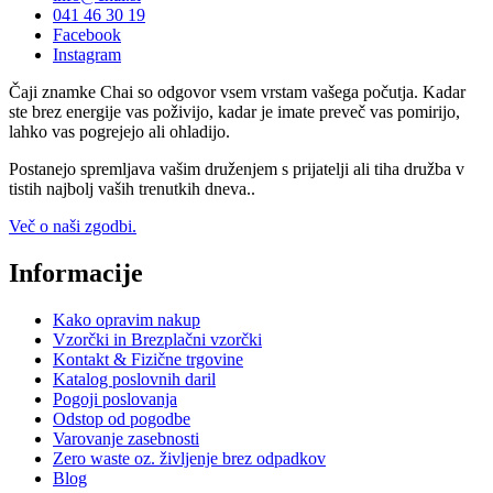
041 46 30 19
Facebook
Instagram
Čaji znamke Chai so odgovor vsem vrstam vašega počutja. Kadar
ste brez energije vas poživijo, kadar je imate preveč vas pomirijo,
lahko vas pogrejejo ali ohladijo.
Postanejo spremljava vašim druženjem s prijatelji ali tiha družba v
tistih najbolj vaših trenutkih dneva..
Več o naši zgodbi.
Informacije
Kako opravim nakup
Vzorčki in Brezplačni vzorčki
Kontakt & Fizične trgovine
Katalog poslovnih daril
Pogoji poslovanja
Odstop od pogodbe
Varovanje zasebnosti
Zero waste oz. življenje brez odpadkov
Blog