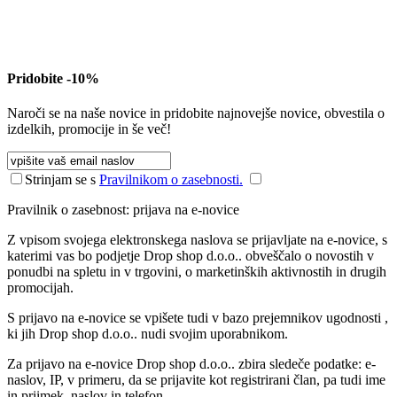
Pridobite -10%
Naroči se na naše novice in pridobite najnovejše novice, obvestila o
izdelkih, promocije in še več!
Strinjam se s
Pravilnikom o zasebnosti.
Pravilnik o zasebnost: prijava na e-novice
Z vpisom svojega elektronskega naslova se prijavljate na e-novice, s
katerimi vas bo podjetje Drop shop d.o.o.. obveščalo o novostih v
ponudbi na spletu in v trgovini, o marketinških aktivnostih in drugih
promocijah.
S prijavo na e-novice se vpišete tudi v bazo prejemnikov ugodnosti ,
ki jih Drop shop d.o.o.. nudi svojim uporabnikom.
Za prijavo na e-novice Drop shop d.o.o.. zbira sledeče podatke: e-
naslov, IP, v primeru, da se prijavite kot registrirani član, pa tudi ime
in priimek, naslov in telefon.