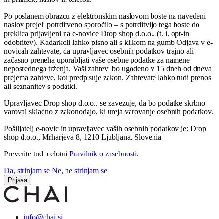
Po poslanem obrazcu z elektronskim naslovom boste na navedeni
naslov prejeli potrditveno sporočilo – s potrditvijo tega boste do
preklica prijavljeni na e-novice Drop shop d.o.o.. (t. i. opt-in
odobritev). Kadarkoli lahko pisno ali s klikom na gumb Odjava v e-
novicah zahtevate, da upravljavec osebnih podatkov trajno ali
začasno preneha uporabljati vaše osebne podatke za namene
neposrednega trženja. Vaši zahtevi bo ugodeno v 15 dneh od dneva
prejema zahteve, kot predpisuje zakon. Zahtevate lahko tudi prenos
ali seznanitev s podatki.
Upravljavec Drop shop d.o.o.. se zavezuje, da bo podatke skrbno
varoval skladno z zakonodajo, ki ureja varovanje osebnih podatkov.
Pošiljatelj e-novic in upravljavec vaših osebnih podatkov je: Drop
shop d.o.o., Mrharjeva 8, 1210 Ljubljana, Slovenia
Preverite tudi celotni
Pravilnik o zasebnosti
.
Da, strinjam se
Ne, ne strinjam se
Prijava
info@chai.si