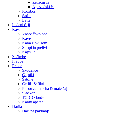
Zeliščni čaj
Ajurvedski čaj
Rooibos
Sadni
Latte
Ledeni čaji
Kava
Vroče čokolade
Kave
Kava z okusom
Sirupi in prelivi
Kapsule
Začimbe
Frappe
Pribor
Skodelice
Čajniki
Šatulje
Cedila & filtri
Pribor za matcha & mate čaj
Sladkor
TO GO lončki
Kavni aparati
Darila
Darilna pakiranja