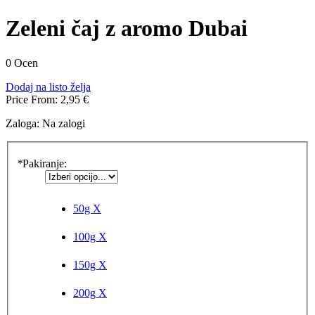
Zeleni čaj z aromo Dubai
0 Ocen
Dodaj na listo želja
Price From:
2,95 €
Zaloga:
Na zalogi
*
Pakiranje:
50g
X
100g
X
150g
X
200g
X