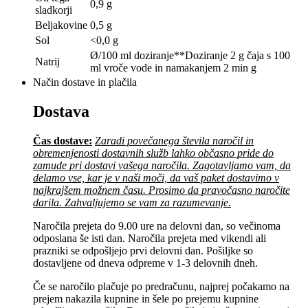
0,9 g
sladkorji
Beljakovine
0,5 g
Sol
<0,0 g
Ø/100 ml doziranje**Doziranje 2 g čaja s 100
Natrij
ml vroče vode in namakanjem 2 min g
Način dostave in plačila
Dostava
Čas dostave:
Zaradi povečanega števila naročil in
obremenjenosti dostavnih služb lahko občasno pride do
zamude pri dostavi vašega naročila. Zagotavljamo vam, da
delamo vse, kar je v naši moči, da vaš paket dostavimo v
najkrajšem možnem času. Prosimo da pravočasno naročite
darila. Zahvaljujemo se vam za razumevanje.
Naročila prejeta do 9.00 ure na delovni dan, so večinoma
odposlana še isti dan. Naročila prejeta med vikendi ali
prazniki se odpošljejo prvi delovni dan. Pošiljke so
dostavljene od dneva odpreme v 1-3 delovnih dneh.
Če se naročilo plačuje po predračunu, najprej počakamo na
prejem nakazila kupnine in šele po prejemu kupnine