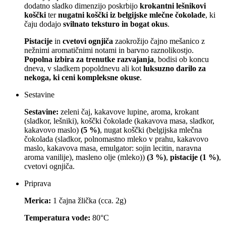
dodatno sladko dimenzijo poskrbijo
krokantni lešnikovi
koščki
ter
nugatni koščki iz belgijske mlečne čokolade
, ki
čaju dodajo
svilnato teksturo in bogat okus
.
Pistacije
in
cvetovi ognjiča
zaokrožijo čajno mešanico z
nežnimi aromatičnimi notami in barvno raznolikostjo.
Popolna izbira za trenutke razvajanja
, bodisi ob koncu
dneva, v sladkem popoldnevu ali kot
luksuzno darilo za
nekoga, ki ceni kompleksne okuse
.
Sestavine
Sestavine:
zeleni čaj, kakavove lupine, aroma, krokant
(sladkor, lešniki), koščki čokolade (kakavova masa, sladkor,
kakavovo maslo)
(5 %)
, nugat koščki (belgijska mlečna
čokolada (sladkor, polnomastno mleko v prahu, kakavovo
maslo, kakavova masa, emulgator: sojin lecitin, naravna
aroma vanilije), masleno olje (mleko))
(3 %)
,
pistacije (1 %)
,
cvetovi ognjiča.
Priprava
Merica:
1 čajna žlička (cca. 2g)
Temperatura vode:
80°C