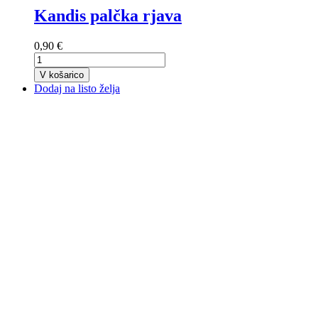
Kandis palčka rjava
0,90 €
V košarico
Dodaj na listo želja