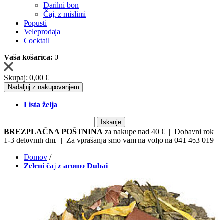
Darilni bon
Čaji z mislimi
Popusti
Veleprodaja
Cocktail
Vaša košarica:
0
Skupaj:
0,00 €
Nadaljuj z nakupovanjem
Lista želja
Iskanje
BREZPLAČNA POŠTNINA
za nakupe nad 40 € | Dobavni rok
1-3 delovnih dni. | Za vprašanja smo vam na voljo na 041 463 019
Domov
/
Zeleni čaj z aromo Dubai