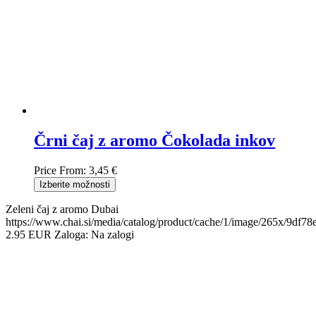
Črni čaj z aromo Čokolada inkov
Price From:
3,45 €
Izberite možnosti
Zeleni čaj z aromo Dubai
https://www.chai.si/media/catalog/product/cache/1/image/265x/9d
2.95
EUR
Zaloga:
Na zalogi