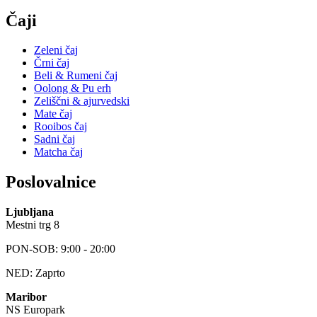
Čaji
Zeleni čaj
Črni čaj
Beli & Rumeni čaj
Oolong & Pu erh
Zeliščni & ajurvedski
Mate čaj
Rooibos čaj
Sadni čaj
Matcha čaj
Poslovalnice
Ljubljana
Mestni trg 8
PON-SOB: 9:00 - 20:00
NED: Zaprto
Maribor
NS Europark