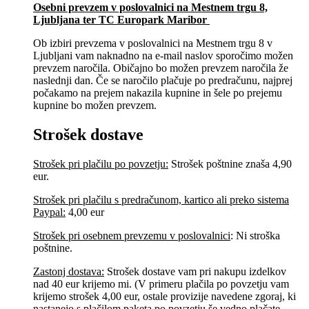
Osebni prevzem v poslovalnici na Mestnem trgu 8,
Ljubljana​ ter TC Europark Maribor
Ob izbiri prevzema v poslovalnici na Mestnem trgu 8 v
Ljubljani vam naknadno na e-mail naslov sporočimo možen
prevzem naročila. Običajno bo možen prevzem naročila že
naslednji dan. Če se naročilo plačuje po predračunu, najprej
počakamo na prejem nakazila kupnine in šele po prejemu
kupnine bo možen prevzem.
Strošek dostave
Strošek pri plačilu po povzetju:
Strošek poštnine znaša 4,90
eur.
Strošek pri plačilu s predračunom, kartico ali preko sistema
Paypal:
4,00 eur
Strošek pri osebnem prevzemu v poslovalnici
:
Ni stroška
poštnine.
Zastonj dostava:
Strošek dostave vam pri nakupu izdelkov
nad 40 eur krijemo mi. (V primeru plačila po povzetju vam
krijemo strošek 4,00 eur, ostale provizije navedene zgoraj, ki
nastanejo s plačilom paketa po povzetju še vedno plačate