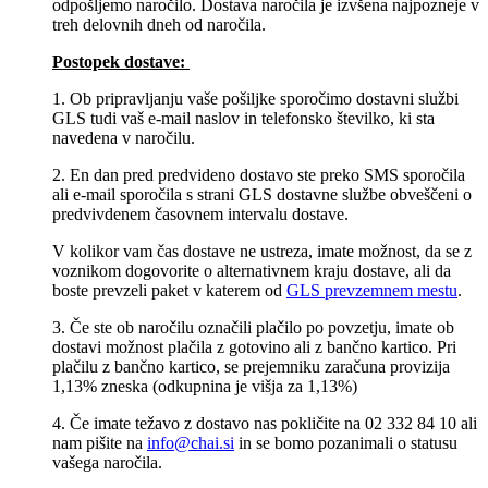
odpošljemo naročilo. Dostava naročila je izvšena najpozneje v
treh delovnih dneh od naročila.
Postopek dostave:
1. Ob pripravljanju vaše pošiljke sporočimo dostavni službi
GLS tudi vaš e-mail naslov in telefonsko številko, ki sta
navedena v naročilu.
2. En dan pred predvideno dostavo ste preko SMS sporočila
ali e-mail sporočila s strani GLS dostavne službe obveščeni o
predvivdenem časovnem intervalu dostave.
V kolikor vam čas dostave ne ustreza, imate možnost, da se z
voznikom dogovorite o alternativnem kraju dostave, ali da
boste prevzeli paket v katerem od
GLS prevzemnem mestu
.
3. Če ste ob naročilu označili plačilo po povzetju, imate ob
dostavi možnost plačila z gotovino ali z bančno kartico. Pri
plačilu z bančno kartico, se prejemniku zaračuna provizija
1,13% zneska (odkupnina je višja za 1,13%)
4. Če imate težavo z dostavo nas pokličite na 02 332 84 10 ali
nam pišite na
info@chai.si
in se bomo pozanimali o statusu
vašega naročila.