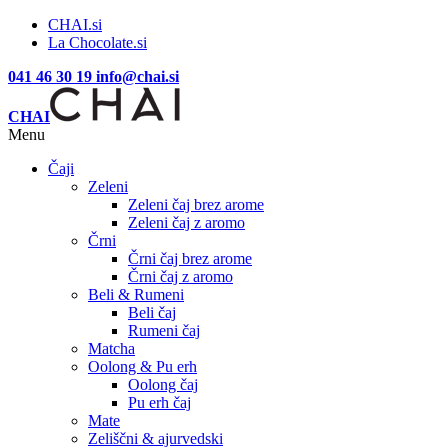
CHAI.si
La Chocolate.si
041 46 30 19
info@chai.si
CHAI
Menu
Čaji
Zeleni
Zeleni čaj brez arome
Zeleni čaj z aromo
Črni
Črni čaj brez arome
Črni čaj z aromo
Beli & Rumeni
Beli čaj
Rumeni čaj
Matcha
Oolong & Pu erh
Oolong čaj
Pu erh čaj
Mate
Zeliščni & ajurvedski