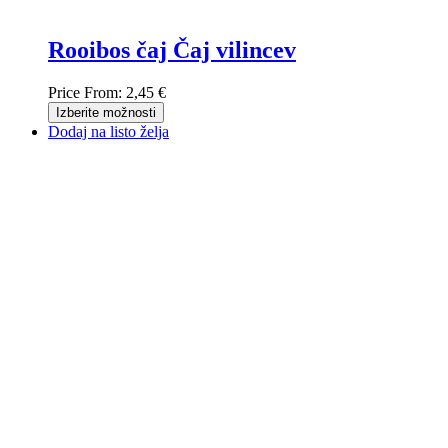
Rooibos čaj Čaj vilincev
Price From:
2,45 €
Izberite možnosti
Dodaj na listo želja