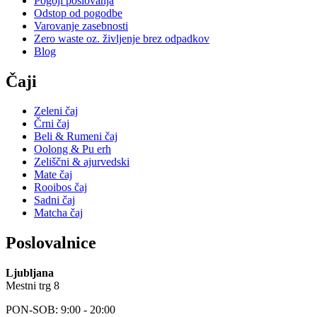
Pogoji poslovanja
Odstop od pogodbe
Varovanje zasebnosti
Zero waste oz. življenje brez odpadkov
Blog
Čaji
Zeleni čaj
Črni čaj
Beli & Rumeni čaj
Oolong & Pu erh
Zeliščni & ajurvedski
Mate čaj
Rooibos čaj
Sadni čaj
Matcha čaj
Poslovalnice
Ljubljana
Mestni trg 8
PON-SOB: 9:00 - 20:00