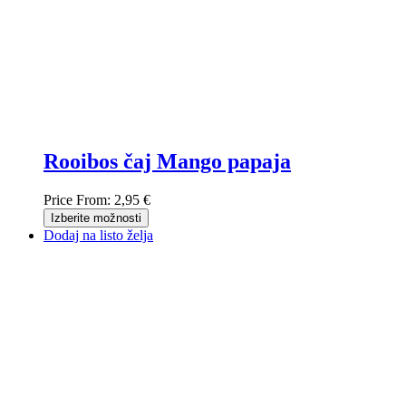
Rooibos čaj Mango papaja
Price From:
2,95 €
Izberite možnosti
Dodaj na listo želja