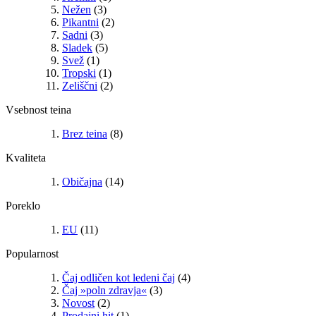
Nežen
(3)
Pikantni
(2)
Sadni
(3)
Sladek
(5)
Svež
(1)
Tropski
(1)
Zeliščni
(2)
Vsebnost teina
Brez teina
(8)
Kvaliteta
Običajna
(14)
Poreklo
EU
(11)
Popularnost
Čaj odličen kot ledeni čaj
(4)
Čaj »poln zdravja«
(3)
Novost
(2)
Prodajni hit
(1)