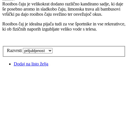
Rooibos čaju
je velikokrat dodano različno kandirano sadje, ki daje
še posebno aromo in sladkobo čaju, limonska trava ali bambusovi
vršički pa dajo
rooibos čaju
svežino ter osvežujoč okus.
Rooibos čaj je idealna pijača tudi za vse športnike in vse rekreativce,
ki ob fizičnih naporih izgubljate veliko vode s telesa.
Razvrsti
Dodaj na listo želja