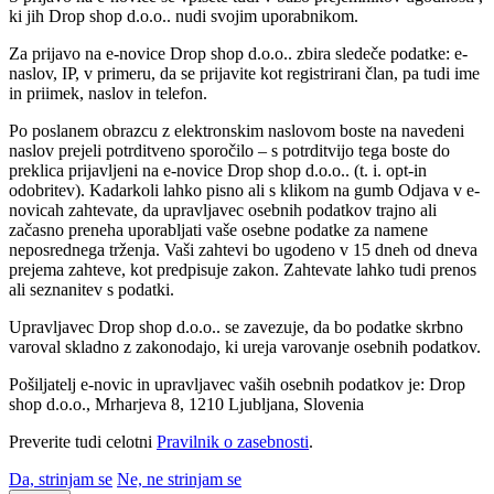
ki jih Drop shop d.o.o.. nudi svojim uporabnikom.
Za prijavo na e-novice Drop shop d.o.o.. zbira sledeče podatke: e-
naslov, IP, v primeru, da se prijavite kot registrirani član, pa tudi ime
in priimek, naslov in telefon.
Po poslanem obrazcu z elektronskim naslovom boste na navedeni
naslov prejeli potrditveno sporočilo – s potrditvijo tega boste do
preklica prijavljeni na e-novice Drop shop d.o.o.. (t. i. opt-in
odobritev). Kadarkoli lahko pisno ali s klikom na gumb Odjava v e-
novicah zahtevate, da upravljavec osebnih podatkov trajno ali
začasno preneha uporabljati vaše osebne podatke za namene
neposrednega trženja. Vaši zahtevi bo ugodeno v 15 dneh od dneva
prejema zahteve, kot predpisuje zakon. Zahtevate lahko tudi prenos
ali seznanitev s podatki.
Upravljavec Drop shop d.o.o.. se zavezuje, da bo podatke skrbno
varoval skladno z zakonodajo, ki ureja varovanje osebnih podatkov.
Pošiljatelj e-novic in upravljavec vaših osebnih podatkov je: Drop
shop d.o.o., Mrharjeva 8, 1210 Ljubljana, Slovenia
Preverite tudi celotni
Pravilnik o zasebnosti
.
Da, strinjam se
Ne, ne strinjam se