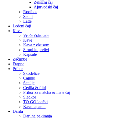
Zeliščni čaj
Ajurvedski čaj
Rooibos
Sadni
Latte
Ledeni čaji
Kava
Vroče čokolade
Kave
Kava z okusom
Sirupi in prelivi
Kapsule
Začimbe
Frappe
Pribor
Skodelice
Čajniki
Šatulje
Cedila & filtri
Pribor za matcha & mate čaj
Sladkor
TO GO lončki
Kavni aparati
Darila
Darilna pakiranja