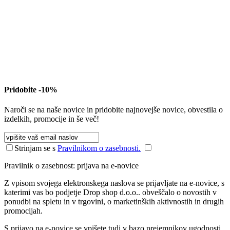
Pridobite -10%
Naroči se na naše novice in pridobite najnovejše novice, obvestila o
izdelkih, promocije in še več!
Strinjam se s
Pravilnikom o zasebnosti.
Pravilnik o zasebnost: prijava na e-novice
Z vpisom svojega elektronskega naslova se prijavljate na e-novice, s
katerimi vas bo podjetje Drop shop d.o.o.. obveščalo o novostih v
ponudbi na spletu in v trgovini, o marketinških aktivnostih in drugih
promocijah.
S prijavo na e-novice se vpišete tudi v bazo prejemnikov ugodnosti ,