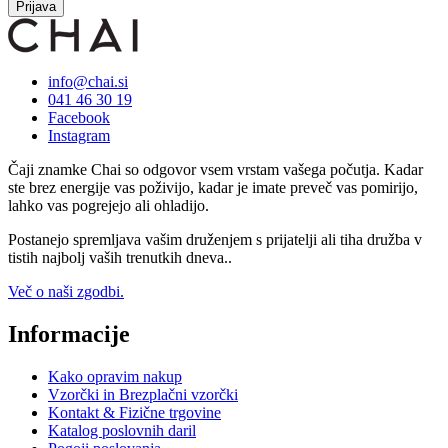
Prijava
info@chai.si
041 46 30 19
Facebook
Instagram
Čaji znamke Chai so odgovor vsem vrstam vašega počutja. Kadar
ste brez energije vas poživijo, kadar je imate preveč vas pomirijo,
lahko vas pogrejejo ali ohladijo.
Postanejo spremljava vašim druženjem s prijatelji ali tiha družba v
tistih najbolj vaših trenutkih dneva..
Več o naši zgodbi.
Informacije
Kako opravim nakup
Vzorčki in Brezplačni vzorčki
Kontakt & Fizične trgovine
Katalog poslovnih daril