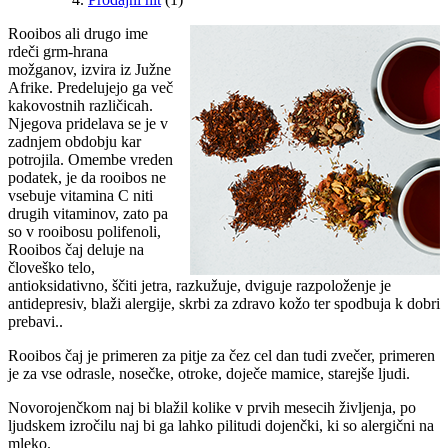
Rooibos ali drugo ime
rdeči grm-hrana
možganov, izvira iz Južne
Afrike. Predelujejo ga več
kakovostnih različicah.
Njegova pridelava se je v
zadnjem obdobju kar
potrojila. Omembe vreden
podatek, je da rooibos ne
vsebuje vitamina C niti
drugih vitaminov, zato pa
so v rooibosu polifenoli,
Rooibos čaj deluje na
človeško telo,
antioksidativno, ščiti jetra, razkužuje, dviguje razpoloženje je
antidepresiv, blaži alergije, skrbi za zdravo kožo ter spodbuja k dobri
prebavi..
Rooibos čaj je primeren za pitje za čez cel dan tudi zvečer, primeren
je za vse odrasle, nosečke, otroke, doječe mamice, starejše ljudi.
Novorojenčkom naj bi blažil kolike v prvih mesecih življenja, po
ljudskem izročilu naj bi ga lahko pilitudi dojenčki, ki so alergični na
mleko.