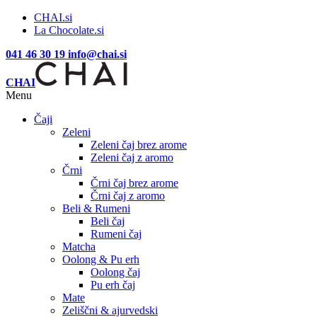
CHAI.si
La Chocolate.si
041 46 30 19
info@chai.si
CHAI
Menu
Čaji
Zeleni
Zeleni čaj brez arome
Zeleni čaj z aromo
Črni
Črni čaj brez arome
Črni čaj z aromo
Beli & Rumeni
Beli čaj
Rumeni čaj
Matcha
Oolong & Pu erh
Oolong čaj
Pu erh čaj
Mate
Zeliščni & ajurvedski