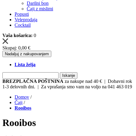
Darilni bon
Čaji z mislimi
Popusti
Veleprodaja
Cocktail
Vaša košarica:
0
Skupaj:
0,00 €
Nadaljuj z nakupovanjem
Lista želja
Iskanje
BREZPLAČNA POŠTNINA
za nakupe nad 40 € | Dobavni rok
1-3 delovnih dni. | Za vprašanja smo vam na voljo na 041 463 019
Domov
/
Čaji
/
Rooibos
Rooibos