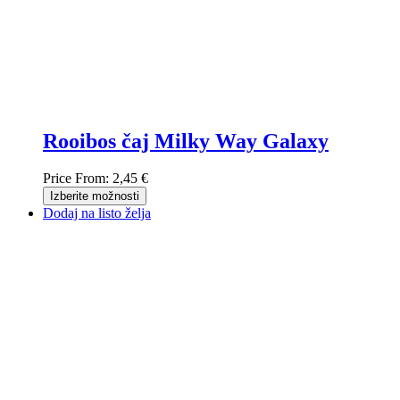
Rooibos čaj Milky Way Galaxy
Price From:
2,45 €
Izberite možnosti
Dodaj na listo želja