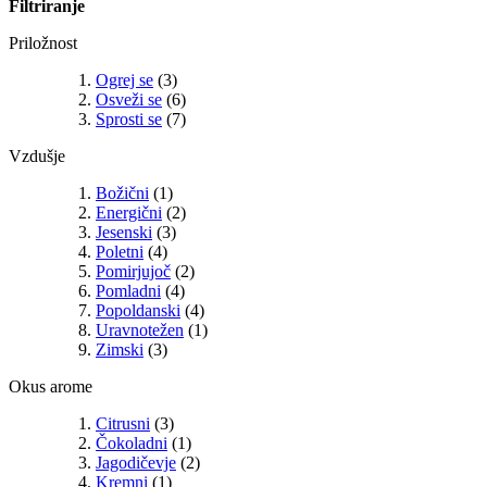
Filtriranje
Priložnost
Ogrej se
(3)
Osveži se
(6)
Sprosti se
(7)
Vzdušje
Božični
(1)
Energični
(2)
Jesenski
(3)
Poletni
(4)
Pomirjujoč
(2)
Pomladni
(4)
Popoldanski
(4)
Uravnotežen
(1)
Zimski
(3)
Okus arome
Citrusni
(3)
Čokoladni
(1)
Jagodičevje
(2)
Kremni
(1)