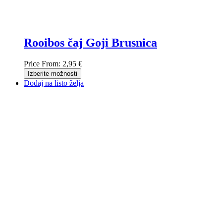
Rooibos čaj Goji Brusnica
Price From:
2,95 €
Izberite možnosti
Dodaj na listo želja