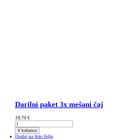
Darilni paket 3x mešani čaj
18,70 €
V košarico
Dodaj na listo želja