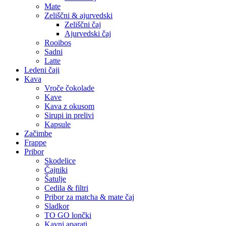
Mate
Zeliščni & ajurvedski
Zeliščni čaj
Ajurvedski čaj
Rooibos
Sadni
Latte
Ledeni čaji
Kava
Vroče čokolade
Kave
Kava z okusom
Sirupi in prelivi
Kapsule
Začimbe
Frappe
Pribor
Skodelice
Čajniki
Šatulje
Cedila & filtri
Pribor za matcha & mate čaj
Sladkor
TO GO lončki
Kavni aparati