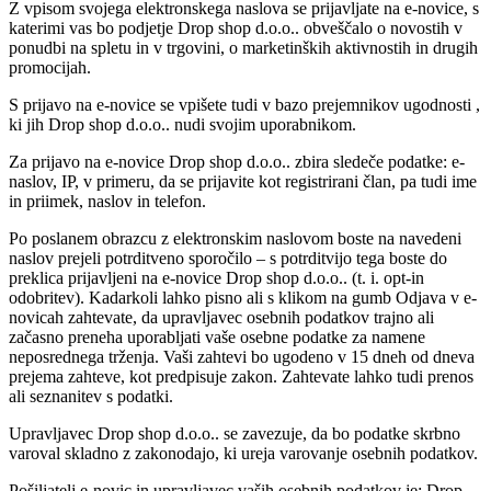
Z vpisom svojega elektronskega naslova se prijavljate na e-novice, s
katerimi vas bo podjetje Drop shop d.o.o.. obveščalo o novostih v
ponudbi na spletu in v trgovini, o marketinških aktivnostih in drugih
promocijah.
S prijavo na e-novice se vpišete tudi v bazo prejemnikov ugodnosti ,
ki jih Drop shop d.o.o.. nudi svojim uporabnikom.
Za prijavo na e-novice Drop shop d.o.o.. zbira sledeče podatke: e-
naslov, IP, v primeru, da se prijavite kot registrirani član, pa tudi ime
in priimek, naslov in telefon.
Po poslanem obrazcu z elektronskim naslovom boste na navedeni
naslov prejeli potrditveno sporočilo – s potrditvijo tega boste do
preklica prijavljeni na e-novice Drop shop d.o.o.. (t. i. opt-in
odobritev). Kadarkoli lahko pisno ali s klikom na gumb Odjava v e-
novicah zahtevate, da upravljavec osebnih podatkov trajno ali
začasno preneha uporabljati vaše osebne podatke za namene
neposrednega trženja. Vaši zahtevi bo ugodeno v 15 dneh od dneva
prejema zahteve, kot predpisuje zakon. Zahtevate lahko tudi prenos
ali seznanitev s podatki.
Upravljavec Drop shop d.o.o.. se zavezuje, da bo podatke skrbno
varoval skladno z zakonodajo, ki ureja varovanje osebnih podatkov.
Pošiljatelj e-novic in upravljavec vaših osebnih podatkov je: Drop