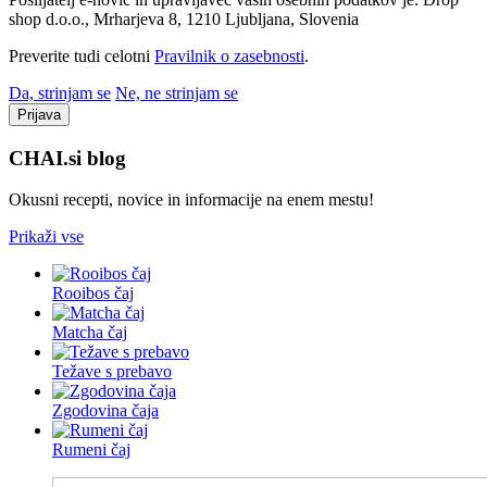
shop d.o.o., Mrharjeva 8, 1210 Ljubljana, Slovenia
Preverite tudi celotni
Pravilnik o zasebnosti
.
Da, strinjam se
Ne, ne strinjam se
Prijava
CHAI.si
blog
Okusni recepti, novice in informacije na enem mestu!
Prikaži vse
Rooibos čaj
Matcha čaj
Težave s prebavo
Zgodovina čaja
Rumeni čaj