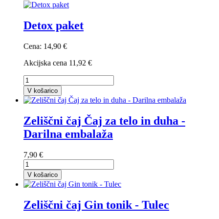
Detox paket
Cena:
14,90 €
Akcijska cena
11,92 €
V košarico
Zeliščni čaj Čaj za telo in duha -
Darilna embalaža
7,90 €
V košarico
Zeliščni čaj Gin tonik - Tulec