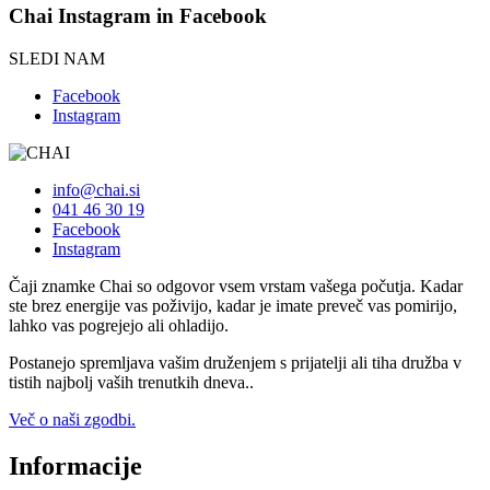
Chai
Instagram
in
Facebook
SLEDI NAM
Facebook
Instagram
info@chai.si
041 46 30 19
Facebook
Instagram
Čaji znamke Chai so odgovor vsem vrstam vašega počutja. Kadar
ste brez energije vas poživijo, kadar je imate preveč vas pomirijo,
lahko vas pogrejejo ali ohladijo.
Postanejo spremljava vašim druženjem s prijatelji ali tiha družba v
tistih najbolj vaših trenutkih dneva..
Več o naši zgodbi.
Informacije