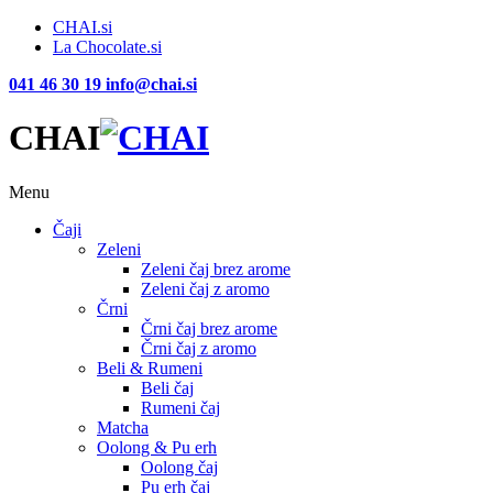
CHAI.si
La Chocolate.si
041 46 30 19
info@chai.si
CHAI
Menu
Čaji
Zeleni
Zeleni čaj brez arome
Zeleni čaj z aromo
Črni
Črni čaj brez arome
Črni čaj z aromo
Beli & Rumeni
Beli čaj
Rumeni čaj
Matcha
Oolong & Pu erh
Oolong čaj
Pu erh čaj