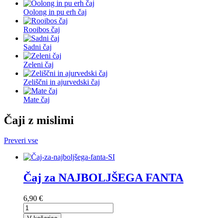
Oolong in pu erh čaj
Rooibos čaj
Sadni čaj
Zeleni čaj
Zeliščni in ajurvedski čaj
Mate čaj
Čaji z mislimi
Preveri vse
Čaj za NAJBOLJŠEGA FANTA
6,90 €