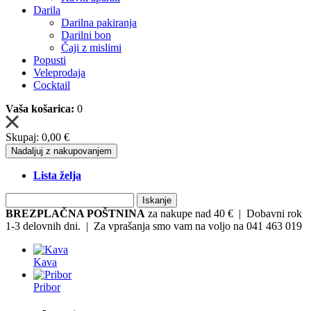
Darila
Darilna pakiranja
Darilni bon
Čaji z mislimi
Popusti
Veleprodaja
Cocktail
Vaša košarica:
0
Skupaj:
0,00 €
Nadaljuj z nakupovanjem
Lista želja
Iskanje
BREZPLAČNA POŠTNINA
za nakupe nad 40 € | Dobavni rok
1-3 delovnih dni. | Za vprašanja smo vam na voljo na 041 463 019
Kava
Pribor