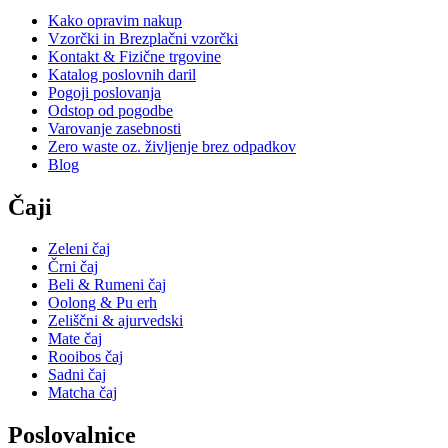
Kako opravim nakup
Vzorčki in Brezplačni vzorčki
Kontakt & Fizične trgovine
Katalog poslovnih daril
Pogoji poslovanja
Odstop od pogodbe
Varovanje zasebnosti
Zero waste oz. življenje brez odpadkov
Blog
Čaji
Zeleni čaj
Črni čaj
Beli & Rumeni čaj
Oolong & Pu erh
Zeliščni & ajurvedski
Mate čaj
Rooibos čaj
Sadni čaj
Matcha čaj
Poslovalnice