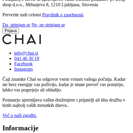
shop d.o.o., Mrharjeva 8, 1210 Ljubljana, Slovenia
Preverite tudi celotni
Pravilnik o zasebnosti
.
Da, strinjam se
Ne, ne strinjam se
Prijava
info@chai.si
041 46 30 19
Facebook
Instagram
Čaji znamke Chai so odgovor vsem vrstam vašega počutja. Kadar
ste brez energije vas poživijo, kadar je imate preveč vas pomirijo,
lahko vas pogrejejo ali ohladijo.
Postanejo spremljava vašim druženjem s prijatelji ali tiha družba v
tistih najbolj vaših trenutkih dneva..
Več o naši zgodbi.
Informacije