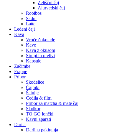
Zeliščni čaj
Ajurvedski čaj
Rooibos
Sadni
Latte
Ledeni čaji
Kava
Vroče čokolade
Kave
Kava z okusom
Sirupi in prelivi
Kapsule
Začimbe
Frappe
Pribor
Skodelice
Čajniki
Šatulje
Cedila & filtri
Pribor za matcha & mate čaj
Sladkor
TO GO lončki
Kavni aparati
Darila
Darilna pakiranja