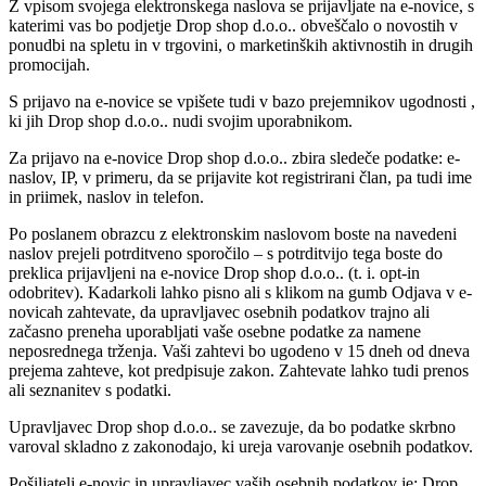
Z vpisom svojega elektronskega naslova se prijavljate na e-novice, s
katerimi vas bo podjetje Drop shop d.o.o.. obveščalo o novostih v
ponudbi na spletu in v trgovini, o marketinških aktivnostih in drugih
promocijah.
S prijavo na e-novice se vpišete tudi v bazo prejemnikov ugodnosti ,
ki jih Drop shop d.o.o.. nudi svojim uporabnikom.
Za prijavo na e-novice Drop shop d.o.o.. zbira sledeče podatke: e-
naslov, IP, v primeru, da se prijavite kot registrirani član, pa tudi ime
in priimek, naslov in telefon.
Po poslanem obrazcu z elektronskim naslovom boste na navedeni
naslov prejeli potrditveno sporočilo – s potrditvijo tega boste do
preklica prijavljeni na e-novice Drop shop d.o.o.. (t. i. opt-in
odobritev). Kadarkoli lahko pisno ali s klikom na gumb Odjava v e-
novicah zahtevate, da upravljavec osebnih podatkov trajno ali
začasno preneha uporabljati vaše osebne podatke za namene
neposrednega trženja. Vaši zahtevi bo ugodeno v 15 dneh od dneva
prejema zahteve, kot predpisuje zakon. Zahtevate lahko tudi prenos
ali seznanitev s podatki.
Upravljavec Drop shop d.o.o.. se zavezuje, da bo podatke skrbno
varoval skladno z zakonodajo, ki ureja varovanje osebnih podatkov.
Pošiljatelj e-novic in upravljavec vaših osebnih podatkov je: Drop