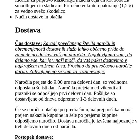
smoothijem in sladicam. Priročno enkratno pakiranje (1,5 g)
za vedno svežo skodelico.
Način dostave in plačila
Dostava
Čas dostave:
Zaradi povečanega števila naročil in
obremenjenosti dostavnih služb lahko občasno pride do
zamude pri dostavi vašega naročila. Zagotavljamo vam, da
delamo vse, kar je v naši moči, da vaš paket dostavimo v
najkrajšem možnem času. Prosimo da pravočasno naročite
darila. Zahvaljujemo se vam za razumevanje.
Naročila prejeta do 9.00 ure na delovni dan, so večinoma
odposlana še isti dan. Naročila prejeta med vikendi ali
prazniki se odpošljejo prvi delovni dan. Pošiljke so
dostavljene od dneva odpreme v 1-3 delovnih dneh.
Če se naročilo plačuje po predračunu, najprej počakamo na
prejem nakazila kupnine in šele po prejemu kupnine
odpošljemo naročilo. Dostava naročila je izvšena najpozneje v
treh delovnih dneh od naročila.
Postopek dostave: