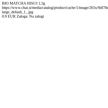
BIO MATCHA HISUI 1,5g
https://www.chai.si/media/catalog/product/cache/1/image/265x/9d
large_default_1_.jpg
0.9
EUR
Zaloga:
Na zalogi