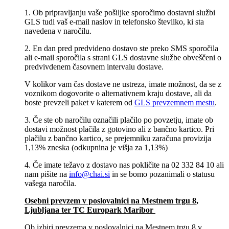
1. Ob pripravljanju vaše pošiljke sporočimo dostavni službi
GLS tudi vaš e-mail naslov in telefonsko številko, ki sta
navedena v naročilu.
2. En dan pred predvideno dostavo ste preko SMS sporočila
ali e-mail sporočila s strani GLS dostavne službe obveščeni o
predvivdenem časovnem intervalu dostave.
V kolikor vam čas dostave ne ustreza, imate možnost, da se z
voznikom dogovorite o alternativnem kraju dostave, ali da
boste prevzeli paket v katerem od
GLS prevzemnem mestu
.
3. Če ste ob naročilu označili plačilo po povzetju, imate ob
dostavi možnost plačila z gotovino ali z bančno kartico. Pri
plačilu z bančno kartico, se prejemniku zaračuna provizija
1,13% zneska (odkupnina je višja za 1,13%)
4. Če imate težavo z dostavo nas pokličite na 02 332 84 10 ali
nam pišite na
info@chai.si
in se bomo pozanimali o statusu
vašega naročila.
Osebni prevzem v poslovalnici na Mestnem trgu 8,
Ljubljana​ ter TC Europark Maribor
Ob izbiri prevzema v poslovalnici na Mestnem trgu 8 v