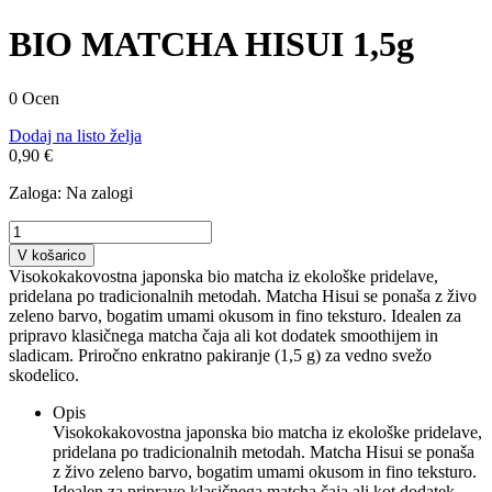
BIO MATCHA HISUI 1,5g
0 Ocen
Dodaj na listo želja
0,90 €
Zaloga:
Na zalogi
V košarico
Visokokakovostna japonska bio matcha iz ekološke pridelave,
pridelana po tradicionalnih metodah. Matcha Hisui se ponaša z živo
zeleno barvo, bogatim umami okusom in fino teksturo. Idealen za
pripravo klasičnega matcha čaja ali kot dodatek smoothijem in
sladicam. Priročno enkratno pakiranje (1,5 g) za vedno svežo
skodelico.
Opis
Visokokakovostna japonska bio matcha iz ekološke pridelave,
pridelana po tradicionalnih metodah. Matcha Hisui se ponaša
z živo zeleno barvo, bogatim umami okusom in fino teksturo.
Idealen za pripravo klasičnega matcha čaja ali kot dodatek