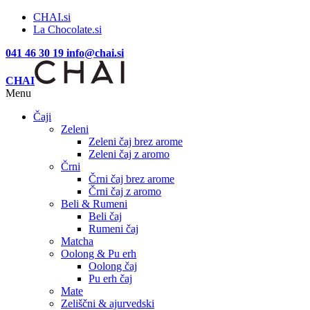
CHAI.si
La Chocolate.si
041 46 30 19
info@chai.si
CHAI
Menu
Čaji
Zeleni
Zeleni čaj brez arome
Zeleni čaj z aromo
Črni
Črni čaj brez arome
Črni čaj z aromo
Beli & Rumeni
Beli čaj
Rumeni čaj
Matcha
Oolong & Pu erh
Oolong čaj
Pu erh čaj
Mate
Zeliščni & ajurvedski