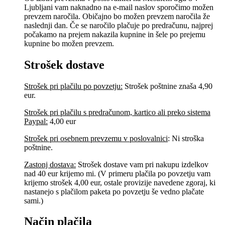
Ljubljani vam naknadno na e-mail naslov sporočimo možen
prevzem naročila. Običajno bo možen prevzem naročila že
naslednji dan. Če se naročilo plačuje po predračunu, najprej
počakamo na prejem nakazila kupnine in šele po prejemu
kupnine bo možen prevzem.
Strošek dostave
Strošek pri plačilu po povzetju:
Strošek poštnine znaša 4,90
eur.
Strošek pri plačilu s predračunom, kartico ali preko sistema
Paypal:
4,00 eur
Strošek pri osebnem prevzemu v poslovalnici
:
Ni stroška
poštnine.
Zastonj dostava:
Strošek dostave vam pri nakupu izdelkov
nad 40 eur krijemo mi. (V primeru plačila po povzetju vam
krijemo strošek 4,00 eur, ostale provizije navedene zgoraj, ki
nastanejo s plačilom paketa po povzetju še vedno plačate
sami.)
Način plačila