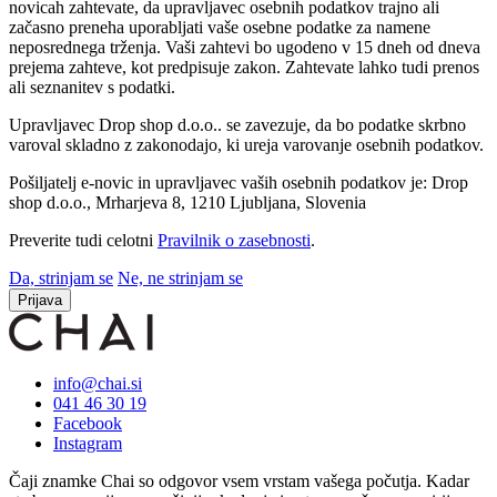
novicah zahtevate, da upravljavec osebnih podatkov trajno ali
začasno preneha uporabljati vaše osebne podatke za namene
neposrednega trženja. Vaši zahtevi bo ugodeno v 15 dneh od dneva
prejema zahteve, kot predpisuje zakon. Zahtevate lahko tudi prenos
ali seznanitev s podatki.
Upravljavec Drop shop d.o.o.. se zavezuje, da bo podatke skrbno
varoval skladno z zakonodajo, ki ureja varovanje osebnih podatkov.
Pošiljatelj e-novic in upravljavec vaših osebnih podatkov je: Drop
shop d.o.o., Mrharjeva 8, 1210 Ljubljana, Slovenia
Preverite tudi celotni
Pravilnik o zasebnosti
.
Da, strinjam se
Ne, ne strinjam se
Prijava
info@chai.si
041 46 30 19
Facebook
Instagram
Čaji znamke Chai so odgovor vsem vrstam vašega počutja. Kadar