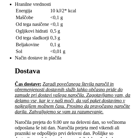
Hranilne vrednosti
Energija
10 kJ/2* kcal
Maščobe
<0,1 g
Od tega nasičene
<0,1 g
Ogljikovi hidrati
0,5 g
Od tega sladkorji
0,3 g
Beljakovine
0,1 g
Sol
<0,01 g
Način dostave in plačila
Dostava
Čas dostave:
Zaradi povečanega števila naročil in
obremenjenosti dostavnih služb lahko občasno pride do
zamude pri dostavi vašega naročila. Zagotavljamo vam, da
delamo vse, kar je v naši moči, da vaš paket dostavimo v
najkrajšem možnem času. Prosimo da pravočasno naročite
darila. Zahvaljujemo se vam za razumevanje.
Naročila prejeta do 9.00 ure na delovni dan, so večinoma
odposlana še isti dan. Naročila prejeta med vikendi ali
prazniki se odpošljejo prvi delovni dan. Pošiljke so