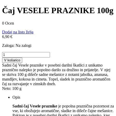
Čaj VESELE PRAZNIKE 100g
0 Ocen
Dodaj na listo želja
6,90 €
Zaloga:
Na zalogi
V košarico
Sadni čaj Vesele praznike v posebni darilni škatlici z unikatno
praznično nalepko je popolno darilo za družino in prijatelje. V njej
se skriva 100 g dišeče sadne mešanice z notami jabolka, ananasa,
mandljev, kokosa in cimeta. Topel, sladek in praznično aromatičen
čaj za razvajanje v zimskih dneh.
Neto:
100 g
Opis
Sadni čaj Vesele praznike
je popolna praznična pozornost za
vse, ki obožujejo aromatične, sladke in dišeče čajne mešanice.
Pakiran je v posebni darilni škatlici z unikatno nalepko, kjer