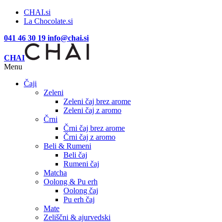
CHAI.si
La Chocolate.si
041 46 30 19
info@chai.si
CHAI
Menu
Čaji
Zeleni
Zeleni čaj brez arome
Zeleni čaj z aromo
Črni
Črni čaj brez arome
Črni čaj z aromo
Beli & Rumeni
Beli čaj
Rumeni čaj
Matcha
Oolong & Pu erh
Oolong čaj
Pu erh čaj
Mate
Zeliščni & ajurvedski