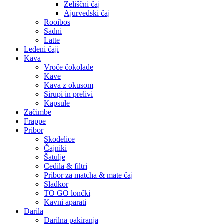
Zeliščni čaj
Ajurvedski čaj
Rooibos
Sadni
Latte
Ledeni čaji
Kava
Vroče čokolade
Kave
Kava z okusom
Sirupi in prelivi
Kapsule
Začimbe
Frappe
Pribor
Skodelice
Čajniki
Šatulje
Cedila & filtri
Pribor za matcha & mate čaj
Sladkor
TO GO lončki
Kavni aparati
Darila
Darilna pakiranja