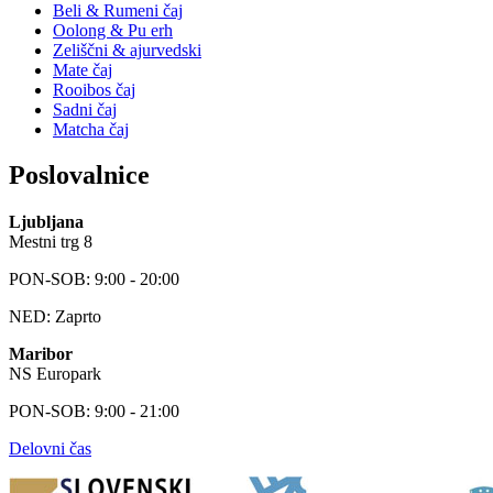
Beli & Rumeni čaj
Oolong & Pu erh
Zeliščni & ajurvedski
Mate čaj
Rooibos čaj
Sadni čaj
Matcha čaj
Poslovalnice
Ljubljana
Mestni trg 8
PON-SOB: 9:00 - 20:00
NED: Zaprto
Maribor
NS Europark
PON-SOB: 9:00 - 21:00
Delovni čas