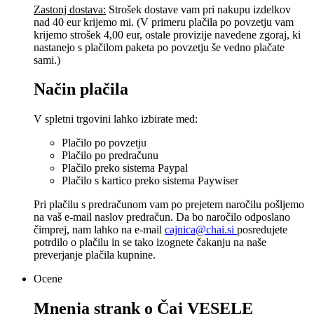
Zastonj dostava:
Strošek dostave vam pri nakupu izdelkov
nad 40 eur krijemo mi. (V primeru plačila po povzetju vam
krijemo strošek 4,00 eur, ostale provizije navedene zgoraj, ki
nastanejo s plačilom paketa po povzetju še vedno plačate
sami.)
Način plačila
V spletni trgovini lahko izbirate med:
Plačilo po povzetju
Plačilo po predračunu
Plačilo preko sistema Paypal
Plačilo s kartico preko sistema Paywiser
Pri plačilu s predračunom vam po prejetem naročilu pošljemo
na vaš e-mail naslov predračun. Da bo naročilo odposlano
čimprej, nam lahko na e-mail
cajnica@chai.si
posredujete
potrdilo o plačilu in se tako izognete čakanju na naše
preverjanje plačila kupnine.
Ocene
Mnenja strank o
Čaj VESELE