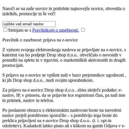
Naroči se na naše novice in pridobite najnovejše novice, obvestila o
izdelkih, promocije in še več!
Strinjam se s
Pravilnikom o zasebnosti.
Pravilnik o zasebnost: prijava na e-novice
Z vpisom svojega elektronskega naslova se prijavljate na e-novice, s
katerimi vas bo podjetje Drop shop d.o.o.. obveščalo o novostih v
ponudbi na spletu in v trgovini, o marketinških aktivnostih in drugih
promocijah.
S prijavo na e-novice se vpišete tudi v bazo prejemnikov ugodnosti ,
ki jih Drop shop d.o.o.. nudi svojim uporabnikom.
Za prijavo na e-novice Drop shop d.o.o.. zbira sledeče podatke: e-
naslov, IP, v primeru, da se prijavite kot registrirani član, pa tudi ime
in priimek, naslov in telefon.
Po poslanem obrazcu z elektronskim naslovom boste na navedeni
naslov prejeli potrditveno sporočilo – s potrditvijo tega boste do
preklica prijavljeni na e-novice Drop shop d.o.o.. (t. i. opt-in
odobritev). Kadarkoli lahko pisno ali s klikom na gumb Odjava v e-