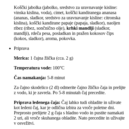
Koščki jabolka (jabolko, sredstvo za uravnavanje kisline:
vinska kislina, voda), cimet, koščki kandiranega ananasa
(ananas, sladkor, sredstvo za uravnavanje kisline: citronska
kislina), koščki kandirane papaje (papaja, sladkor), naoljen
ribez (ribez, sončnično olje),
krhki mandlji
(sladkor,
mandlji), rdeča pesa, posladkan in pražen kokosov čips
(kokos, sladkor), aroma, pokovka.
Priprava
Merica:
1 čajna žlička (cca. 2 g)
Temperatura vode:
100°C
Čas namakanja:
5-8 minut
Za čajno skodelico (2 dl) odmerite čajno žličko čaja in prelijte
z vodo, ki je zavrela. Po 5-8 minutah čaj precedite.
Priprava ledenega čaja:
Čaj lahko tudi ohladite in uživate
kot ledeni čaj, kar je odlična izbira za vroče poletne dni.
Preprosto prelijete 2 g čaja s hladno vodo in pustite namakati
2 uri, ali vroče skuhanega ohladite. Nato precedite in uživajte
v osvežitvi.