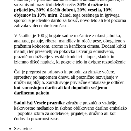
so zapisani praznični deleži sreče:
30% družine in
prijateljev, 30% dišečih dobrot, 20% veselja, 10%
objemov in 10% miru
. Zaradi tega osebnega in igrivega
sporočila je idealno darilo za božič, novo leto ali kot pozorna
zahvala v decembrskem času.
V škatlici je 100 g bogate sadne mešanice z okusi jabolka,
ananasa, papaje, ribeza, mandljev in rdeče pese, obogatene s
praženim kokosom, aromo in kančkom cimeta. Dodani krhki
mandlji ter presenetljiva pokovka ustvarijo edinstveno,
praznično doživetje v vsaki skodelici – topel, sladek in
izjemno dišeč napitek, ki pogreje telo in dvigne razpoloženje.
Čaj je preprost za pripravo in popoln za zimske večere,
sprostitev po napornem dnevu ali praznično razvajanje v
družbi najbližjih. Zaradi svoje privlačne embalaže je odličen
kot samostojno darilo ali kot dopolnilo večjemu
darilnemu paketu
.
Sadni čaj Vesele praznike
združuje praznično vzdušje,
kakovostno mešanico in skrbno oblikovano darilno embalažo
– popolna izbira za sodelavce, prijatelje, družino ali kot
čudovita pozornost zase.
Sestavine