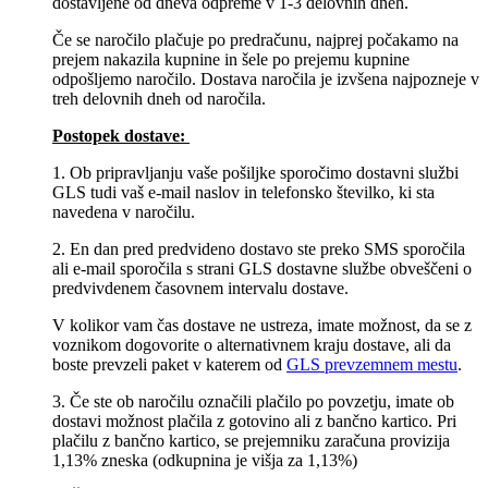
dostavljene od dneva odpreme v 1-3 delovnih dneh.
Če se naročilo plačuje po predračunu, najprej počakamo na
prejem nakazila kupnine in šele po prejemu kupnine
odpošljemo naročilo. Dostava naročila je izvšena najpozneje v
treh delovnih dneh od naročila.
Postopek dostave:
1. Ob pripravljanju vaše pošiljke sporočimo dostavni službi
GLS tudi vaš e-mail naslov in telefonsko številko, ki sta
navedena v naročilu.
2. En dan pred predvideno dostavo ste preko SMS sporočila
ali e-mail sporočila s strani GLS dostavne službe obveščeni o
predvivdenem časovnem intervalu dostave.
V kolikor vam čas dostave ne ustreza, imate možnost, da se z
voznikom dogovorite o alternativnem kraju dostave, ali da
boste prevzeli paket v katerem od
GLS prevzemnem mestu
.
3. Če ste ob naročilu označili plačilo po povzetju, imate ob
dostavi možnost plačila z gotovino ali z bančno kartico. Pri
plačilu z bančno kartico, se prejemniku zaračuna provizija
1,13% zneska (odkupnina je višja za 1,13%)