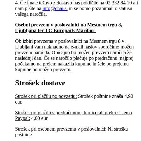
4. Če imate težavo z dostavo nas pokličite na 02 332 84 10 ali
nam pišite na
info@chai.si
in se bomo pozanimali o statusu
vašega naročila.
Osebni prevzem v poslovalnici na Mestnem trgu 8,
Ljubljana​ ter TC Europark Maribor
Ob izbiri prevzema v poslovalnici na Mestnem trgu 8 v
Ljubljani vam naknadno na e-mail naslov sporočimo možen
prevzem naročila. Običajno bo možen prevzem naročila že
naslednji dan. Če se naročilo plačuje po predračunu, najprej
počakamo na prejem nakazila kupnine in šele po prejemu
kupnine bo možen prevzem.
Strošek dostave
Strošek pri plačilu po povzetju:
Strošek poštnine znaša 4,90
eur.
Strošek pri plačilu s predračunom, kartico ali preko sistema
Paypal:
4,00 eur
Strošek pri osebnem prevzemu v poslovalnici
:
Ni stroška
poštnine.