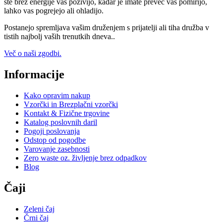
ste brez energije vas poživijo, kadar je imate preveč vas pomirijo,
lahko vas pogrejejo ali ohladijo.
Postanejo spremljava vašim druženjem s prijatelji ali tiha družba v
tistih najbolj vaših trenutkih dneva..
Več o naši zgodbi.
Informacije
Kako opravim nakup
Vzorčki in Brezplačni vzorčki
Kontakt & Fizične trgovine
Katalog poslovnih daril
Pogoji poslovanja
Odstop od pogodbe
Varovanje zasebnosti
Zero waste oz. življenje brez odpadkov
Blog
Čaji
Zeleni čaj
Črni čaj