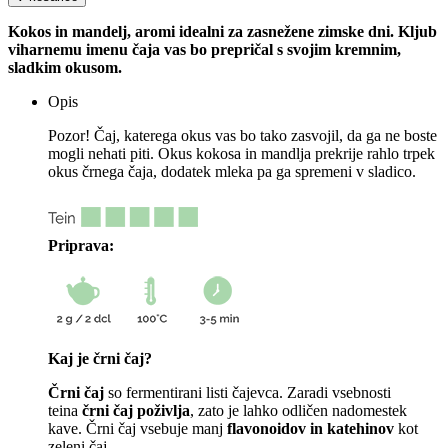
Kokos in mandelj, aromi idealni za zasnežene zimske dni. Kljub
viharnemu imenu čaja vas bo prepričal s svojim kremnim,
sladkim okusom.
Opis
Pozor! Čaj, katerega okus vas bo tako zasvojil, da ga ne boste
mogli nehati piti. Okus kokosa in mandlja prekrije rahlo trpek
okus črnega čaja, dodatek mleka pa ga spremeni v sladico.
Priprava:
Kaj je črni čaj?
Črni čaj
so fermentirani listi čajevca. Zaradi vsebnosti
teina
črni čaj poživlja
, zato je lahko odličen nadomestek
kave. Črni čaj vsebuje manj
flavonoidov in katehinov
kot
zeleni čaj.