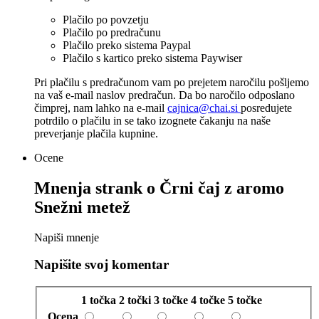
Plačilo po povzetju
Plačilo po predračunu
Plačilo preko sistema Paypal
Plačilo s kartico preko sistema Paywiser
Pri plačilu s predračunom vam po prejetem naročilu pošljemo
na vaš e-mail naslov predračun. Da bo naročilo odposlano
čimprej, nam lahko na e-mail
cajnica@chai.si
posredujete
potrdilo o plačilu in se tako izognete čakanju na naše
preverjanje plačila kupnine.
Ocene
Mnenja strank o
Črni čaj z aromo
Snežni metež
Napiši mnenje
Napišite svoj komentar
1 točka
2 točki
3 točke
4 točke
5 točke
Ocena