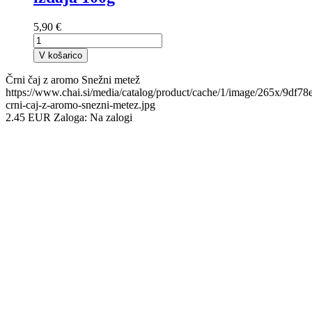
5,90 €
V košarico
Črni čaj z aromo Snežni metež
https://www.chai.si/media/catalog/product/cache/1/image/265x/9df
crni-caj-z-aromo-snezni-metez.jpg
2.45
EUR
Zaloga:
Na zalogi