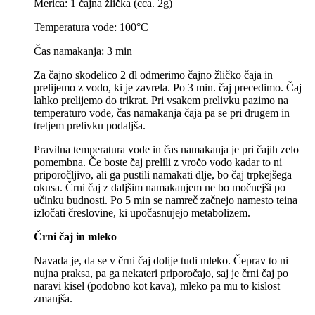
Merica:
1 čajna žlička (cca. 2g)
Temperatura vode:
100°C
Čas namakanja:
3 min
Za čajno skodelico 2 dl odmerimo čajno žličko čaja in
prelijemo z vodo, ki je zavrela. Po 3 min. čaj precedimo. Čaj
lahko prelijemo do trikrat. Pri vsakem prelivku pazimo na
temperaturo vode, čas namakanja čaja pa se pri drugem in
tretjem prelivku podaljša.
Pravilna temperatura vode in čas namakanja
je pri čajih zelo
pomembna.
Če boste čaj prelili z vročo vodo kadar to ni
priporočljivo, ali ga pustili namakati dlje, bo čaj trpkejšega
okusa. Črni čaj z daljšim namakanjem ne bo močnejši po
učinku budnosti. Po 5 min se namreč začnejo namesto teina
izločati čreslovine, ki upočasnujejo metabolizem.
Črni čaj in mleko
Navada je, da se v črni čaj dolije tudi mleko. Čeprav to ni
nujna praksa, pa ga nekateri priporočajo, saj je črni čaj po
naravi kisel (podobno kot kava), mleko pa mu to kislost
zmanjša.