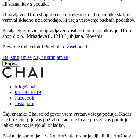
ali seznanitev s podatki.
Upravljavec Drop shop d.o.o.. se zavezuje, da bo podatke skrbno
varoval skladno z zakonodajo, ki ureja varovanje osebnih podatkov.
Pošiljatelj e-novic in upravljavec vaših osebnih podatkov je: Drop
shop d.o.o., Mrharjeva 8, 1210 Ljubljana, Slovenia
Preverite tudi celotni
Pravilnik o zasebnosti
.
Da, strinjam se
Ne, ne strinjam se
Prijava
info@chai.si
041 46 30 19
Facebook
Instagram
Čaji znamke Chai so odgovor vsem vrstam vašega počutja. Kadar
ste brez energije vas poživijo, kadar je imate preveč vas pomirijo,
lahko vas pogrejejo ali ohladijo.
Postanejo spremljava vašim druženjem s prijatelji ali tiha družba v