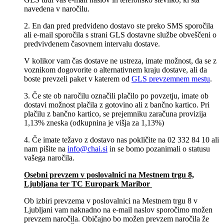
navedena v naročilu.
2. En dan pred predvideno dostavo ste preko SMS sporočila
ali e-mail sporočila s strani GLS dostavne službe obveščeni o
predvivdenem časovnem intervalu dostave.
V kolikor vam čas dostave ne ustreza, imate možnost, da se z
voznikom dogovorite o alternativnem kraju dostave, ali da
boste prevzeli paket v katerem od
GLS prevzemnem mestu
.
3. Če ste ob naročilu označili plačilo po povzetju, imate ob
dostavi možnost plačila z gotovino ali z bančno kartico. Pri
plačilu z bančno kartico, se prejemniku zaračuna provizija
1,13% zneska (odkupnina je višja za 1,13%)
4. Če imate težavo z dostavo nas pokličite na 02 332 84 10 ali
nam pišite na
info@chai.si
in se bomo pozanimali o statusu
vašega naročila.
Osebni prevzem v poslovalnici na Mestnem trgu 8,
Ljubljana​ ter TC Europark Maribor
Ob izbiri prevzema v poslovalnici na Mestnem trgu 8 v
Ljubljani vam naknadno na e-mail naslov sporočimo možen
prevzem naročila. Običajno bo možen prevzem naročila že