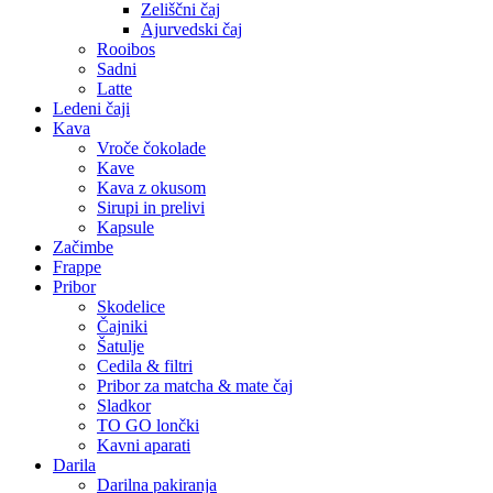
Zeliščni čaj
Ajurvedski čaj
Rooibos
Sadni
Latte
Ledeni čaji
Kava
Vroče čokolade
Kave
Kava z okusom
Sirupi in prelivi
Kapsule
Začimbe
Frappe
Pribor
Skodelice
Čajniki
Šatulje
Cedila & filtri
Pribor za matcha & mate čaj
Sladkor
TO GO lončki
Kavni aparati
Darila
Darilna pakiranja