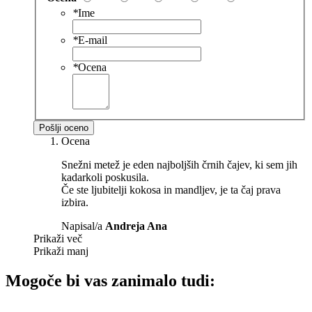
*
Ime
*
E-mail
*
Ocena
Pošlji oceno
Ocena
Snežni metež je eden najboljših črnih čajev, ki sem jih
kadarkoli poskusila.
Če ste ljubitelji kokosa in mandljev, je ta čaj prava
izbira.
Napisal/a
Andreja Ana
Prikaži več
Prikaži manj
Mogoče bi vas zanimalo tudi: