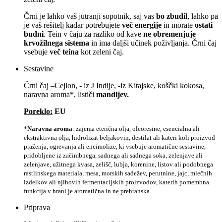
Črni je lahko vaš jutranji sopotnik, saj vas
bo zbudil
, lahko pa
je vaš rešitelj kadar potrebujete
več energije
in morate
ostati
budni
. Tein v čaju za razliko od kave
ne obremenjuje
krvožilnega sistema
in ima daljši učinek poživljanja. Črni čaj
vsebuje
več teina
kot zeleni čaj.
Sestavine
Črni čaj –Cejlon, - iz J Indije, -iz Kitajske, koščki kokosa,
naravna aroma*, lističi
mandljev.
Poreklo:
EU
*
Naravna aroma
: zajema eterična olja, oleoresine, esencialna ali
ekstraktivna olja, hidrolizat beljakovin, destilat ali kateri koli proizvod
praženja, ogrevanja ali encimolize, ki vsebuje aromatične sestavine,
pridobljene iz začimbnega, sadnega ali sadnega soka, zelenjave ali
zelenjave, užitnega kvasa, zelišč, lubja, korenine, listov ali podobnega
rastlinskega materiala, mesa, morskih sadežev, perutnine, jajc, mlečnih
izdelkov ali njihovih fermentacijskih proizvodov, katerih pomembna
funkcija v hrani je aromatična in ne prehranska.
Priprava