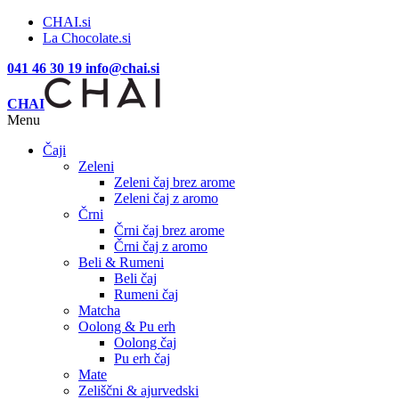
CHAI.si
La Chocolate.si
041 46 30 19
info@chai.si
CHAI
Menu
Čaji
Zeleni
Zeleni čaj brez arome
Zeleni čaj z aromo
Črni
Črni čaj brez arome
Črni čaj z aromo
Beli & Rumeni
Beli čaj
Rumeni čaj
Matcha
Oolong & Pu erh
Oolong čaj
Pu erh čaj
Mate
Zeliščni & ajurvedski