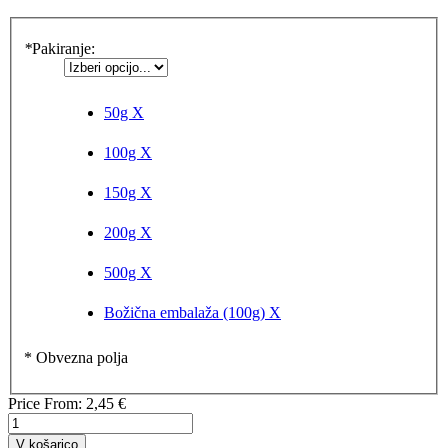
*
Pakiranje:
50g
X
100g
X
150g
X
200g
X
500g
X
Božična embalaža (100g)
X
* Obvezna polja
Price From:
2,45 €
V košarico