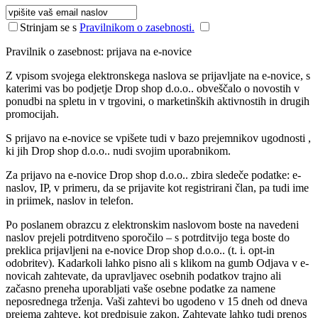
Strinjam se s
Pravilnikom o zasebnosti.
Pravilnik o zasebnost: prijava na e-novice
Z vpisom svojega elektronskega naslova se prijavljate na e-novice, s
katerimi vas bo podjetje Drop shop d.o.o.. obveščalo o novostih v
ponudbi na spletu in v trgovini, o marketinških aktivnostih in drugih
promocijah.
S prijavo na e-novice se vpišete tudi v bazo prejemnikov ugodnosti ,
ki jih Drop shop d.o.o.. nudi svojim uporabnikom.
Za prijavo na e-novice Drop shop d.o.o.. zbira sledeče podatke: e-
naslov, IP, v primeru, da se prijavite kot registrirani član, pa tudi ime
in priimek, naslov in telefon.
Po poslanem obrazcu z elektronskim naslovom boste na navedeni
naslov prejeli potrditveno sporočilo – s potrditvijo tega boste do
preklica prijavljeni na e-novice Drop shop d.o.o.. (t. i. opt-in
odobritev). Kadarkoli lahko pisno ali s klikom na gumb Odjava v e-
novicah zahtevate, da upravljavec osebnih podatkov trajno ali
začasno preneha uporabljati vaše osebne podatke za namene
neposrednega trženja. Vaši zahtevi bo ugodeno v 15 dneh od dneva
prejema zahteve, kot predpisuje zakon. Zahtevate lahko tudi prenos