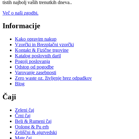
tistih najbolj vaših trenutkih dneva..
Več o naši zgodbi.
Informacije
Kako opravim nakup
Vzorčki in Brezplačni vzorčki
Kontakt & Fizične trgovine
Katalog poslovnih daril
Pogoji poslovanja
Odstop od pogodbe
Varovanje zasebnosti
Zero waste oz. življenje brez odpadkov
Blog
Čaji
Zeleni čaj
Črni čaj
Beli & Rumeni čaj
Oolong & Pu erh
Zeliščni & ajurvedski
Mate čaj