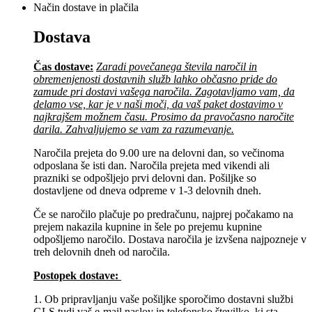
Način dostave in plačila
Dostava
Čas dostave:
Zaradi povečanega števila naročil in
obremenjenosti dostavnih služb lahko občasno pride do
zamude pri dostavi vašega naročila. Zagotavljamo vam, da
delamo vse, kar je v naši moči, da vaš paket dostavimo v
najkrajšem možnem času. Prosimo da pravočasno naročite
darila. Zahvaljujemo se vam za razumevanje.
Naročila prejeta do 9.00 ure na delovni dan, so večinoma
odposlana še isti dan. Naročila prejeta med vikendi ali
prazniki se odpošljejo prvi delovni dan. Pošiljke so
dostavljene od dneva odpreme v 1-3 delovnih dneh.
Če se naročilo plačuje po predračunu, najprej počakamo na
prejem nakazila kupnine in šele po prejemu kupnine
odpošljemo naročilo. Dostava naročila je izvšena najpozneje v
treh delovnih dneh od naročila.
Postopek dostave:
1. Ob pripravljanju vaše pošiljke sporočimo dostavni službi
GLS tudi vaš e-mail naslov in telefonsko številko, ki sta