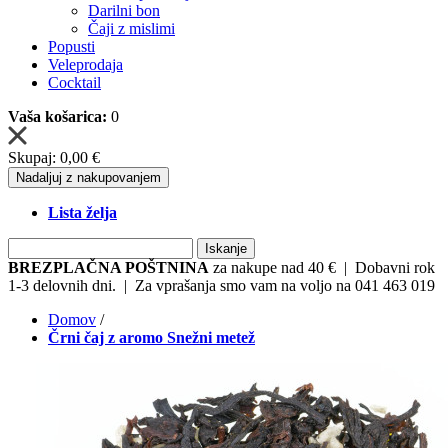
Darilni bon
Čaji z mislimi
Popusti
Veleprodaja
Cocktail
Vaša košarica:
0
Skupaj:
0,00 €
Nadaljuj z nakupovanjem
Lista želja
Iskanje
BREZPLAČNA POŠTNINA
za nakupe nad 40 € | Dobavni rok
1-3 delovnih dni. | Za vprašanja smo vam na voljo na 041 463 019
Domov
/
Črni čaj z aromo Snežni metež