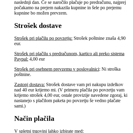
naslednji dan. Če se naročilo plačuje po predračunu, najprej
počakamo na prejem nakazila kupnine in šele po prejemu
kupnine bo možen prevzem.
Strošek dostave
Strošek pri plačilu po povzetju:
Strošek poštnine znaša 4,90
eur.
Strošek pri plačilu s predračunom, kartico ali preko sistema
Paypal:
4,00 eur
Strošek pri osebnem prevzemu v poslovalnici
:
Ni stroška
poštnine.
Zastonj dostava:
Strošek dostave vam pri nakupu izdelkov
nad 40 eur krijemo mi. (V primeru plačila po povzetju vam
krijemo strošek 4,00 eur, ostale provizije navedene zgoraj, ki
nastanejo s plačilom paketa po povzetju še vedno plačate
sami.)
Način plačila
V spletni trgovini lahko izbirate med: