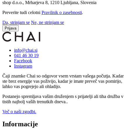
shop d.o.o., Mrharjeva 8, 1210 Ljubljana, Slovenia
Preverite tudi celotni
Pravilnik o zasebnosti
.
Da, strinjam se
Ne, ne strinjam se
Prijava
info@chai.si
041 46 30 19
Facebook
Instagram
Čaji znamke Chai so odgovor vsem vrstam vašega počutja. Kadar
ste brez energije vas poživijo, kadar je imate preveč vas pomirijo,
lahko vas pogrejejo ali ohladijo.
Postanejo spremljava vašim druženjem s prijatelji ali tiha družba v
tistih najbolj vaših trenutkih dneva..
Več o naši zgodbi.
Informacije