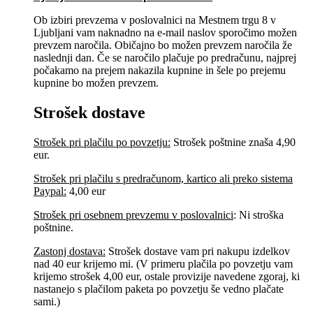
Ob izbiri prevzema v poslovalnici na Mestnem trgu 8 v
Ljubljani vam naknadno na e-mail naslov sporočimo možen
prevzem naročila. Običajno bo možen prevzem naročila že
naslednji dan. Če se naročilo plačuje po predračunu, najprej
počakamo na prejem nakazila kupnine in šele po prejemu
kupnine bo možen prevzem.
Strošek dostave
Strošek pri plačilu po povzetju:
Strošek poštnine znaša 4,90
eur.
Strošek pri plačilu s predračunom, kartico ali preko sistema
Paypal:
4,00 eur
Strošek pri osebnem prevzemu v poslovalnici
:
Ni stroška
poštnine.
Zastonj dostava:
Strošek dostave vam pri nakupu izdelkov
nad 40 eur krijemo mi. (V primeru plačila po povzetju vam
krijemo strošek 4,00 eur, ostale provizije navedene zgoraj, ki
nastanejo s plačilom paketa po povzetju še vedno plačate
sami.)