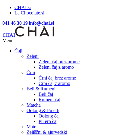
CHAI.si
La Chocolate.si
041 46 30 19
info@chai.si
CHAI
Menu
Čaji
Zeleni
Zeleni čaj brez arome
Zeleni čaj z aromo
Črni
Črni čaj brez arome
Črni čaj z aromo
Beli & Rumeni
Beli čaj
Rumeni čaj
Matcha
Oolong & Pu erh
Oolong čaj
Pu erh čaj
Mate
Zeliščni & ajurvedski