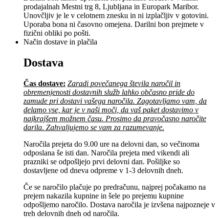
prodajalnah Mestni trg 8, Ljubljana in Europark Maribor.
Unovčljiv je le v celotnem znesku in ni izplačljiv v gotovini.
Uporaba bona ni časovno omejena. Darilni bon prejmete v
fizični obliki po pošti.
Način dostave in plačila
Dostava
Čas dostave:
Zaradi povečanega števila naročil in
obremenjenosti dostavnih služb lahko občasno pride do
zamude pri dostavi vašega naročila. Zagotavljamo vam, da
delamo vse, kar je v naši moči, da vaš paket dostavimo v
najkrajšem možnem času. Prosimo da pravočasno naročite
darila. Zahvaljujemo se vam za razumevanje.
Naročila prejeta do 9.00 ure na delovni dan, so večinoma
odposlana še isti dan. Naročila prejeta med vikendi ali
prazniki se odpošljejo prvi delovni dan. Pošiljke so
dostavljene od dneva odpreme v 1-3 delovnih dneh.
Če se naročilo plačuje po predračunu, najprej počakamo na
prejem nakazila kupnine in šele po prejemu kupnine
odpošljemo naročilo. Dostava naročila je izvšena najpozneje v
treh delovnih dneh od naročila.