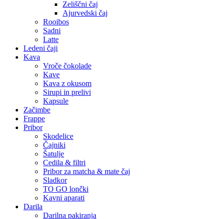
Zeliščni čaj
Ajurvedski čaj
Rooibos
Sadni
Latte
Ledeni čaji
Kava
Vroče čokolade
Kave
Kava z okusom
Sirupi in prelivi
Kapsule
Začimbe
Frappe
Pribor
Skodelice
Čajniki
Šatulje
Cedila & filtri
Pribor za matcha & mate čaj
Sladkor
TO GO lončki
Kavni aparati
Darila
Darilna pakiranja