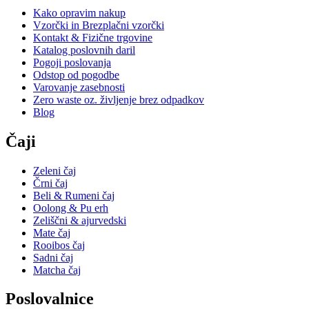
Kako opravim nakup
Vzorčki in Brezplačni vzorčki
Kontakt & Fizične trgovine
Katalog poslovnih daril
Pogoji poslovanja
Odstop od pogodbe
Varovanje zasebnosti
Zero waste oz. življenje brez odpadkov
Blog
Čaji
Zeleni čaj
Črni čaj
Beli & Rumeni čaj
Oolong & Pu erh
Zeliščni & ajurvedski
Mate čaj
Rooibos čaj
Sadni čaj
Matcha čaj
Poslovalnice