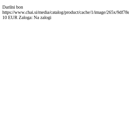
Darilni bon
https://www.chai.si/media/catalog/product/cache/1/image/265x/9d
10
EUR
Zaloga:
Na zalogi