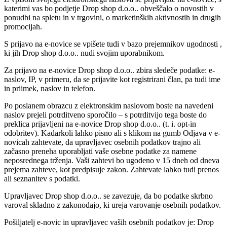
katerimi vas bo podjetje Drop shop d.o.o.. obveščalo o novostih v
ponudbi na spletu in v trgovini, o marketinških aktivnostih in drugih
promocijah.
S prijavo na e-novice se vpišete tudi v bazo prejemnikov ugodnosti ,
ki jih Drop shop d.o.o.. nudi svojim uporabnikom.
Za prijavo na e-novice Drop shop d.o.o.. zbira sledeče podatke: e-
naslov, IP, v primeru, da se prijavite kot registrirani član, pa tudi ime
in priimek, naslov in telefon.
Po poslanem obrazcu z elektronskim naslovom boste na navedeni
naslov prejeli potrditveno sporočilo – s potrditvijo tega boste do
preklica prijavljeni na e-novice Drop shop d.o.o.. (t. i. opt-in
odobritev). Kadarkoli lahko pisno ali s klikom na gumb Odjava v e-
novicah zahtevate, da upravljavec osebnih podatkov trajno ali
začasno preneha uporabljati vaše osebne podatke za namene
neposrednega trženja. Vaši zahtevi bo ugodeno v 15 dneh od dneva
prejema zahteve, kot predpisuje zakon. Zahtevate lahko tudi prenos
ali seznanitev s podatki.
Upravljavec Drop shop d.o.o.. se zavezuje, da bo podatke skrbno
varoval skladno z zakonodajo, ki ureja varovanje osebnih podatkov.
Pošiljatelj e-novic in upravljavec vaših osebnih podatkov je: Drop