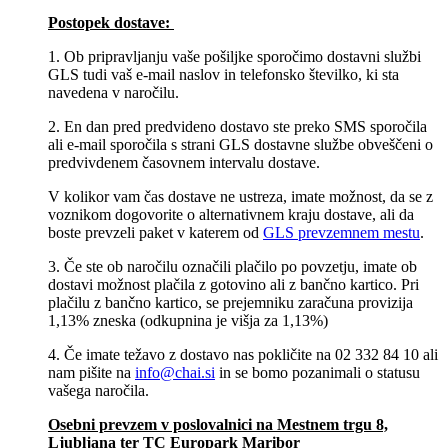
Postopek dostave:
1. Ob pripravljanju vaše pošiljke sporočimo dostavni službi
GLS tudi vaš e-mail naslov in telefonsko številko, ki sta
navedena v naročilu.
2. En dan pred predvideno dostavo ste preko SMS sporočila
ali e-mail sporočila s strani GLS dostavne službe obveščeni o
predvivdenem časovnem intervalu dostave.
V kolikor vam čas dostave ne ustreza, imate možnost, da se z
voznikom dogovorite o alternativnem kraju dostave, ali da
boste prevzeli paket v katerem od
GLS prevzemnem mestu
.
3. Če ste ob naročilu označili plačilo po povzetju, imate ob
dostavi možnost plačila z gotovino ali z bančno kartico. Pri
plačilu z bančno kartico, se prejemniku zaračuna provizija
1,13% zneska (odkupnina je višja za 1,13%)
4. Če imate težavo z dostavo nas pokličite na 02 332 84 10 ali
nam pišite na
info@chai.si
in se bomo pozanimali o statusu
vašega naročila.
Osebni prevzem v poslovalnici na Mestnem trgu 8,
Ljubljana​ ter TC Europark Maribor