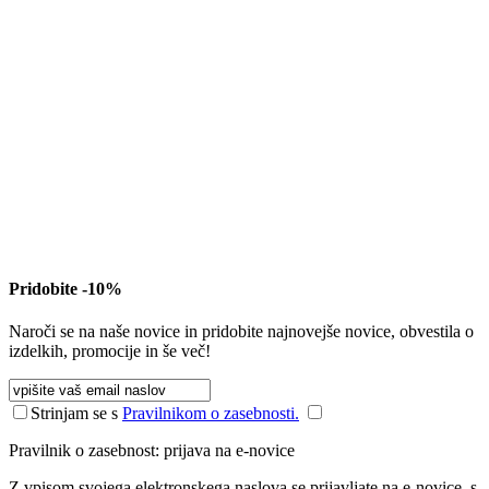
Pridobite -10%
Naroči se na naše novice in pridobite najnovejše novice, obvestila o
izdelkih, promocije in še več!
Strinjam se s
Pravilnikom o zasebnosti.
Pravilnik o zasebnost: prijava na e-novice
Z vpisom svojega elektronskega naslova se prijavljate na e-novice, s