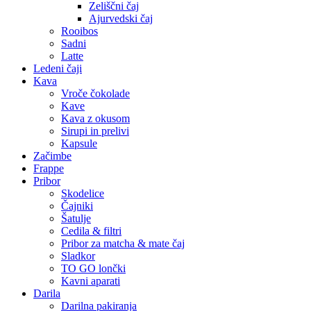
Zeliščni čaj
Ajurvedski čaj
Rooibos
Sadni
Latte
Ledeni čaji
Kava
Vroče čokolade
Kave
Kava z okusom
Sirupi in prelivi
Kapsule
Začimbe
Frappe
Pribor
Skodelice
Čajniki
Šatulje
Cedila & filtri
Pribor za matcha & mate čaj
Sladkor
TO GO lončki
Kavni aparati
Darila
Darilna pakiranja