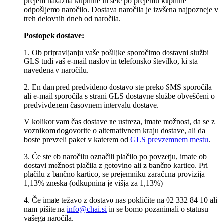
prejem nakazila kupnine in šele po prejemu kupnine
odpošljemo naročilo. Dostava naročila je izvšena najpozneje v
treh delovnih dneh od naročila.
Postopek dostave:
1. Ob pripravljanju vaše pošiljke sporočimo dostavni službi
GLS tudi vaš e-mail naslov in telefonsko številko, ki sta
navedena v naročilu.
2. En dan pred predvideno dostavo ste preko SMS sporočila
ali e-mail sporočila s strani GLS dostavne službe obveščeni o
predvivdenem časovnem intervalu dostave.
V kolikor vam čas dostave ne ustreza, imate možnost, da se z
voznikom dogovorite o alternativnem kraju dostave, ali da
boste prevzeli paket v katerem od
GLS prevzemnem mestu
.
3. Če ste ob naročilu označili plačilo po povzetju, imate ob
dostavi možnost plačila z gotovino ali z bančno kartico. Pri
plačilu z bančno kartico, se prejemniku zaračuna provizija
1,13% zneska (odkupnina je višja za 1,13%)
4. Če imate težavo z dostavo nas pokličite na 02 332 84 10 ali
nam pišite na
info@chai.si
in se bomo pozanimali o statusu
vašega naročila.