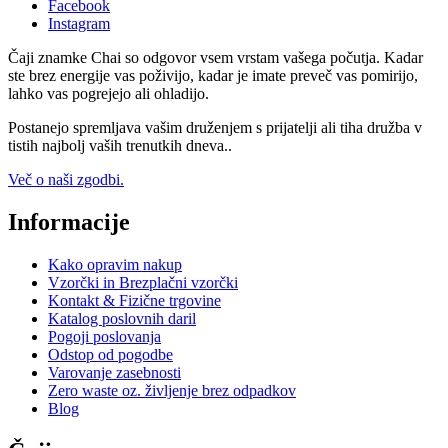
Facebook
Instagram
Čaji znamke Chai so odgovor vsem vrstam vašega počutja. Kadar
ste brez energije vas poživijo, kadar je imate preveč vas pomirijo,
lahko vas pogrejejo ali ohladijo.
Postanejo spremljava vašim druženjem s prijatelji ali tiha družba v
tistih najbolj vaših trenutkih dneva..
Več o naši zgodbi.
Informacije
Kako opravim nakup
Vzorčki in Brezplačni vzorčki
Kontakt & Fizične trgovine
Katalog poslovnih daril
Pogoji poslovanja
Odstop od pogodbe
Varovanje zasebnosti
Zero waste oz. življenje brez odpadkov
Blog