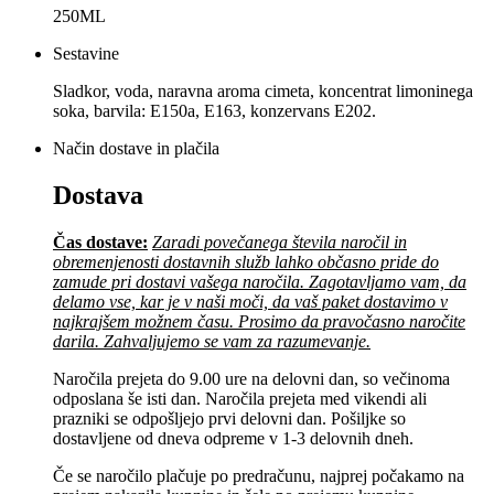
250ML
Sestavine
Sladkor, voda, naravna aroma cimeta, koncentrat limoninega
soka, barvila: E150a, E163, konzervans E202.
Način dostave in plačila
Dostava
Čas dostave:
Zaradi povečanega števila naročil in
obremenjenosti dostavnih služb lahko občasno pride do
zamude pri dostavi vašega naročila. Zagotavljamo vam, da
delamo vse, kar je v naši moči, da vaš paket dostavimo v
najkrajšem možnem času. Prosimo da pravočasno naročite
darila. Zahvaljujemo se vam za razumevanje.
Naročila prejeta do 9.00 ure na delovni dan, so večinoma
odposlana še isti dan. Naročila prejeta med vikendi ali
prazniki se odpošljejo prvi delovni dan. Pošiljke so
dostavljene od dneva odpreme v 1-3 delovnih dneh.
Če se naročilo plačuje po predračunu, najprej počakamo na