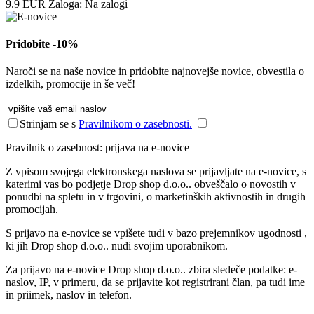
9.9
EUR
Zaloga:
Na zalogi
Pridobite -10%
Naroči se na naše novice in pridobite najnovejše novice, obvestila o
izdelkih, promocije in še več!
Strinjam se s
Pravilnikom o zasebnosti.
Pravilnik o zasebnost: prijava na e-novice
Z vpisom svojega elektronskega naslova se prijavljate na e-novice, s
katerimi vas bo podjetje Drop shop d.o.o.. obveščalo o novostih v
ponudbi na spletu in v trgovini, o marketinških aktivnostih in drugih
promocijah.
S prijavo na e-novice se vpišete tudi v bazo prejemnikov ugodnosti ,
ki jih Drop shop d.o.o.. nudi svojim uporabnikom.
Za prijavo na e-novice Drop shop d.o.o.. zbira sledeče podatke: e-
naslov, IP, v primeru, da se prijavite kot registrirani član, pa tudi ime
in priimek, naslov in telefon.