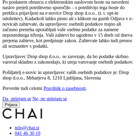
Po poslanem obrazcu z elektronskim naslovom boste na navedeni
naslov prejeli potrditveno sporočilo – s potrditvijo tega boste do
preklica prijavljeni na e-novice Drop shop d.o.o.. (t. i. opt-in
odobritev). Kadarkoli lahko pisno ali s klikom na gumb Odjava v e-
novicah zahtevate, da upravljavec osebnih podatkov trajno ali
začasno preneha uporabljati vaše osebne podatke za namene
neposrednega trženja. Vaši zahtevi bo ugodeno v 15 dneh od dneva
prejema zahteve, kot predpisuje zakon. Zahtevate lahko tudi prenos
ali seznanitev s podatki.
Upravljavec Drop shop d.o.o.. se zavezuje, da bo podatke skrbno
varoval skladno z zakonodajo, ki ureja varovanje osebnih podatkov.
Pošiljatelj e-novic in upravljavec vaših osebnih podatkov je: Drop
shop d.o.o., Mrharjeva 8, 1210 Ljubljana, Slovenia
Preverite tudi celotni
Pravilnik o zasebnosti
.
Da, strinjam se
Ne, ne strinjam se
Prijava
info@chai.si
041 46 30 19