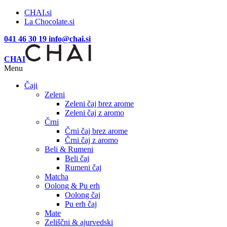
CHAI.si
La Chocolate.si
041 46 30 19
info@chai.si
CHAI
Menu
Čaji
Zeleni
Zeleni čaj brez arome
Zeleni čaj z aromo
Črni
Črni čaj brez arome
Črni čaj z aromo
Beli & Rumeni
Beli čaj
Rumeni čaj
Matcha
Oolong & Pu erh
Oolong čaj
Pu erh čaj
Mate
Zeliščni & ajurvedski