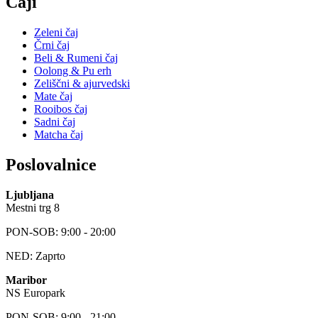
Čaji
Zeleni čaj
Črni čaj
Beli & Rumeni čaj
Oolong & Pu erh
Zeliščni & ajurvedski
Mate čaj
Rooibos čaj
Sadni čaj
Matcha čaj
Poslovalnice
Ljubljana
Mestni trg 8
PON-SOB: 9:00 - 20:00
NED: Zaprto
Maribor
NS Europark
PON-SOB: 9:00 - 21:00