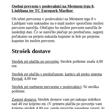
Osebni prevzem v poslovalnici na Mestnem trgu 8,
Ljubljana​ ter TC Europark Maribor
Ob izbiri prevzema v poslovalnici na Mestnem trgu 8 v
Ljubljani vam naknadno na e-mail naslov sporočimo možen
prevzem naročila. Običajno bo možen prevzem naročila že
naslednji dan. Če se naročilo plačuje po predračunu, najprej
počakamo na prejem nakazila kupnine in šele po prejemu
kupnine bo možen prevzem.
Strošek dostave
Strošek pri plačilu po povzetju:
Strošek poštnine znaša 4,90
eur.
Strošek pri plačilu s predračunom, kartico ali preko sistema
Paypal:
4,00 eur
Strošek pri osebnem prevzemu v poslovalnici
:
Ni stroška
poštnine.
Zastonj dostava:
Strošek dostave vam pri nakupu izdelkov
nad 40 eur krijemo mi. (V primeru plačila po povzetju vam
krijemo strošek 4,00 eur, ostale provizije navedene zgoraj, ki