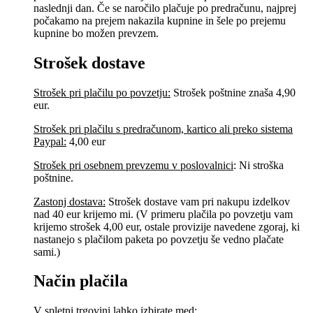
naslednji dan. Če se naročilo plačuje po predračunu, najprej
počakamo na prejem nakazila kupnine in šele po prejemu
kupnine bo možen prevzem.
Strošek dostave
Strošek pri plačilu po povzetju:
Strošek poštnine znaša 4,90
eur.
Strošek pri plačilu s predračunom, kartico ali preko sistema
Paypal:
4,00 eur
Strošek pri osebnem prevzemu v poslovalnici
:
Ni stroška
poštnine.
Zastonj dostava:
Strošek dostave vam pri nakupu izdelkov
nad 40 eur krijemo mi. (V primeru plačila po povzetju vam
krijemo strošek 4,00 eur, ostale provizije navedene zgoraj, ki
nastanejo s plačilom paketa po povzetju še vedno plačate
sami.)
Način plačila
V spletni trgovini lahko izbirate med: