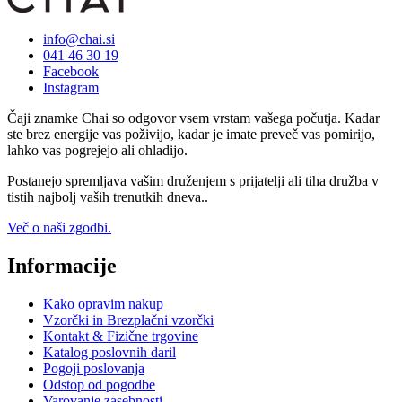
info@chai.si
041 46 30 19
Facebook
Instagram
Čaji znamke Chai so odgovor vsem vrstam vašega počutja. Kadar
ste brez energije vas poživijo, kadar je imate preveč vas pomirijo,
lahko vas pogrejejo ali ohladijo.
Postanejo spremljava vašim druženjem s prijatelji ali tiha družba v
tistih najbolj vaših trenutkih dneva..
Več o naši zgodbi.
Informacije
Kako opravim nakup
Vzorčki in Brezplačni vzorčki
Kontakt & Fizične trgovine
Katalog poslovnih daril
Pogoji poslovanja
Odstop od pogodbe
Varovanje zasebnosti