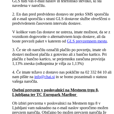
GLS tudi vaš e-mail naslov in telefonsko številko, ki sta
navedena v naročilu.
2. En dan pred predvideno dostavo ste preko SMS sporočila
ali e-mail sporočila s strani GLS dostavne službe obveščeni o
predvivdenem časovnem intervalu dostave.
V kolikor vam čas dostave ne ustreza, imate možnost, da se z
voznikom dogovorite o alternativnem kraju dostave, ali da
boste prevzeli paket v katerem od
GLS prevzemnem mestu
.
3. Če ste ob naročilu označili plačilo po povzetju, imate ob
dostavi možnost plačila z gotovino ali z bančno kartico. Pri
plačilu z bančno kartico, se prejemniku zaračuna provizija
1,13% zneska (odkupnina je višja za 1,13%)
4. Če imate težavo z dostavo nas pokličite na 02 332 84 10 ali
nam pišite na
info@chai.si
in se bomo pozanimali o statusu
vašega naročila.
Osebni prevzem v poslovalnici na Mestnem trgu 8,
Ljubljana​ ter TC Europark Maribor
Ob izbiri prevzema v poslovalnici na Mestnem trgu 8 v
Ljubljani vam naknadno na e-mail naslov sporočimo možen
prevzem naročila. Običajno bo možen prevzem naročila že