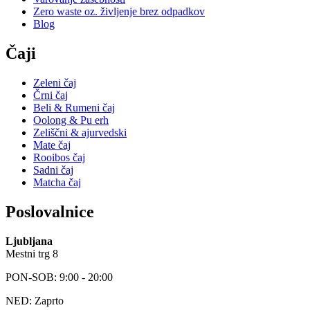
Zero waste oz. življenje brez odpadkov
Blog
Čaji
Zeleni čaj
Črni čaj
Beli & Rumeni čaj
Oolong & Pu erh
Zeliščni & ajurvedski
Mate čaj
Rooibos čaj
Sadni čaj
Matcha čaj
Poslovalnice
Ljubljana
Mestni trg 8
PON-SOB: 9:00 - 20:00
NED: Zaprto