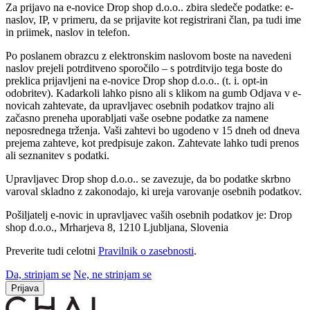
Za prijavo na e-novice Drop shop d.o.o.. zbira sledeče podatke: e-
naslov, IP, v primeru, da se prijavite kot registrirani član, pa tudi ime
in priimek, naslov in telefon.
Po poslanem obrazcu z elektronskim naslovom boste na navedeni
naslov prejeli potrditveno sporočilo – s potrditvijo tega boste do
preklica prijavljeni na e-novice Drop shop d.o.o.. (t. i. opt-in
odobritev). Kadarkoli lahko pisno ali s klikom na gumb Odjava v e-
novicah zahtevate, da upravljavec osebnih podatkov trajno ali
začasno preneha uporabljati vaše osebne podatke za namene
neposrednega trženja. Vaši zahtevi bo ugodeno v 15 dneh od dneva
prejema zahteve, kot predpisuje zakon. Zahtevate lahko tudi prenos
ali seznanitev s podatki.
Upravljavec Drop shop d.o.o.. se zavezuje, da bo podatke skrbno
varoval skladno z zakonodajo, ki ureja varovanje osebnih podatkov.
Pošiljatelj e-novic in upravljavec vaših osebnih podatkov je: Drop
shop d.o.o., Mrharjeva 8, 1210 Ljubljana, Slovenia
Preverite tudi celotni
Pravilnik o zasebnosti
.
Da, strinjam se
Ne, ne strinjam se
Prijava