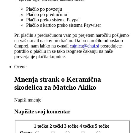
Plačilo po povzetju
Plačilo po predračunu
Plačilo preko sistema Paypal
Plačilo s kartico preko sistema Paywiser
Pri plačilu s predračunom vam po prejetem naročilu pošljemo
na vaš e-mail naslov predračun. Da bo naročilo odposlano
čimprej, nam lahko na e-mail
cajnica@chai.si
posredujete
potrdilo o plačilu in se tako izognete čakanju na naše
preverjanje plačila kupnine.
Ocene
Mnenja strank o
Keramična
skodelica za Matcho Akiko
Napiši mnenje
Napišite svoj komentar
1 točka
2 točki
3 točke
4 točke
5 točke
Ocena