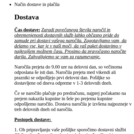
Način dostave in plačila
Dostava
Čas dostave:
Zaradi povečanega števila naročil in
obremenjenosti dostavnih služb lahko občasno pride do
zamude pri dostavi vašega naročila. Zagotavljamo vam, da
delamo vse, kar je v naši moči, da vaš paket dostavimo v
najkrajšem možnem času. Prosimo da pravočasno naročite
darila. Zahvaljujemo se vam za razumevanje.
Naročila prejeta do 9.00 ure na delovni dan, so večinoma
odposlana še isti dan. Naročila prejeta med vikendi ali
prazniki se odpošljejo prvi delovni dan. Pošiljke so
dostavljene od dneva odpreme v 1-3 delovnih dneh.
Če se naročilo plačuje po predračunu, najprej počakamo na
prejem nakazila kupnine in šele po prejemu kupnine
odpošljemo naročilo. Dostava naročila je izvšena najpozneje v
treh delovnih dneh od naročila.
Postopek dostave:
1. Ob pripravljanju vaše pošiljke sporočimo dostavni službi