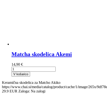
Matcha skodelica Akemi
14,90 €
V košarico
Keramična skodelica za Matcho Akiko
https://www.chai.si/media/catalog/product/cache/1/image/265x/9d
29.9
EUR
Zaloga:
Na zalogi