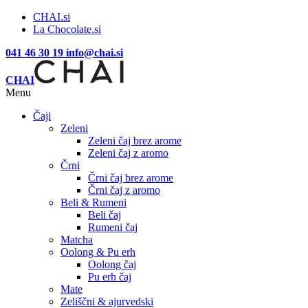
CHAI.si
La Chocolate.si
041 46 30 19
info@chai.si
CHAI
Menu
Čaji
Zeleni
Zeleni čaj brez arome
Zeleni čaj z aromo
Črni
Črni čaj brez arome
Črni čaj z aromo
Beli & Rumeni
Beli čaj
Rumeni čaj
Matcha
Oolong & Pu erh
Oolong čaj
Pu erh čaj
Mate
Zeliščni & ajurvedski