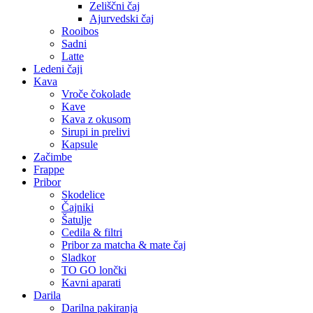
Zeliščni čaj
Ajurvedski čaj
Rooibos
Sadni
Latte
Ledeni čaji
Kava
Vroče čokolade
Kave
Kava z okusom
Sirupi in prelivi
Kapsule
Začimbe
Frappe
Pribor
Skodelice
Čajniki
Šatulje
Cedila & filtri
Pribor za matcha & mate čaj
Sladkor
TO GO lončki
Kavni aparati
Darila
Darilna pakiranja