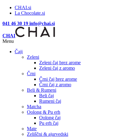
CHAI.si
La Chocolate.si
041 46 30 19
info@chai.si
CHAI
Menu
Čaji
Zeleni
Zeleni čaj brez arome
Zeleni čaj z aromo
Črni
Črni čaj brez arome
Črni čaj z aromo
Beli & Rumeni
Beli čaj
Rumeni čaj
Matcha
Oolong & Pu erh
Oolong čaj
Pu erh čaj
Mate
Zeliščni & ajurvedski