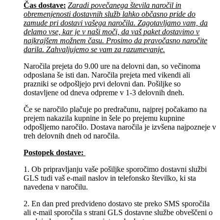
Čas dostave:
Zaradi povečanega števila naročil in
obremenjenosti dostavnih služb lahko občasno pride do
zamude pri dostavi vašega naročila. Zagotavljamo vam, da
delamo vse, kar je v naši moči, da vaš paket dostavimo v
najkrajšem možnem času. Prosimo da pravočasno naročite
darila. Zahvaljujemo se vam za razumevanje.
Naročila prejeta do 9.00 ure na delovni dan, so večinoma
odposlana še isti dan. Naročila prejeta med vikendi ali
prazniki se odpošljejo prvi delovni dan. Pošiljke so
dostavljene od dneva odpreme v 1-3 delovnih dneh.
Če se naročilo plačuje po predračunu, najprej počakamo na
prejem nakazila kupnine in šele po prejemu kupnine
odpošljemo naročilo. Dostava naročila je izvšena najpozneje v
treh delovnih dneh od naročila.
Postopek dostave:
1. Ob pripravljanju vaše pošiljke sporočimo dostavni službi
GLS tudi vaš e-mail naslov in telefonsko številko, ki sta
navedena v naročilu.
2. En dan pred predvideno dostavo ste preko SMS sporočila
ali e-mail sporočila s strani GLS dostavne službe obveščeni o