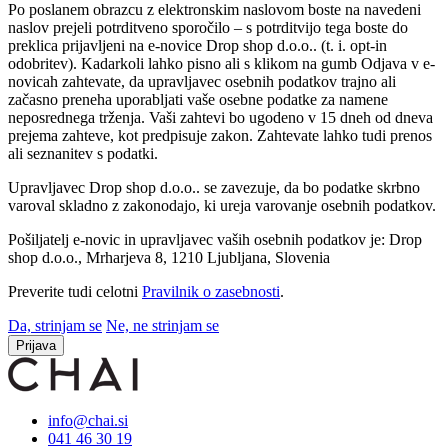
Po poslanem obrazcu z elektronskim naslovom boste na navedeni
naslov prejeli potrditveno sporočilo – s potrditvijo tega boste do
preklica prijavljeni na e-novice Drop shop d.o.o.. (t. i. opt-in
odobritev). Kadarkoli lahko pisno ali s klikom na gumb Odjava v e-
novicah zahtevate, da upravljavec osebnih podatkov trajno ali
začasno preneha uporabljati vaše osebne podatke za namene
neposrednega trženja. Vaši zahtevi bo ugodeno v 15 dneh od dneva
prejema zahteve, kot predpisuje zakon. Zahtevate lahko tudi prenos
ali seznanitev s podatki.
Upravljavec Drop shop d.o.o.. se zavezuje, da bo podatke skrbno
varoval skladno z zakonodajo, ki ureja varovanje osebnih podatkov.
Pošiljatelj e-novic in upravljavec vaših osebnih podatkov je: Drop
shop d.o.o., Mrharjeva 8, 1210 Ljubljana, Slovenia
Preverite tudi celotni
Pravilnik o zasebnosti
.
Da, strinjam se
Ne, ne strinjam se
Prijava
info@chai.si
041 46 30 19