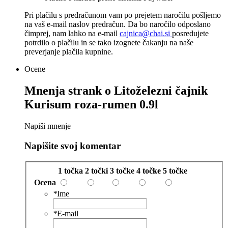
Pri plačilu s predračunom vam po prejetem naročilu pošljemo
na vaš e-mail naslov predračun. Da bo naročilo odposlano
čimprej, nam lahko na e-mail
cajnica@chai.si
posredujete
potrdilo o plačilu in se tako izognete čakanju na naše
preverjanje plačila kupnine.
Ocene
Mnenja strank o
Litoželezni čajnik
Kurisum roza-rumen 0.9l
Napiši mnenje
Napišite svoj komentar
1 točka
2 točki
3 točke
4 točke
5 točke
Ocena
*
Ime
*
E-mail