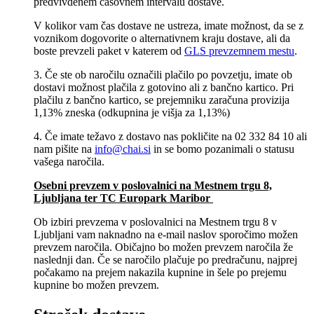
predvivdenem časovnem intervalu dostave.
V kolikor vam čas dostave ne ustreza, imate možnost, da se z
voznikom dogovorite o alternativnem kraju dostave, ali da
boste prevzeli paket v katerem od
GLS prevzemnem mestu
.
3. Če ste ob naročilu označili plačilo po povzetju, imate ob
dostavi možnost plačila z gotovino ali z bančno kartico. Pri
plačilu z bančno kartico, se prejemniku zaračuna provizija
1,13% zneska (odkupnina je višja za 1,13%)
4. Če imate težavo z dostavo nas pokličite na 02 332 84 10 ali
nam pišite na
info@chai.si
in se bomo pozanimali o statusu
vašega naročila.
Osebni prevzem v poslovalnici na Mestnem trgu 8,
Ljubljana​ ter TC Europark Maribor
Ob izbiri prevzema v poslovalnici na Mestnem trgu 8 v
Ljubljani vam naknadno na e-mail naslov sporočimo možen
prevzem naročila. Običajno bo možen prevzem naročila že
naslednji dan. Če se naročilo plačuje po predračunu, najprej
počakamo na prejem nakazila kupnine in šele po prejemu
kupnine bo možen prevzem.