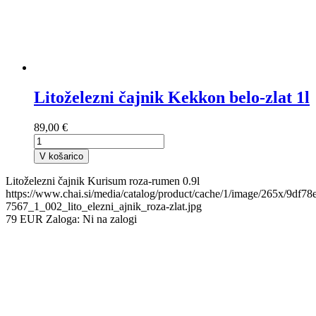
Litoželezni čajnik Kekkon belo-zlat 1l
89,00 €
V košarico
Litoželezni čajnik Kurisum roza-rumen 0.9l
https://www.chai.si/media/catalog/product/cache/1/image/265x/9df
7567_1_002_lito_elezni_ajnik_roza-zlat.jpg
79
EUR
Zaloga:
Ni na zalogi