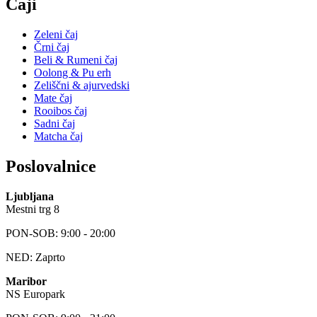
Čaji
Zeleni čaj
Črni čaj
Beli & Rumeni čaj
Oolong & Pu erh
Zeliščni & ajurvedski
Mate čaj
Rooibos čaj
Sadni čaj
Matcha čaj
Poslovalnice
Ljubljana
Mestni trg 8
PON-SOB: 9:00 - 20:00
NED: Zaprto
Maribor
NS Europark