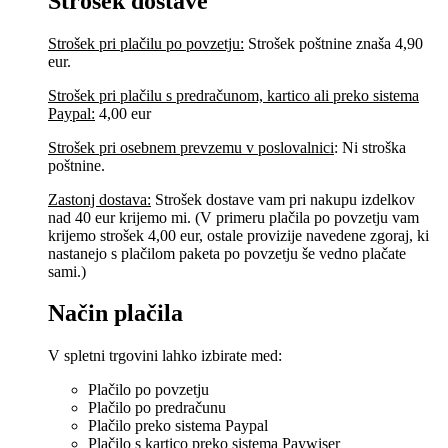
Strošek dostave
Strošek pri plačilu po povzetju:
Strošek poštnine znaša 4,90
eur.
Strošek pri plačilu s predračunom, kartico ali preko sistema
Paypal:
4,00 eur
Strošek pri osebnem prevzemu v poslovalnici
:
Ni stroška
poštnine.
Zastonj dostava:
Strošek dostave vam pri nakupu izdelkov
nad 40 eur krijemo mi. (V primeru plačila po povzetju vam
krijemo strošek 4,00 eur, ostale provizije navedene zgoraj, ki
nastanejo s plačilom paketa po povzetju še vedno plačate
sami.)
Način plačila
V spletni trgovini lahko izbirate med:
Plačilo po povzetju
Plačilo po predračunu
Plačilo preko sistema Paypal
Plačilo s kartico preko sistema Paywiser