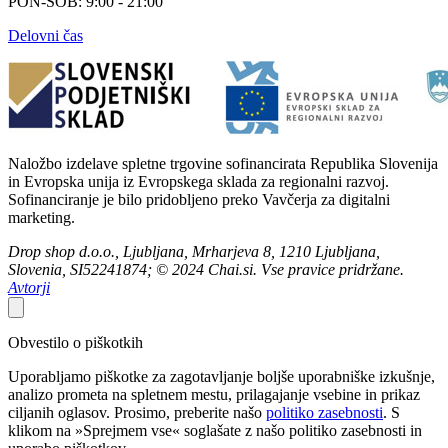
PON-SOB: 9:00 - 21:00
Delovni čas
Naložbo izdelave spletne trgovine sofinancirata Republika Slovenija
in Evropska unija iz Evropskega sklada za regionalni razvoj.
Sofinanciranje je bilo pridobljeno preko Vavčerja za digitalni
marketing.
Drop shop d.o.o., Ljubljana, Mrharjeva 8, 1210 Ljubljana,
Slovenia, SI52241874; © 2024 Chai.si. Vse pravice pridržane.
Avtorji