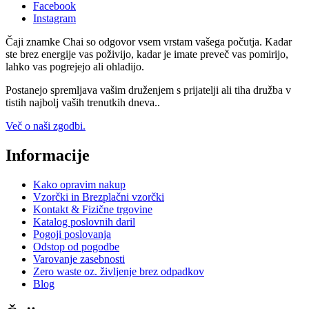
Facebook
Instagram
Čaji znamke Chai so odgovor vsem vrstam vašega počutja. Kadar
ste brez energije vas poživijo, kadar je imate preveč vas pomirijo,
lahko vas pogrejejo ali ohladijo.
Postanejo spremljava vašim druženjem s prijatelji ali tiha družba v
tistih najbolj vaših trenutkih dneva..
Več o naši zgodbi.
Informacije
Kako opravim nakup
Vzorčki in Brezplačni vzorčki
Kontakt & Fizične trgovine
Katalog poslovnih daril
Pogoji poslovanja
Odstop od pogodbe
Varovanje zasebnosti
Zero waste oz. življenje brez odpadkov
Blog