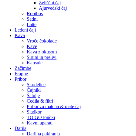
Zeliščni čaj
Ajurvedski čaj
Rooibos
Sadni
Latte
Ledeni čaji
Kava
Vroče čokolade
Kave
Kava z okusom
Sirupi in prelivi
Kapsule
Začimbe
Frappe
Pribor
Skodelice
Čajniki
Šatulje
Cedila & filtri
Pribor za matcha & mate čaj
Sladkor
TO GO lončki
Kavni aparati
Darila
Darilna pakiranja