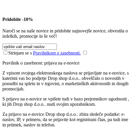
Pridobite -10%
Naroči se na naše novice in pridobite najnovejše novice, obvestila o
izdelkih, promocije in še več!
Strinjam se s
Pravilnikom o zasebnosti.
Pravilnik o zasebnost: prijava na e-novice
Z vpisom svojega elektronskega naslova se prijavljate na e-novice, s
katerimi vas bo podjetje Drop shop d.o.o.. obveščalo o novostih v
ponudbi na spletu in v trgovini, o marketinških aktivnostih in drugih
promocijah.
S prijavo na e-novice se vpišete tudi v bazo prejemnikov ugodnosti ,
ki jih Drop shop d.o.o.. nudi svojim uporabnikom.
Za prijavo na e-novice Drop shop d.o.o.. zbira sledeče podatke: e-
naslov, IP, v primeru, da se prijavite kot registrirani član, pa tudi ime
in priimek, naslov in telefon.