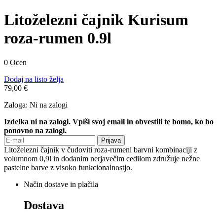
Litoželezni čajnik Kurisum
roza-rumen 0.9l
0 Ocen
Dodaj na listo želja
79,00 €
Zaloga:
Ni na zalogi
Izdelka ni na zalogi. Vpiši svoj email in obvestili te bomo, ko bo
ponovno na zalogi.
Prijava
Litoželezni čajnik v čudoviti roza-rumeni barvni kombinaciji z
volumnom 0,9l in dodanim nerjavečim cedilom združuje nežne
pastelne barve z visoko funkcionalnostjo.
Način dostave in plačila
Dostava