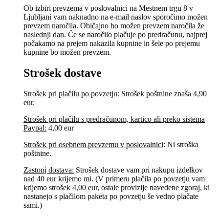
Ob izbiri prevzema v poslovalnici na Mestnem trgu 8 v
Ljubljani vam naknadno na e-mail naslov sporočimo možen
prevzem naročila. Običajno bo možen prevzem naročila že
naslednji dan. Če se naročilo plačuje po predračunu, najprej
počakamo na prejem nakazila kupnine in šele po prejemu
kupnine bo možen prevzem.
Strošek dostave
Strošek pri plačilu po povzetju:
Strošek poštnine znaša 4,90
eur.
Strošek pri plačilu s predračunom, kartico ali preko sistema
Paypal:
4,00 eur
Strošek pri osebnem prevzemu v poslovalnici
:
Ni stroška
poštnine.
Zastonj dostava:
Strošek dostave vam pri nakupu izdelkov
nad 40 eur krijemo mi. (V primeru plačila po povzetju vam
krijemo strošek 4,00 eur, ostale provizije navedene zgoraj, ki
nastanejo s plačilom paketa po povzetju še vedno plačate
sami.)