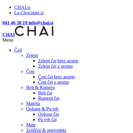
CHAI.si
La Chocolate.si
041 46 30 19
info@chai.si
CHAI
Menu
Čaji
Zeleni
Zeleni čaj brez arome
Zeleni čaj z aromo
Črni
Črni čaj brez arome
Črni čaj z aromo
Beli & Rumeni
Beli čaj
Rumeni čaj
Matcha
Oolong & Pu erh
Oolong čaj
Pu erh čaj
Mate
Zeliščni & ajurvedski