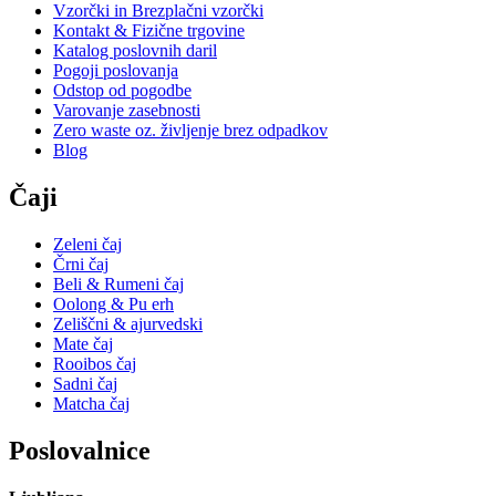
Vzorčki in Brezplačni vzorčki
Kontakt & Fizične trgovine
Katalog poslovnih daril
Pogoji poslovanja
Odstop od pogodbe
Varovanje zasebnosti
Zero waste oz. življenje brez odpadkov
Blog
Čaji
Zeleni čaj
Črni čaj
Beli & Rumeni čaj
Oolong & Pu erh
Zeliščni & ajurvedski
Mate čaj
Rooibos čaj
Sadni čaj
Matcha čaj
Poslovalnice