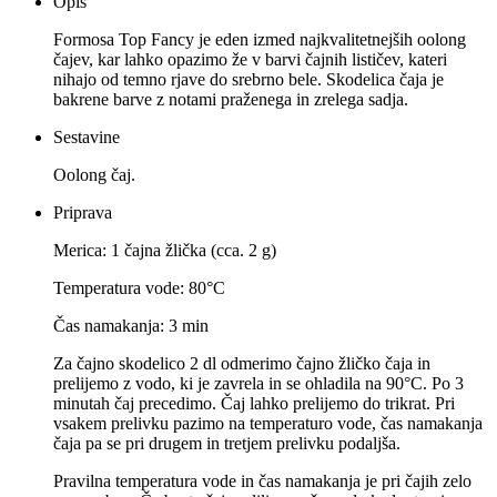
Opis
Formosa Top Fancy je eden izmed najkvalitetnejših oolong
čajev, kar lahko opazimo že v barvi čajnih lističev, kateri
nihajo od temno rjave do srebrno bele. Skodelica čaja je
bakrene barve z notami praženega in zrelega sadja.
Sestavine
Oolong čaj.
Priprava
Merica: 1 čajna žlička (cca. 2 g)
Temperatura vode: 80°C
Čas namakanja: 3 min
Za čajno skodelico 2 dl odmerimo čajno žličko čaja in
prelijemo z vodo, ki je zavrela in se ohladila na 90°C. Po 3
minutah čaj precedimo. Čaj lahko prelijemo do trikrat. Pri
vsakem prelivku pazimo na temperaturo vode, čas namakanja
čaja pa se pri drugem in tretjem prelivku podaljša.
Pravilna temperatura vode in čas namakanja je pri čajih zelo