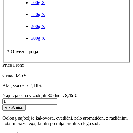
100g
X
150g
X
200g
X
500g
X
* Obvezna polja
Price From:
Cena:
8,45 €
Akcijska cena
7,18 €
Najnižja cena v zadnjih 30 dneh:
8,45 €
V košarico
Oolong najboljše kakovosti, cvetlični, zelo aromatičen, z različnimi
notami praženega, ki jih spremlja pridih zrelega sadja.