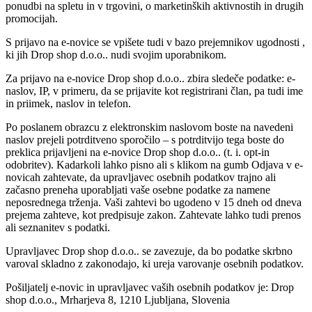
ponudbi na spletu in v trgovini, o marketinških aktivnostih in drugih
promocijah.
S prijavo na e-novice se vpišete tudi v bazo prejemnikov ugodnosti ,
ki jih Drop shop d.o.o.. nudi svojim uporabnikom.
Za prijavo na e-novice Drop shop d.o.o.. zbira sledeče podatke: e-
naslov, IP, v primeru, da se prijavite kot registrirani član, pa tudi ime
in priimek, naslov in telefon.
Po poslanem obrazcu z elektronskim naslovom boste na navedeni
naslov prejeli potrditveno sporočilo – s potrditvijo tega boste do
preklica prijavljeni na e-novice Drop shop d.o.o.. (t. i. opt-in
odobritev). Kadarkoli lahko pisno ali s klikom na gumb Odjava v e-
novicah zahtevate, da upravljavec osebnih podatkov trajno ali
začasno preneha uporabljati vaše osebne podatke za namene
neposrednega trženja. Vaši zahtevi bo ugodeno v 15 dneh od dneva
prejema zahteve, kot predpisuje zakon. Zahtevate lahko tudi prenos
ali seznanitev s podatki.
Upravljavec Drop shop d.o.o.. se zavezuje, da bo podatke skrbno
varoval skladno z zakonodajo, ki ureja varovanje osebnih podatkov.
Pošiljatelj e-novic in upravljavec vaših osebnih podatkov je: Drop
shop d.o.o., Mrharjeva 8, 1210 Ljubljana, Slovenia