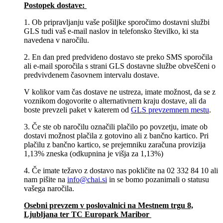
Postopek dostave:
1. Ob pripravljanju vaše pošiljke sporočimo dostavni službi
GLS tudi vaš e-mail naslov in telefonsko številko, ki sta
navedena v naročilu.
2. En dan pred predvideno dostavo ste preko SMS sporočila
ali e-mail sporočila s strani GLS dostavne službe obveščeni o
predvivdenem časovnem intervalu dostave.
V kolikor vam čas dostave ne ustreza, imate možnost, da se z
voznikom dogovorite o alternativnem kraju dostave, ali da
boste prevzeli paket v katerem od
GLS prevzemnem mestu
.
3. Če ste ob naročilu označili plačilo po povzetju, imate ob
dostavi možnost plačila z gotovino ali z bančno kartico. Pri
plačilu z bančno kartico, se prejemniku zaračuna provizija
1,13% zneska (odkupnina je višja za 1,13%)
4. Če imate težavo z dostavo nas pokličite na 02 332 84 10 ali
nam pišite na
info@chai.si
in se bomo pozanimali o statusu
vašega naročila.
Osebni prevzem v poslovalnici na Mestnem trgu 8,
Ljubljana​ ter TC Europark Maribor