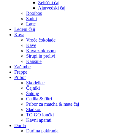
Zeliščni čaj
Ajurvedski čaj
Rooibos
Sadni
Latte
Ledeni čaji
Kava
Vroče čokolade
Kave
Kava z okusom
Sirupi in prelivi
Kapsule
Začimbe
Frappe
Pribor
Skodelice
Čajniki
Šatulje
Cedila & filtri
Pribor za matcha & mate čaj
Sladkor
TO GO lončki
Kavni aparati
Darila
Darilna pakiranja