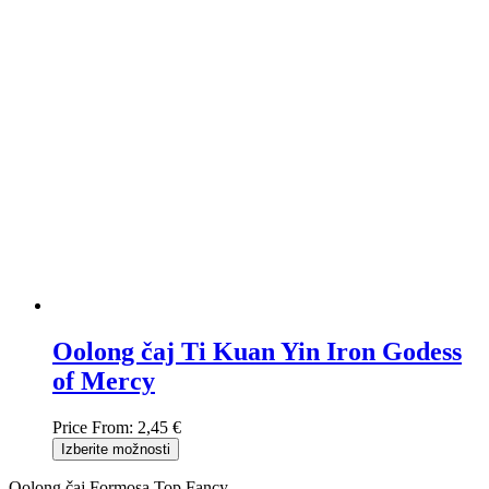
Oolong čaj Ti Kuan Yin Iron Godess
of Mercy
Price From:
2,45 €
Izberite možnosti
Oolong čaj Formosa Top Fancy