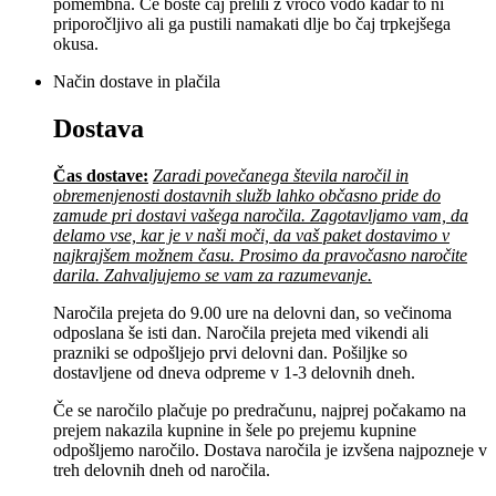
pomembna. Če boste čaj prelili z vročo vodo kadar to ni
priporočljivo ali ga pustili namakati dlje bo čaj trpkejšega
okusa.
Način dostave in plačila
Dostava
Čas dostave:
Zaradi povečanega števila naročil in
obremenjenosti dostavnih služb lahko občasno pride do
zamude pri dostavi vašega naročila. Zagotavljamo vam, da
delamo vse, kar je v naši moči, da vaš paket dostavimo v
najkrajšem možnem času. Prosimo da pravočasno naročite
darila. Zahvaljujemo se vam za razumevanje.
Naročila prejeta do 9.00 ure na delovni dan, so večinoma
odposlana še isti dan. Naročila prejeta med vikendi ali
prazniki se odpošljejo prvi delovni dan. Pošiljke so
dostavljene od dneva odpreme v 1-3 delovnih dneh.
Če se naročilo plačuje po predračunu, najprej počakamo na
prejem nakazila kupnine in šele po prejemu kupnine
odpošljemo naročilo. Dostava naročila je izvšena najpozneje v
treh delovnih dneh od naročila.