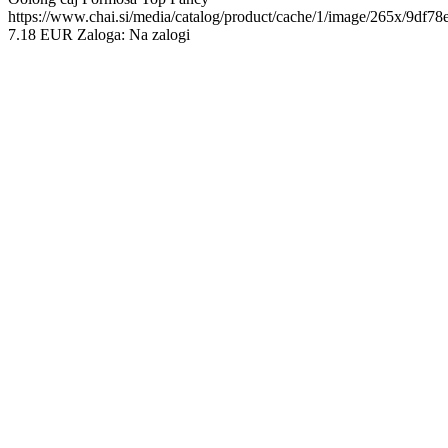
https://www.chai.si/media/catalog/product/cache/1/image/265x/9d
7.18
EUR
Zaloga:
Na zalogi