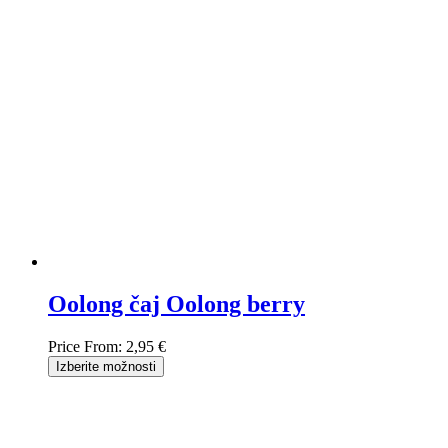
Oolong čaj Oolong berry
Price From:
2,95 €
Izberite možnosti