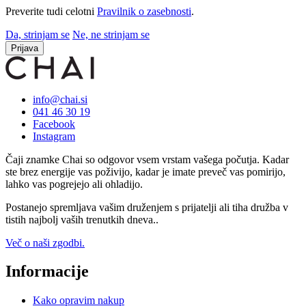
Preverite tudi celotni
Pravilnik o zasebnosti
.
Da, strinjam se
Ne, ne strinjam se
Prijava
info@chai.si
041 46 30 19
Facebook
Instagram
Čaji znamke Chai so odgovor vsem vrstam vašega počutja. Kadar
ste brez energije vas poživijo, kadar je imate preveč vas pomirijo,
lahko vas pogrejejo ali ohladijo.
Postanejo spremljava vašim druženjem s prijatelji ali tiha družba v
tistih najbolj vaših trenutkih dneva..
Več o naši zgodbi.
Informacije
Kako opravim nakup