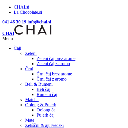
CHAI.si
La Chocolate.si
041 46 30 19
info@chai.si
CHAI
Menu
Čaji
Zeleni
Zeleni čaj brez arome
Zeleni čaj z aromo
Črni
Črni čaj brez arome
Črni čaj z aromo
Beli & Rumeni
Beli čaj
Rumeni čaj
Matcha
Oolong & Pu erh
Oolong čaj
Pu erh čaj
Mate
Zeliščni & ajurvedski