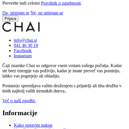
Preverite tudi celotni
Pravilnik o zasebnosti
.
Da, strinjam se
Ne, ne strinjam se
Prijava
info@chai.si
041 46 30 19
Facebook
Instagram
Čaji znamke Chai so odgovor vsem vrstam vašega počutja. Kadar
ste brez energije vas poživijo, kadar je imate preveč vas pomirijo,
lahko vas pogrejejo ali ohladijo.
Postanejo spremljava vašim druženjem s prijatelji ali tiha družba v
tistih najbolj vaših trenutkih dneva..
Več o naši zgodbi.
Informacije
Kako opravim nakup