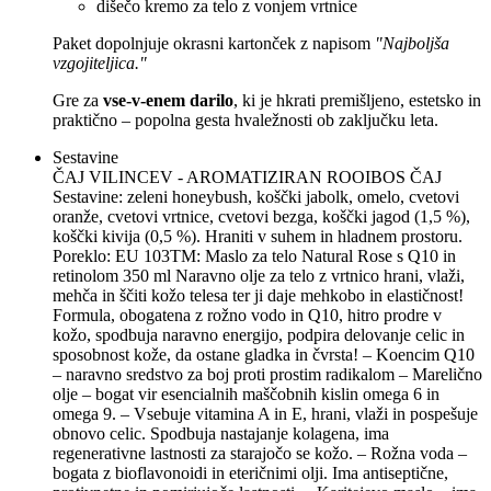
dišečo kremo za telo z vonjem vrtnice
Paket dopolnjuje okrasni kartonček z napisom
"Najboljša
vzgojiteljica."
Gre za
vse-v-enem darilo
, ki je hkrati premišljeno, estetsko in
praktično – popolna gesta hvaležnosti ob zaključku leta.
Sestavine
ČAJ VILINCEV - AROMATIZIRAN ROOIBOS ČAJ
Sestavine: zeleni honeybush, koščki jabolk, omelo, cvetovi
oranže, cvetovi vrtnice, cvetovi bezga, koščki jagod (1,5 %),
koščki kivija (0,5 %). Hraniti v suhem in hladnem prostoru.
Poreklo: EU 103TM: Maslo za telo Natural Rose s Q10 in
retinolom 350 ml Naravno olje za telo z vrtnico hrani, vlaži,
mehča in ščiti kožo telesa ter ji daje mehkobo in elastičnost!
Formula, obogatena z rožno vodo in Q10, hitro prodre v
kožo, spodbuja naravno energijo, podpira delovanje celic in
sposobnost kože, da ostane gladka in čvrsta! – Koencim Q10
– naravno sredstvo za boj proti prostim radikalom – Marelično
olje – bogat vir esencialnih maščobnih kislin omega 6 in
omega 9. – Vsebuje vitamina A in E, hrani, vlaži in pospešuje
obnovo celic. Spodbuja nastajanje kolagena, ima
regenerativne lastnosti za starajočo se kožo. – Rožna voda –
bogata z bioflavonoidi in eteričnimi olji. Ima antiseptične,