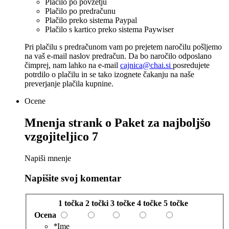
Plačilo po povzetju
Plačilo po predračunu
Plačilo preko sistema Paypal
Plačilo s kartico preko sistema Paywiser
Pri plačilu s predračunom vam po prejetem naročilu pošljemo
na vaš e-mail naslov predračun. Da bo naročilo odposlano
čimprej, nam lahko na e-mail
cajnica@chai.si
posredujete
potrdilo o plačilu in se tako izognete čakanju na naše
preverjanje plačila kupnine.
Ocene
Mnenja strank o
Paket za najboljšo
vzgojiteljico 7
Napiši mnenje
Napišite svoj komentar
1 točka
2 točki
3 točke
4 točke
5 točke
Ocena
*
Ime