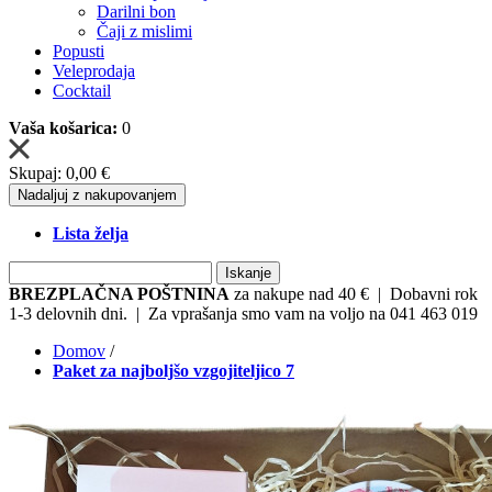
Darilni bon
Čaji z mislimi
Popusti
Veleprodaja
Cocktail
Vaša košarica:
0
Skupaj:
0,00 €
Nadaljuj z nakupovanjem
Lista želja
Iskanje
BREZPLAČNA POŠTNINA
za nakupe nad 40 € | Dobavni rok
1-3 delovnih dni. | Za vprašanja smo vam na voljo na 041 463 019
Domov
/
Paket za najboljšo vzgojiteljico 7