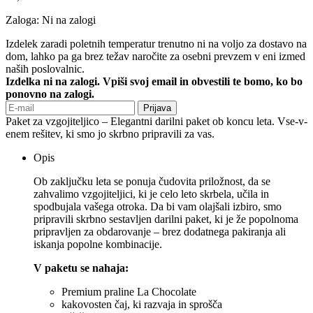
Zaloga:
Ni na zalogi
Izdelek zaradi poletnih temperatur trenutno ni na voljo za dostavo na
dom, lahko pa ga brez težav naročite za osebni prevzem v eni izmed
naših poslovalnic.
Izdelka ni na zalogi. Vpiši svoj email in obvestili te bomo, ko bo
ponovno na zalogi.
Prijava
Paket za vzgojiteljico – Elegantni darilni paket ob koncu leta. Vse-v-
enem rešitev, ki smo jo skrbno pripravili za vas.
Opis
Ob zaključku leta se ponuja čudovita priložnost, da se
zahvalimo vzgojiteljici, ki je celo leto skrbela, učila in
spodbujala vašega otroka. Da bi vam olajšali izbiro, smo
pripravili skrbno sestavljen darilni paket, ki je že popolnoma
pripravljen za obdarovanje – brez dodatnega pakiranja ali
iskanja popolne kombinacije.
V paketu se nahaja:
Premium praline La Chocolate
kakovosten čaj, ki razvaja in sprošča