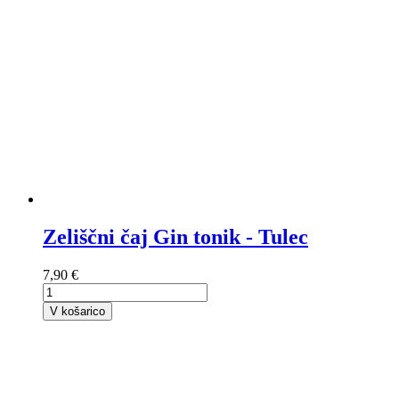
Zeliščni čaj Gin tonik - Tulec
7,90 €
V košarico