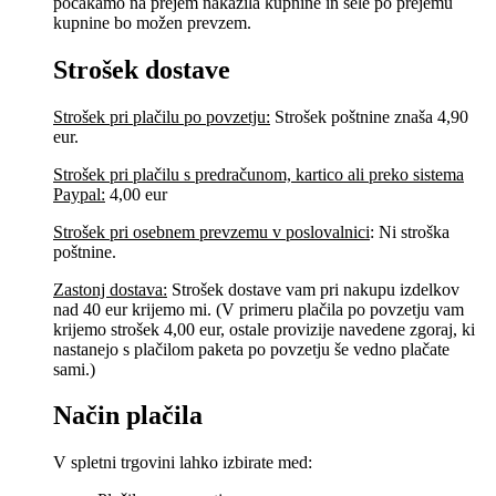
počakamo na prejem nakazila kupnine in šele po prejemu
kupnine bo možen prevzem.
Strošek dostave
Strošek pri plačilu po povzetju:
Strošek poštnine znaša 4,90
eur.
Strošek pri plačilu s predračunom, kartico ali preko sistema
Paypal:
4,00 eur
Strošek pri osebnem prevzemu v poslovalnici
:
Ni stroška
poštnine.
Zastonj dostava:
Strošek dostave vam pri nakupu izdelkov
nad 40 eur krijemo mi. (V primeru plačila po povzetju vam
krijemo strošek 4,00 eur, ostale provizije navedene zgoraj, ki
nastanejo s plačilom paketa po povzetju še vedno plačate
sami.)
Način plačila
V spletni trgovini lahko izbirate med: