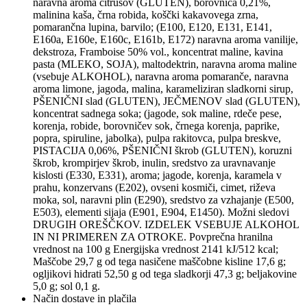
naravna aroma citrusov (GLUTEN), borovnica 0,21%,
malinina kaša, črna robida, koščki kakavovega zrna,
pomarančna lupina, barvilo; (E100, E120, E131, E141,
E160a, E160e, E160c, E161b, E172) naravna aroma vanilije,
dekstroza, Framboise 50% vol., koncentrat maline, kavina
pasta (MLEKO, SOJA), maltodektrin, naravna aroma maline
(vsebuje ALKOHOL), naravna aroma pomaranče, naravna
aroma limone, jagoda, malina, karameliziran sladkorni sirup,
PŠENIČNI slad (GLUTEN), JEČMENOV slad (GLUTEN),
koncentrat sadnega soka; (jagode, sok maline, rdeče pese,
korenja, robide, borovničev sok, črnega korenja, paprike,
popra, spiruline, jabolka), pulpa rakitovca, pulpa breskve,
PISTACIJA 0,06%, PŠENIČNI škrob (GLUTEN), koruzni
škrob, krompirjev škrob, inulin, sredstvo za uravnavanje
kislosti (E330, E331), aroma; jagode, korenja, karamela v
prahu, konzervans (E202), ovseni kosmiči, cimet, riževa
moka, sol, naravni plin (E290), sredstvo za vzhajanje (E500,
E503), elementi sijaja (E901, E904, E1450). Možni sledovi
DRUGIH OREŠČKOV. IZDELEK VSEBUJE ALKOHOL
IN NI PRIMEREN ZA OTROKE. Povprečna hranilna
vrednost na 100 g Energijska vrednost 2141 kJ/512 kcal;
Maščobe 29,7 g od tega nasičene maščobne kisline 17,6 g;
ogljikovi hidrati 52,50 g od tega sladkorji 47,3 g; beljakovine
5,0 g; sol 0,1 g.
Način dostave in plačila