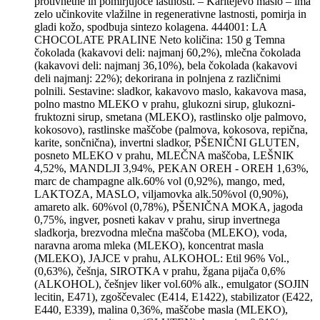
protivnetne in pomirjujoče lastnosti. – Karitejevo maslo – ima
zelo učinkovite vlažilne in regenerativne lastnosti, pomirja in
gladi kožo, spodbuja sintezo kolagena. 444001: LA
CHOCOLATE PRALINE Neto količina: 150 g Temna
čokolada (kakavovi deli: najmanj 60,2%), mlečna čokolada
(kakavovi deli: najmanj 36,10%), bela čokolada (kakavovi
deli najmanj: 22%); dekorirana in polnjena z različnimi
polnili. Sestavine: sladkor, kakavovo maslo, kakavova masa,
polno mastno MLEKO v prahu, glukozni sirup, glukozni-
fruktozni sirup, smetana (MLEKO), rastlinsko olje palmovo,
kokosovo), rastlinske maščobe (palmova, kokosova, repična,
karite, sončnična), invertni sladkor, PŠENIČNI GLUTEN,
posneto MLEKO v prahu, MLEČNA maščoba, LEŠNIK
4,52%, MANDLJI 3,94%, PEKAN OREH - OREH 1,63%,
marc de champagne alk.60% vol (0,92%), mango, med,
LAKTOZA, MASLO, viljamovka alk.50%vol (0,90%),
amareto alk. 60%vol (0,78%), PŠENIČNA MOKA, jagoda
0,75%, ingver, posneti kakav v prahu, sirup invertnega
sladkorja, brezvodna mlečna maščoba (MLEKO), voda,
naravna aroma mleka (MLEKO), koncentrat masla
(MLEKO), JAJCE v prahu, ALKOHOL: Etil 96% Vol.,
(0,63%), češnja, SIROTKA v prahu, žgana pijača 0,6%
(ALKOHOL), češnjev liker vol.60% alk., emulgator (SOJIN
lecitin, E471), zgoščevalec (E414, E1422), stabilizator (E422,
E440, E339), malina 0,36%, maščobe masla (MLEKO),