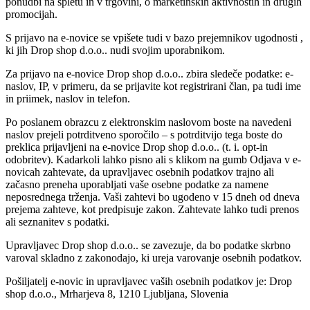
ponudbi na spletu in v trgovini, o marketinških aktivnostih in drugih
promocijah.
S prijavo na e-novice se vpišete tudi v bazo prejemnikov ugodnosti ,
ki jih Drop shop d.o.o.. nudi svojim uporabnikom.
Za prijavo na e-novice Drop shop d.o.o.. zbira sledeče podatke: e-
naslov, IP, v primeru, da se prijavite kot registrirani član, pa tudi ime
in priimek, naslov in telefon.
Po poslanem obrazcu z elektronskim naslovom boste na navedeni
naslov prejeli potrditveno sporočilo – s potrditvijo tega boste do
preklica prijavljeni na e-novice Drop shop d.o.o.. (t. i. opt-in
odobritev). Kadarkoli lahko pisno ali s klikom na gumb Odjava v e-
novicah zahtevate, da upravljavec osebnih podatkov trajno ali
začasno preneha uporabljati vaše osebne podatke za namene
neposrednega trženja. Vaši zahtevi bo ugodeno v 15 dneh od dneva
prejema zahteve, kot predpisuje zakon. Zahtevate lahko tudi prenos
ali seznanitev s podatki.
Upravljavec Drop shop d.o.o.. se zavezuje, da bo podatke skrbno
varoval skladno z zakonodajo, ki ureja varovanje osebnih podatkov.
Pošiljatelj e-novic in upravljavec vaših osebnih podatkov je: Drop
shop d.o.o., Mrharjeva 8, 1210 Ljubljana, Slovenia