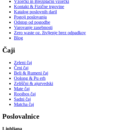
Vzorčki in Brezplačni vzorčki
Kontakt & Fizične trgovine
Katalog poslovnih daril
Pogoji poslovanja
Odstop od pogodbe
Varovanje zasebnosti
Zero waste oz. življenje brez odpadkov
Blog
Čaji
Zeleni čaj
Črni čaj
Beli & Rumeni čaj
Oolong & Pu erh
Zeliščni & ajurvedski
Mate čaj
Rooibos čaj
Sadni čaj
Matcha čaj
Poslovalnice
Ljubljana