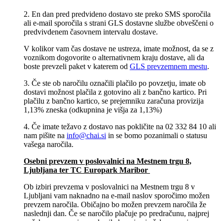
2. En dan pred predvideno dostavo ste preko SMS sporočila
ali e-mail sporočila s strani GLS dostavne službe obveščeni o
predvivdenem časovnem intervalu dostave.
V kolikor vam čas dostave ne ustreza, imate možnost, da se z
voznikom dogovorite o alternativnem kraju dostave, ali da
boste prevzeli paket v katerem od
GLS prevzemnem mestu
.
3. Če ste ob naročilu označili plačilo po povzetju, imate ob
dostavi možnost plačila z gotovino ali z bančno kartico. Pri
plačilu z bančno kartico, se prejemniku zaračuna provizija
1,13% zneska (odkupnina je višja za 1,13%)
4. Če imate težavo z dostavo nas pokličite na 02 332 84 10 ali
nam pišite na
info@chai.si
in se bomo pozanimali o statusu
vašega naročila.
Osebni prevzem v poslovalnici na Mestnem trgu 8,
Ljubljana​ ter TC Europark Maribor
Ob izbiri prevzema v poslovalnici na Mestnem trgu 8 v
Ljubljani vam naknadno na e-mail naslov sporočimo možen
prevzem naročila. Običajno bo možen prevzem naročila že
naslednji dan. Če se naročilo plačuje po predračunu, najprej