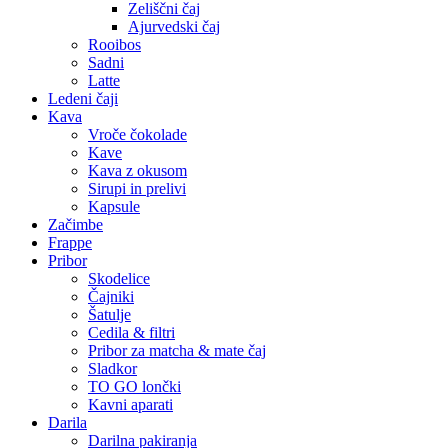
Zeliščni čaj
Ajurvedski čaj
Rooibos
Sadni
Latte
Ledeni čaji
Kava
Vroče čokolade
Kave
Kava z okusom
Sirupi in prelivi
Kapsule
Začimbe
Frappe
Pribor
Skodelice
Čajniki
Šatulje
Cedila & filtri
Pribor za matcha & mate čaj
Sladkor
TO GO lončki
Kavni aparati
Darila
Darilna pakiranja