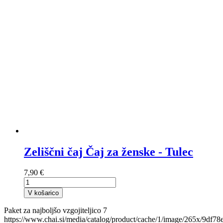
Zeliščni čaj Čaj za ženske - Tulec
7,90 €
V košarico
Paket za najboljšo vzgojiteljico 7
https://www.chai.si/media/catalog/product/cache/1/image/265x/9df