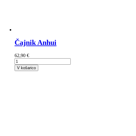
Čajnik Anhui
62,90 €
V košarico