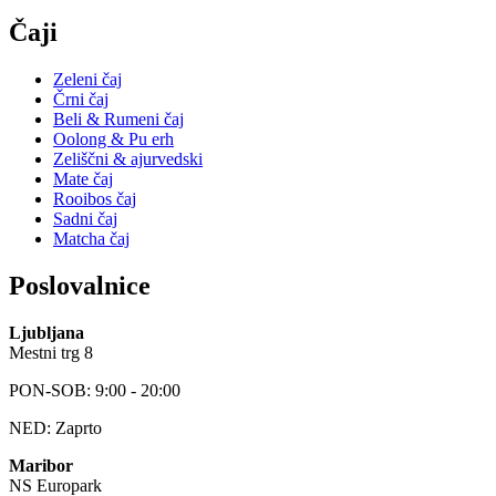
Čaji
Zeleni čaj
Črni čaj
Beli & Rumeni čaj
Oolong & Pu erh
Zeliščni & ajurvedski
Mate čaj
Rooibos čaj
Sadni čaj
Matcha čaj
Poslovalnice
Ljubljana
Mestni trg 8
PON-SOB: 9:00 - 20:00
NED: Zaprto
Maribor
NS Europark