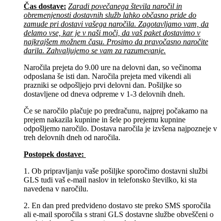
Čas dostave:
Zaradi povečanega števila naročil in
obremenjenosti dostavnih služb lahko občasno pride do
zamude pri dostavi vašega naročila. Zagotavljamo vam, da
delamo vse, kar je v naši moči, da vaš paket dostavimo v
najkrajšem možnem času. Prosimo da pravočasno naročite
darila. Zahvaljujemo se vam za razumevanje.
Naročila prejeta do 9.00 ure na delovni dan, so večinoma
odposlana še isti dan. Naročila prejeta med vikendi ali
prazniki se odpošljejo prvi delovni dan. Pošiljke so
dostavljene od dneva odpreme v 1-3 delovnih dneh.
Če se naročilo plačuje po predračunu, najprej počakamo na
prejem nakazila kupnine in šele po prejemu kupnine
odpošljemo naročilo. Dostava naročila je izvšena najpozneje v
treh delovnih dneh od naročila.
Postopek dostave:
1. Ob pripravljanju vaše pošiljke sporočimo dostavni službi
GLS tudi vaš e-mail naslov in telefonsko številko, ki sta
navedena v naročilu.
2. En dan pred predvideno dostavo ste preko SMS sporočila
ali e-mail sporočila s strani GLS dostavne službe obveščeni o