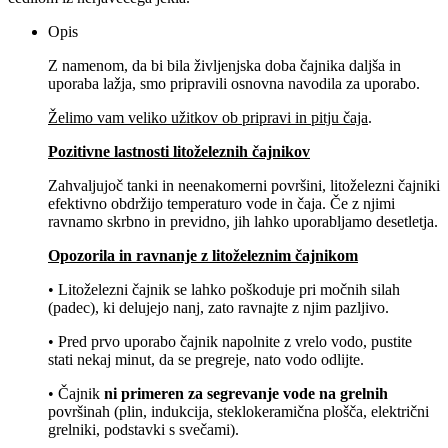
Opis
Z namenom, da bi bila življenjska doba čajnika daljša in
uporaba lažja, smo pripravili osnovna navodila za uporabo.
Želimo vam veliko užitkov ob pripravi in pitju čaja
.
Pozitivne lastnosti litoželeznih čajnikov
Zahvaljujoč tanki in neenakomerni površini, litoželezni čajniki
efektivno obdržijo temperaturo vode in čaja. Če z njimi
ravnamo skrbno in previdno, jih lahko uporabljamo desetletja.
Opozorila in ravnanje z litoželeznim čajnikom
• Litoželezni čajnik se lahko poškoduje pri močnih silah
(padec), ki delujejo nanj, zato ravnajte z njim pazljivo.
• Pred prvo uporabo čajnik napolnite z vrelo vodo, pustite
stati nekaj minut, da se pregreje, nato vodo odlijte.
• Čajnik
ni primeren za segrevanje vode na grelnih
površinah (plin, indukcija, steklokeramična plošča, električni
grelniki, podstavki s svečami).