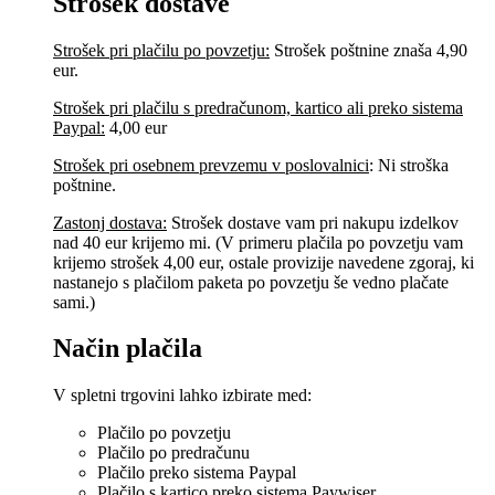
Strošek dostave
Strošek pri plačilu po povzetju:
Strošek poštnine znaša 4,90
eur.
Strošek pri plačilu s predračunom, kartico ali preko sistema
Paypal:
4,00 eur
Strošek pri osebnem prevzemu v poslovalnici
:
Ni stroška
poštnine.
Zastonj dostava:
Strošek dostave vam pri nakupu izdelkov
nad 40 eur krijemo mi. (V primeru plačila po povzetju vam
krijemo strošek 4,00 eur, ostale provizije navedene zgoraj, ki
nastanejo s plačilom paketa po povzetju še vedno plačate
sami.)
Način plačila
V spletni trgovini lahko izbirate med:
Plačilo po povzetju
Plačilo po predračunu
Plačilo preko sistema Paypal
Plačilo s kartico preko sistema Paywiser