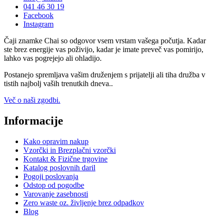
041 46 30 19
Facebook
Instagram
Čaji znamke Chai so odgovor vsem vrstam vašega počutja. Kadar
ste brez energije vas poživijo, kadar je imate preveč vas pomirijo,
lahko vas pogrejejo ali ohladijo.
Postanejo spremljava vašim druženjem s prijatelji ali tiha družba v
tistih najbolj vaših trenutkih dneva..
Več o naši zgodbi.
Informacije
Kako opravim nakup
Vzorčki in Brezplačni vzorčki
Kontakt & Fizične trgovine
Katalog poslovnih daril
Pogoji poslovanja
Odstop od pogodbe
Varovanje zasebnosti
Zero waste oz. življenje brez odpadkov
Blog