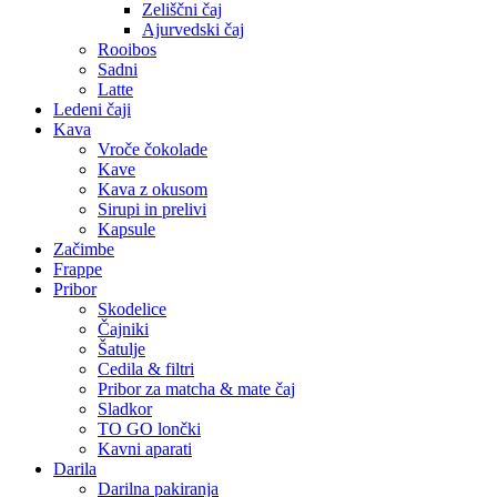
Zeliščni čaj
Ajurvedski čaj
Rooibos
Sadni
Latte
Ledeni čaji
Kava
Vroče čokolade
Kave
Kava z okusom
Sirupi in prelivi
Kapsule
Začimbe
Frappe
Pribor
Skodelice
Čajniki
Šatulje
Cedila & filtri
Pribor za matcha & mate čaj
Sladkor
TO GO lončki
Kavni aparati
Darila
Darilna pakiranja