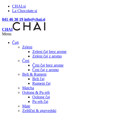
CHAI.si
La Chocolate.si
041 46 30 19
info@chai.si
CHAI
Menu
Čaji
Zeleni
Zeleni čaj brez arome
Zeleni čaj z aromo
Črni
Črni čaj brez arome
Črni čaj z aromo
Beli & Rumeni
Beli čaj
Rumeni čaj
Matcha
Oolong & Pu erh
Oolong čaj
Pu erh čaj
Mate
Zeliščni & ajurvedski