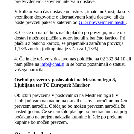
predvivdenem časovnem intervalu dostave.
V kolikor vam čas dostave ne ustreza, imate možnost, da se z
voznikom dogovorite o alternativnem kraju dostave, ali da
boste prevzeli paket v katerem od
GLS prevzemnem mestu
.
3. Če ste ob naročilu označili plačilo po povzetju, imate ob
dostavi možnost plačila z gotovino ali z bančno kartico. Pri
plačilu z bančno kartico, se prejemniku zaračuna provizija
1,13% zneska (odkupnina je višja za 1,13%)
4. Če imate težavo z dostavo nas pokličite na 02 332 84 10 ali
nam pišite na
info@chai.si
in se bomo pozanimali o statusu
vašega naročila.
Osebni prevzem v poslovalnici na Mestnem trgu 8,
Ljubljana​ ter TC Europark Maribor
Ob izbiri prevzema v poslovalnici na Mestnem trgu 8 v
Ljubljani vam naknadno na e-mail naslov sporočimo možen
prevzem naročila. Običajno bo možen prevzem naročila že
naslednji dan. Če se naročilo plačuje po predračunu, najprej
počakamo na prejem nakazila kupnine in šele po prejemu
kupnine bo možen prevzem.