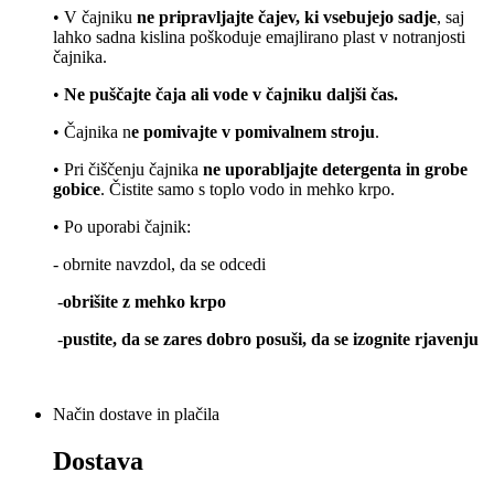
• V čajniku
ne pripravljajte čajev, ki vsebujejo sadje
, saj
lahko sadna kislina poškoduje emajlirano plast v notranjosti
čajnika.
•
Ne puščajte čaja ali vode v čajniku daljši čas.
• Čajnika n
e pomivajte v pomivalnem stroju
.
• Pri čiščenju čajnika
ne uporabljajte detergenta in grobe
gobice
. Čistite samo s toplo vodo in mehko krpo.
• Po uporabi čajnik:
- obrnite navzdol, da se odcedi
-
obrišite z mehko krpo
-
pustite, da se zares dobro posuši, da se izognite rjavenju
Način dostave in plačila
Dostava