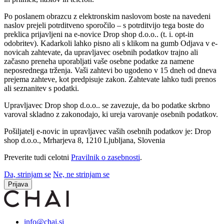
Po poslanem obrazcu z elektronskim naslovom boste na navedeni
naslov prejeli potrditveno sporočilo – s potrditvijo tega boste do
preklica prijavljeni na e-novice Drop shop d.o.o.. (t. i. opt-in
odobritev). Kadarkoli lahko pisno ali s klikom na gumb Odjava v e-
novicah zahtevate, da upravljavec osebnih podatkov trajno ali
začasno preneha uporabljati vaše osebne podatke za namene
neposrednega trženja. Vaši zahtevi bo ugodeno v 15 dneh od dneva
prejema zahteve, kot predpisuje zakon. Zahtevate lahko tudi prenos
ali seznanitev s podatki.
Upravljavec Drop shop d.o.o.. se zavezuje, da bo podatke skrbno
varoval skladno z zakonodajo, ki ureja varovanje osebnih podatkov.
Pošiljatelj e-novic in upravljavec vaših osebnih podatkov je: Drop
shop d.o.o., Mrharjeva 8, 1210 Ljubljana, Slovenia
Preverite tudi celotni
Pravilnik o zasebnosti
.
Da, strinjam se
Ne, ne strinjam se
Prijava
info@chai.si