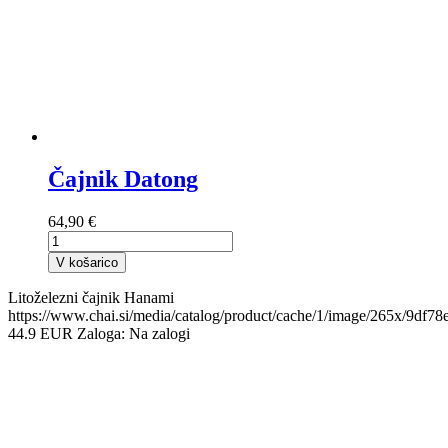
Čajnik Datong
64,90 €
V košarico
Litoželezni čajnik Hanami
https://www.chai.si/media/catalog/product/cache/1/image/265x/9d
44.9
EUR
Zaloga:
Na zalogi