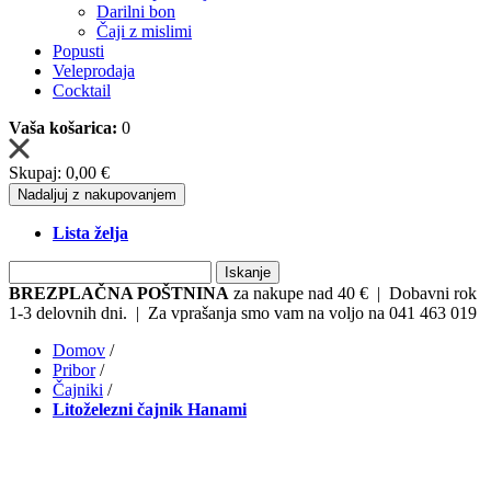
Darilni bon
Čaji z mislimi
Popusti
Veleprodaja
Cocktail
Vaša košarica:
0
Skupaj:
0,00 €
Nadaljuj z nakupovanjem
Lista želja
Iskanje
BREZPLAČNA POŠTNINA
za nakupe nad 40 € | Dobavni rok
1-3 delovnih dni. | Za vprašanja smo vam na voljo na 041 463 019
Domov
/
Pribor
/
Čajniki
/
Litoželezni čajnik Hanami