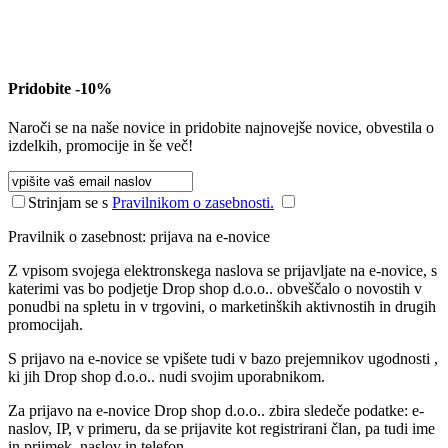
Pridobite -10%
Naroči se na naše novice in pridobite najnovejše novice, obvestila o
izdelkih, promocije in še več!
Strinjam se s
Pravilnikom o zasebnosti.
Pravilnik o zasebnost: prijava na e-novice
Z vpisom svojega elektronskega naslova se prijavljate na e-novice, s
katerimi vas bo podjetje Drop shop d.o.o.. obveščalo o novostih v
ponudbi na spletu in v trgovini, o marketinških aktivnostih in drugih
promocijah.
S prijavo na e-novice se vpišete tudi v bazo prejemnikov ugodnosti ,
ki jih Drop shop d.o.o.. nudi svojim uporabnikom.
Za prijavo na e-novice Drop shop d.o.o.. zbira sledeče podatke: e-
naslov, IP, v primeru, da se prijavite kot registrirani član, pa tudi ime
in priimek, naslov in telefon.