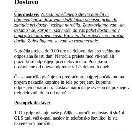
Dostava
Čas dostave:
Zaradi povečanega števila naročil in
obremenjenosti dostavnih služb lahko občasno pride do
zamude pri dostavi vašega naročila. Zagotavljamo vam, da
delamo vse, kar je v naši moči, da vaš paket dostavimo v
najkrajšem možnem času. Prosimo da pravočasno naročite
darila. Zahvaljujemo se vam za razumevanje.
Naročila prejeta do 9.00 ure na delovni dan, so večinoma
odposlana še isti dan. Naročila prejeta med vikendi ali
prazniki se odpošljejo prvi delovni dan. Pošiljke so
dostavljene od dneva odpreme v 1-3 delovnih dneh.
Če se naročilo plačuje po predračunu, najprej počakamo na
prejem nakazila kupnine in šele po prejemu kupnine
odpošljemo naročilo. Dostava naročila je izvšena najpozneje v
treh delovnih dneh od naročila.
Postopek dostave:
1. Ob pripravljanju vaše pošiljke sporočimo dostavni službi
GLS tudi vaš e-mail naslov in telefonsko številko, ki sta
navedena v naročilu.