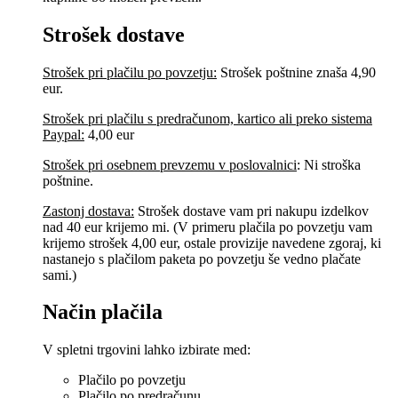
Strošek dostave
Strošek pri plačilu po povzetju:
Strošek poštnine znaša 4,90
eur.
Strošek pri plačilu s predračunom, kartico ali preko sistema
Paypal:
4,00 eur
Strošek pri osebnem prevzemu v poslovalnici
:
Ni stroška
poštnine.
Zastonj dostava:
Strošek dostave vam pri nakupu izdelkov
nad 40 eur krijemo mi. (V primeru plačila po povzetju vam
krijemo strošek 4,00 eur, ostale provizije navedene zgoraj, ki
nastanejo s plačilom paketa po povzetju še vedno plačate
sami.)
Način plačila
V spletni trgovini lahko izbirate med:
Plačilo po povzetju
Plačilo po predračunu