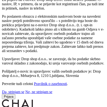
naslov, IP, v primeru, da se prijavite kot registrirani član, pa tudi ime
in priimek, naslov in telefon.
Po poslanem obrazcu z elektronskim naslovom boste na navedeni
naslov prejeli potrditveno sporočilo – s potrditvijo tega boste do
preklica prijavljeni na e-novice Drop shop d.o.o.. (t. i. opt-in
odobritev). Kadarkoli lahko pisno ali s klikom na gumb Odjava v e-
novicah zahtevate, da upravljavec osebnih podatkov trajno ali
začasno preneha uporabljati vaše osebne podatke za namene
neposrednega trženja. Vaši zahtevi bo ugodeno v 15 dneh od dneva
prejema zahteve, kot predpisuje zakon. Zahtevate lahko tudi prenos
ali seznanitev s podatki.
Upravljavec Drop shop d.o.o.. se zavezuje, da bo podatke skrbno
varoval skladno z zakonodajo, ki ureja varovanje osebnih podatkov.
Pošiljatelj e-novic in upravljavec vaših osebnih podatkov je: Drop
shop d.o.o., Mrharjeva 8, 1210 Ljubljana, Slovenia
Preverite tudi celotni
Pravilnik o zasebnosti
.
Da, strinjam se
Ne, ne strinjam se
Prijava