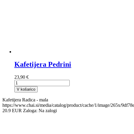
Kafetijera Pedrini
23,90 €
V košarico
Kafetijera Radica - mala
https://www.chai.si/media/catalog/product/cache/1/image/265x/9df
20.9
EUR
Zaloga:
Na zalogi