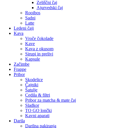
Zeliščni čaj
Ajurvedski čaj
Rooibos
Sadni
Latte
Ledeni čaji
Kava
Vroče čokolade
Kave
Kava z okusom
Sirupi in prelivi
Kapsule
Začimbe
Frappe
Pribor
Skodelice
Čajniki
Šatulje
Cedila & filtri
Pribor za matcha & mate čaj
Sladkor
TO GO lončki
Kavni aparati
Darila
Darilna pakiranja