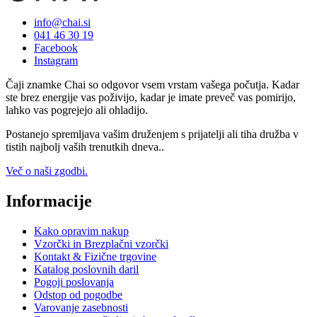
info@chai.si
041 46 30 19
Facebook
Instagram
Čaji znamke Chai so odgovor vsem vrstam vašega počutja. Kadar
ste brez energije vas poživijo, kadar je imate preveč vas pomirijo,
lahko vas pogrejejo ali ohladijo.
Postanejo spremljava vašim druženjem s prijatelji ali tiha družba v
tistih najbolj vaših trenutkih dneva..
Več o naši zgodbi.
Informacije
Kako opravim nakup
Vzorčki in Brezplačni vzorčki
Kontakt & Fizične trgovine
Katalog poslovnih daril
Pogoji poslovanja
Odstop od pogodbe
Varovanje zasebnosti