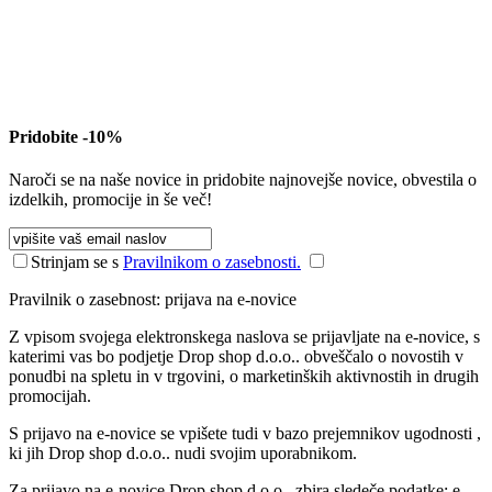
Pridobite -10%
Naroči se na naše novice in pridobite najnovejše novice, obvestila o
izdelkih, promocije in še več!
Strinjam se s
Pravilnikom o zasebnosti.
Pravilnik o zasebnost: prijava na e-novice
Z vpisom svojega elektronskega naslova se prijavljate na e-novice, s
katerimi vas bo podjetje Drop shop d.o.o.. obveščalo o novostih v
ponudbi na spletu in v trgovini, o marketinških aktivnostih in drugih
promocijah.
S prijavo na e-novice se vpišete tudi v bazo prejemnikov ugodnosti ,
ki jih Drop shop d.o.o.. nudi svojim uporabnikom.
Za prijavo na e-novice Drop shop d.o.o.. zbira sledeče podatke: e-