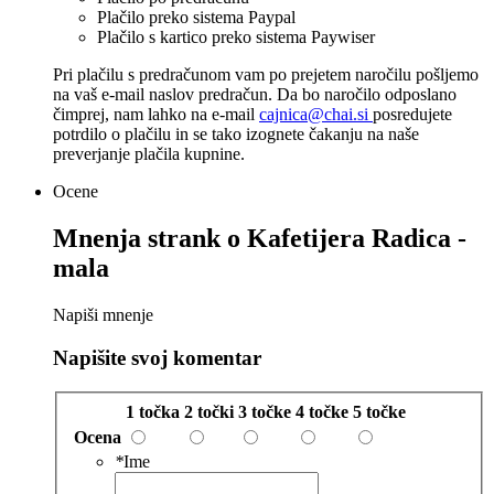
Plačilo preko sistema Paypal
Plačilo s kartico preko sistema Paywiser
Pri plačilu s predračunom vam po prejetem naročilu pošljemo
na vaš e-mail naslov predračun. Da bo naročilo odposlano
čimprej, nam lahko na e-mail
cajnica@chai.si
posredujete
potrdilo o plačilu in se tako izognete čakanju na naše
preverjanje plačila kupnine.
Ocene
Mnenja strank o
Kafetijera Radica -
mala
Napiši mnenje
Napišite svoj komentar
1 točka
2 točki
3 točke
4 točke
5 točke
Ocena
*
Ime