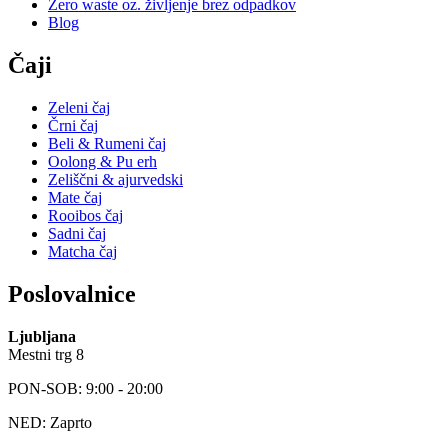
Zero waste oz. življenje brez odpadkov
Blog
Čaji
Zeleni čaj
Črni čaj
Beli & Rumeni čaj
Oolong & Pu erh
Zeliščni & ajurvedski
Mate čaj
Rooibos čaj
Sadni čaj
Matcha čaj
Poslovalnice
Ljubljana
Mestni trg 8
PON-SOB: 9:00 - 20:00
NED: Zaprto