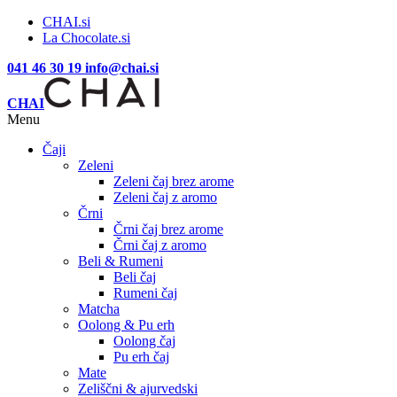
CHAI.si
La Chocolate.si
041 46 30 19
info@chai.si
CHAI
Menu
Čaji
Zeleni
Zeleni čaj brez arome
Zeleni čaj z aromo
Črni
Črni čaj brez arome
Črni čaj z aromo
Beli & Rumeni
Beli čaj
Rumeni čaj
Matcha
Oolong & Pu erh
Oolong čaj
Pu erh čaj
Mate
Zeliščni & ajurvedski