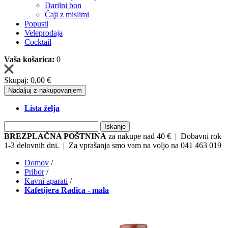
Darilni bon
Čaji z mislimi
Popusti
Veleprodaja
Cocktail
Vaša košarica:
0
Skupaj:
0,00 €
Nadaljuj z nakupovanjem
Lista želja
Iskanje
BREZPLAČNA POŠTNINA
za nakupe nad 40 € | Dobavni rok
1-3 delovnih dni. | Za vprašanja smo vam na voljo na 041 463 019
Domov
/
Pribor
/
Kavni aparati
/
Kafetijera Radica - mala