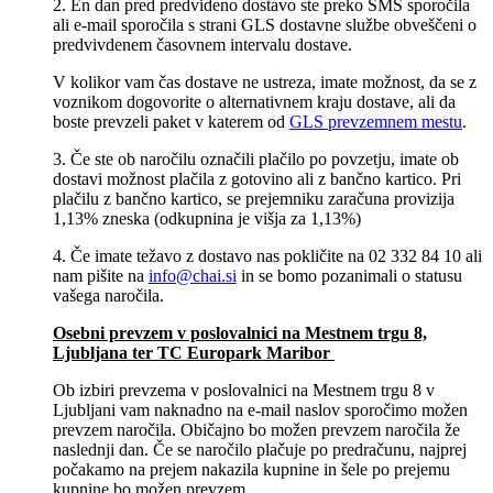
2. En dan pred predvideno dostavo ste preko SMS sporočila
ali e-mail sporočila s strani GLS dostavne službe obveščeni o
predvivdenem časovnem intervalu dostave.
V kolikor vam čas dostave ne ustreza, imate možnost, da se z
voznikom dogovorite o alternativnem kraju dostave, ali da
boste prevzeli paket v katerem od
GLS prevzemnem mestu
.
3. Če ste ob naročilu označili plačilo po povzetju, imate ob
dostavi možnost plačila z gotovino ali z bančno kartico. Pri
plačilu z bančno kartico, se prejemniku zaračuna provizija
1,13% zneska (odkupnina je višja za 1,13%)
4. Če imate težavo z dostavo nas pokličite na 02 332 84 10 ali
nam pišite na
info@chai.si
in se bomo pozanimali o statusu
vašega naročila.
Osebni prevzem v poslovalnici na Mestnem trgu 8,
Ljubljana​ ter TC Europark Maribor
Ob izbiri prevzema v poslovalnici na Mestnem trgu 8 v
Ljubljani vam naknadno na e-mail naslov sporočimo možen
prevzem naročila. Običajno bo možen prevzem naročila že
naslednji dan. Če se naročilo plačuje po predračunu, najprej
počakamo na prejem nakazila kupnine in šele po prejemu
kupnine bo možen prevzem.