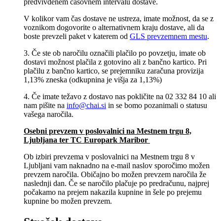
predvivdenem časovnem intervalu dostave.
V kolikor vam čas dostave ne ustreza, imate možnost, da se z
voznikom dogovorite o alternativnem kraju dostave, ali da
boste prevzeli paket v katerem od
GLS prevzemnem mestu
.
3. Če ste ob naročilu označili plačilo po povzetju, imate ob
dostavi možnost plačila z gotovino ali z bančno kartico. Pri
plačilu z bančno kartico, se prejemniku zaračuna provizija
1,13% zneska (odkupnina je višja za 1,13%)
4. Če imate težavo z dostavo nas pokličite na 02 332 84 10 ali
nam pišite na
info@chai.si
in se bomo pozanimali o statusu
vašega naročila.
Osebni prevzem v poslovalnici na Mestnem trgu 8,
Ljubljana​ ter TC Europark Maribor
Ob izbiri prevzema v poslovalnici na Mestnem trgu 8 v
Ljubljani vam naknadno na e-mail naslov sporočimo možen
prevzem naročila. Običajno bo možen prevzem naročila že
naslednji dan. Če se naročilo plačuje po predračunu, najprej
počakamo na prejem nakazila kupnine in šele po prejemu
kupnine bo možen prevzem.