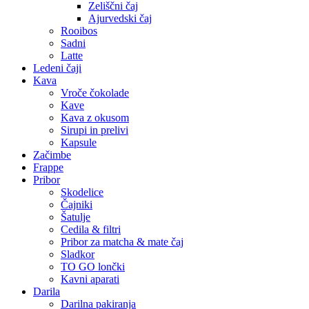
Zeliščni čaj
Ajurvedski čaj
Rooibos
Sadni
Latte
Ledeni čaji
Kava
Vroče čokolade
Kave
Kava z okusom
Sirupi in prelivi
Kapsule
Začimbe
Frappe
Pribor
Skodelice
Čajniki
Šatulje
Cedila & filtri
Pribor za matcha & mate čaj
Sladkor
TO GO lončki
Kavni aparati
Darila
Darilna pakiranja