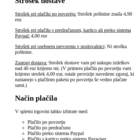
Strošek dostave
Strošek pri plačilu po povzetju:
Strošek poštnine znaša 4,90
eur.
Strošek pri plačilu s predračunom, kartico ali preko sistema
Paypal:
4,00 eur
Strošek pri osebnem prevzemu v poslovalnici
:
Ni stroška
poštnine.
Zastonj dostava:
Strošek dostave vam pri nakupu izdelkov
nad 40 eur krijemo mi. (V primeru plačila po povzetju vam
krijemo strošek 4,00 eur, ostale provizije navedene zgoraj, ki
nastanejo s plačilom paketa po povzetju še vedno plačate
sami.)
Način plačila
V spletni trgovini lahko izbirate med:
Plačilo po povzetju
Plačilo po predračunu
Plačilo preko sistema Paypal
Plačilo s kartico preko sistema Paywiser