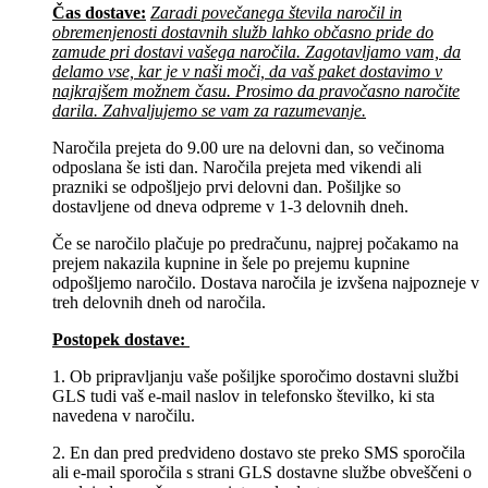
Čas dostave:
Zaradi povečanega števila naročil in
obremenjenosti dostavnih služb lahko občasno pride do
zamude pri dostavi vašega naročila. Zagotavljamo vam, da
delamo vse, kar je v naši moči, da vaš paket dostavimo v
najkrajšem možnem času. Prosimo da pravočasno naročite
darila. Zahvaljujemo se vam za razumevanje.
Naročila prejeta do 9.00 ure na delovni dan, so večinoma
odposlana še isti dan. Naročila prejeta med vikendi ali
prazniki se odpošljejo prvi delovni dan. Pošiljke so
dostavljene od dneva odpreme v 1-3 delovnih dneh.
Če se naročilo plačuje po predračunu, najprej počakamo na
prejem nakazila kupnine in šele po prejemu kupnine
odpošljemo naročilo. Dostava naročila je izvšena najpozneje v
treh delovnih dneh od naročila.
Postopek dostave:
1. Ob pripravljanju vaše pošiljke sporočimo dostavni službi
GLS tudi vaš e-mail naslov in telefonsko številko, ki sta
navedena v naročilu.
2. En dan pred predvideno dostavo ste preko SMS sporočila
ali e-mail sporočila s strani GLS dostavne službe obveščeni o