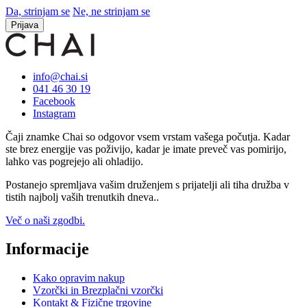
Da, strinjam se
Ne, ne strinjam se
Prijava
info@chai.si
041 46 30 19
Facebook
Instagram
Čaji znamke Chai so odgovor vsem vrstam vašega počutja. Kadar
ste brez energije vas poživijo, kadar je imate preveč vas pomirijo,
lahko vas pogrejejo ali ohladijo.
Postanejo spremljava vašim druženjem s prijatelji ali tiha družba v
tistih najbolj vaših trenutkih dneva..
Več o naši zgodbi.
Informacije
Kako opravim nakup
Vzorčki in Brezplačni vzorčki
Kontakt & Fizične trgovine