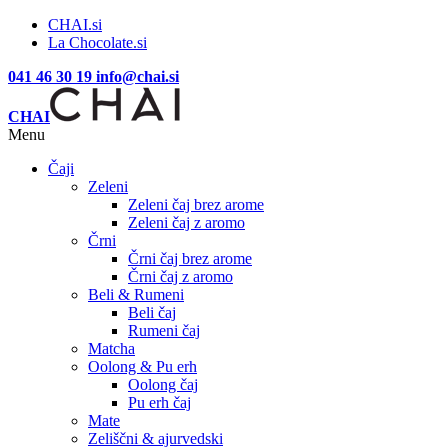
CHAI.si
La Chocolate.si
041 46 30 19
info@chai.si
CHAI
Menu
Čaji
Zeleni
Zeleni čaj brez arome
Zeleni čaj z aromo
Črni
Črni čaj brez arome
Črni čaj z aromo
Beli & Rumeni
Beli čaj
Rumeni čaj
Matcha
Oolong & Pu erh
Oolong čaj
Pu erh čaj
Mate
Zeliščni & ajurvedski