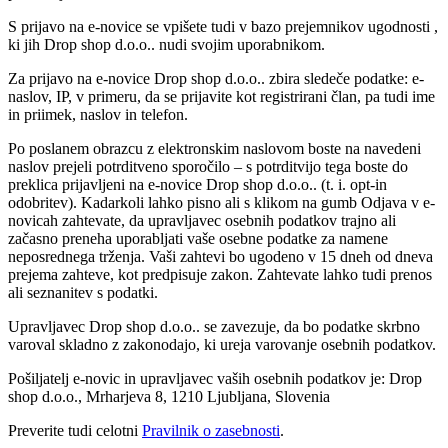
S prijavo na e-novice se vpišete tudi v bazo prejemnikov ugodnosti ,
ki jih Drop shop d.o.o.. nudi svojim uporabnikom.
Za prijavo na e-novice Drop shop d.o.o.. zbira sledeče podatke: e-
naslov, IP, v primeru, da se prijavite kot registrirani član, pa tudi ime
in priimek, naslov in telefon.
Po poslanem obrazcu z elektronskim naslovom boste na navedeni
naslov prejeli potrditveno sporočilo – s potrditvijo tega boste do
preklica prijavljeni na e-novice Drop shop d.o.o.. (t. i. opt-in
odobritev). Kadarkoli lahko pisno ali s klikom na gumb Odjava v e-
novicah zahtevate, da upravljavec osebnih podatkov trajno ali
začasno preneha uporabljati vaše osebne podatke za namene
neposrednega trženja. Vaši zahtevi bo ugodeno v 15 dneh od dneva
prejema zahteve, kot predpisuje zakon. Zahtevate lahko tudi prenos
ali seznanitev s podatki.
Upravljavec Drop shop d.o.o.. se zavezuje, da bo podatke skrbno
varoval skladno z zakonodajo, ki ureja varovanje osebnih podatkov.
Pošiljatelj e-novic in upravljavec vaših osebnih podatkov je: Drop
shop d.o.o., Mrharjeva 8, 1210 Ljubljana, Slovenia
Preverite tudi celotni
Pravilnik o zasebnosti
.