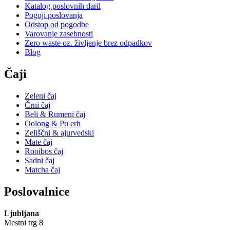
Katalog poslovnih daril
Pogoji poslovanja
Odstop od pogodbe
Varovanje zasebnosti
Zero waste oz. življenje brez odpadkov
Blog
Čaji
Zeleni čaj
Črni čaj
Beli & Rumeni čaj
Oolong & Pu erh
Zeliščni & ajurvedski
Mate čaj
Rooibos čaj
Sadni čaj
Matcha čaj
Poslovalnice
Ljubljana
Mestni trg 8