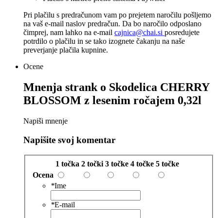
Pri plačilu s predračunom vam po prejetem naročilu pošljemo
na vaš e-mail naslov predračun. Da bo naročilo odposlano
čimprej, nam lahko na e-mail
cajnica@chai.si
posredujete
potrdilo o plačilu in se tako izognete čakanju na naše
preverjanje plačila kupnine.
Ocene
Mnenja strank o
Skodelica CHERRY
BLOSSOM z lesenim ročajem 0,32l
Napiši mnenje
Napišite svoj komentar
1 točka
2 točki
3 točke
4 točke
5 točke
Ocena
*
Ime
*
E-mail