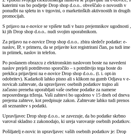
katerimi vas bo podjetje Drop shop d.o.o.. obveščalo o novostih v
ponudbi na spletu in v trgovini, o marketinških aktivnostih in drugih
promocijah.
S prijavo na e-novice se vpišete tudi v bazo prejemnikov ugodnosti ,
ki jih Drop shop d.o.o.. nudi svojim uporabnikom.
Za prijavo na e-novice Drop shop d.o.o.. zbira sledeče podatke: e-
naslov, IP, v primeru, da se prijavite kot registrirani član, pa tudi ime
in priimek, naslov in telefon.
Po poslanem obrazcu z elektronskim naslovom boste na navedeni
naslov prejeli potrditveno sporočilo – s potrditvijo tega boste do
preklica prijavljeni na e-novice Drop shop d.o.o.. (t. i. opt-in
odobritev). Kadarkoli lahko pisno ali s klikom na gumb Odjava v e-
novicah zahtevate, da upravljavec osebnih podatkov trajno ali
začasno preneha uporabljati vaše osebne podatke za namene
neposrednega trženja. Vaši zahtevi bo ugodeno v 15 dneh od dneva
prejema zahteve, kot predpisuje zakon. Zahtevate lahko tudi prenos
ali seznanitev s podatki.
Upravljavec Drop shop d.o.o.. se zavezuje, da bo podatke skrbno
varoval skladno z zakonodajo, ki ureja varovanje osebnih podatkov.
Pošiljatelj e-novic in upravljavec vaših osebnih podatkov je: Drop