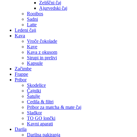
Zeliščni čaj
Ajurvedski čaj
Rooibos
Sadni
Latte
Ledeni čaji
Kava
Vroče čokolade
Kave
Kava z okusom
Sirupi in prelivi
Kapsule
Začimbe
Frappe
Pribor
Skodelice
Čajniki
Šatulje
Cedila & filtri
Pribor za matcha & mate čaj
Sladkor
TO GO lončki
Kavni aparati
Darila
Darilna pakiranja