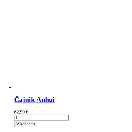
Čajnik Anhui
62,90 €
V košarico