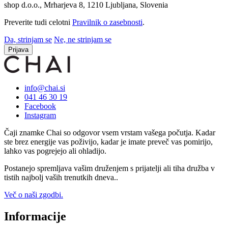
shop d.o.o., Mrharjeva 8, 1210 Ljubljana, Slovenia
Preverite tudi celotni
Pravilnik o zasebnosti
.
Da, strinjam se
Ne, ne strinjam se
Prijava
info@chai.si
041 46 30 19
Facebook
Instagram
Čaji znamke Chai so odgovor vsem vrstam vašega počutja. Kadar
ste brez energije vas poživijo, kadar je imate preveč vas pomirijo,
lahko vas pogrejejo ali ohladijo.
Postanejo spremljava vašim druženjem s prijatelji ali tiha družba v
tistih najbolj vaših trenutkih dneva..
Več o naši zgodbi.
Informacije