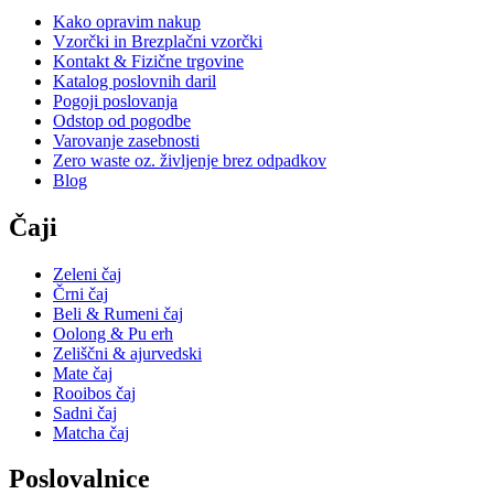
Kako opravim nakup
Vzorčki in Brezplačni vzorčki
Kontakt & Fizične trgovine
Katalog poslovnih daril
Pogoji poslovanja
Odstop od pogodbe
Varovanje zasebnosti
Zero waste oz. življenje brez odpadkov
Blog
Čaji
Zeleni čaj
Črni čaj
Beli & Rumeni čaj
Oolong & Pu erh
Zeliščni & ajurvedski
Mate čaj
Rooibos čaj
Sadni čaj
Matcha čaj
Poslovalnice