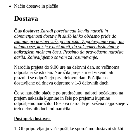
Način dostave in plačila
Dostava
Čas dostave:
Zaradi povečanega števila naročil in
obremenjenosti dostavnih služb lahko občasno pride do
zamude pri dostavi vašega naročila. Zagotavljamo vam, da
delamo vse, kar je v naši moči, da vaš paket dostavimo v
najkrajšem možnem času. Prosimo da pravočasno naročite
darila. Zahvaljujemo se vam za razumevanje.
Naročila prejeta do 9.00 ure na delovni dan, so večinoma
odposlana še isti dan. Naročila prejeta med vikendi ali
prazniki se odpošljejo prvi delovni dan. Pošiljke so
dostavljene od dneva odpreme v 1-3 delovnih dneh.
Če se naročilo plačuje po predračunu, najprej počakamo na
prejem nakazila kupnine in šele po prejemu kupnine
odpošljemo naročilo. Dostava naročila je izvšena najpozneje v
treh delovnih dneh od naročila.
Postopek dostave:
1. Ob pripravljanju vaše pošiljke sporočimo dostavni službi