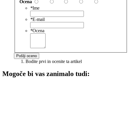
Ocena
*
Ime
*
E-mail
*
Ocena
Pošlji oceno
Bodite prvi in ocenite ta artikel
Mogoče bi vas zanimalo tudi: