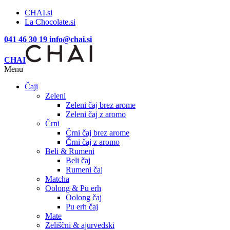
CHAI.si
La Chocolate.si
041 46 30 19
info@chai.si
CHAI
Menu
Čaji
Zeleni
Zeleni čaj brez arome
Zeleni čaj z aromo
Črni
Črni čaj brez arome
Črni čaj z aromo
Beli & Rumeni
Beli čaj
Rumeni čaj
Matcha
Oolong & Pu erh
Oolong čaj
Pu erh čaj
Mate
Zeliščni & ajurvedski