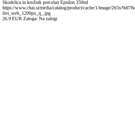
Skodelica in krožnik porcelan Epsilon 350ml
https://www.chai.si/media/catalog/product/cache/1/image/265x/9df
frei_web_1200px_q_.jpg
26.9
EUR
Zaloga:
Na zalogi