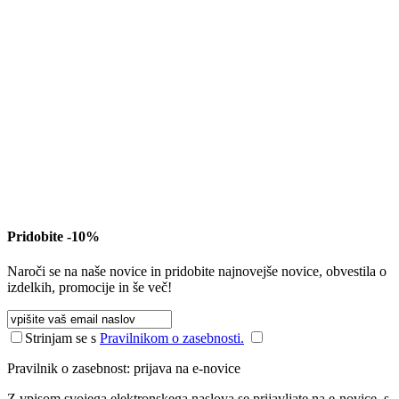
Pridobite -10%
Naroči se na naše novice in pridobite najnovejše novice, obvestila o
izdelkih, promocije in še več!
Strinjam se s
Pravilnikom o zasebnosti.
Pravilnik o zasebnost: prijava na e-novice
Z vpisom svojega elektronskega naslova se prijavljate na e-novice, s