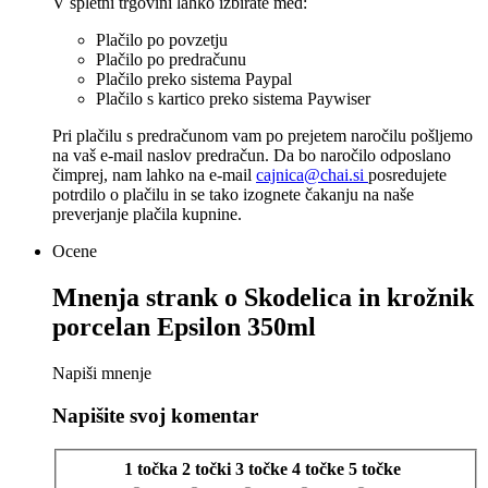
V spletni trgovini lahko izbirate med:
Plačilo po povzetju
Plačilo po predračunu
Plačilo preko sistema Paypal
Plačilo s kartico preko sistema Paywiser
Pri plačilu s predračunom vam po prejetem naročilu pošljemo
na vaš e-mail naslov predračun. Da bo naročilo odposlano
čimprej, nam lahko na e-mail
cajnica@chai.si
posredujete
potrdilo o plačilu in se tako izognete čakanju na naše
preverjanje plačila kupnine.
Ocene
Mnenja strank o
Skodelica in krožnik
porcelan Epsilon 350ml
Napiši mnenje
Napišite svoj komentar
1 točka
2 točki
3 točke
4 točke
5 točke