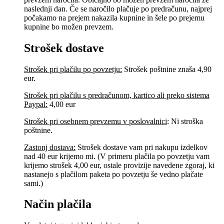
naslednji dan. Če se naročilo plačuje po predračunu, najprej
počakamo na prejem nakazila kupnine in šele po prejemu
kupnine bo možen prevzem.
Strošek dostave
Strošek pri plačilu po povzetju:
Strošek poštnine znaša 4,90
eur.
Strošek pri plačilu s predračunom, kartico ali preko sistema
Paypal:
4,00 eur
Strošek pri osebnem prevzemu v poslovalnici
:
Ni stroška
poštnine.
Zastonj dostava:
Strošek dostave vam pri nakupu izdelkov
nad 40 eur krijemo mi. (V primeru plačila po povzetju vam
krijemo strošek 4,00 eur, ostale provizije navedene zgoraj, ki
nastanejo s plačilom paketa po povzetju še vedno plačate
sami.)
Način plačila