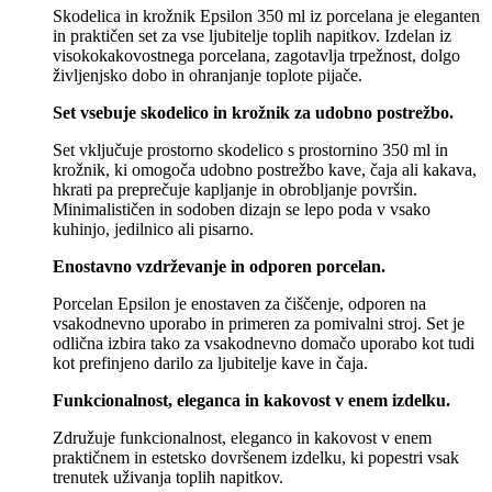
Skodelica in krožnik Epsilon 350 ml iz porcelana je eleganten
in praktičen set za vse ljubitelje toplih napitkov. Izdelan iz
visokokakovostnega porcelana, zagotavlja trpežnost, dolgo
življenjsko dobo in ohranjanje toplote pijače.
Set vsebuje skodelico in krožnik za udobno postrežbo.
Set vključuje prostorno skodelico s prostornino 350 ml in
krožnik, ki omogoča udobno postrežbo kave, čaja ali kakava,
hkrati pa preprečuje kapljanje in obrobljanje površin.
Minimalističen in sodoben dizajn se lepo poda v vsako
kuhinjo, jedilnico ali pisarno.
Enostavno vzdrževanje in odporen porcelan.
Porcelan Epsilon je enostaven za čiščenje, odporen na
vsakodnevno uporabo in primeren za pomivalni stroj. Set je
odlična izbira tako za vsakodnevno domačo uporabo kot tudi
kot prefinjeno darilo za ljubitelje kave in čaja.
Funkcionalnost, eleganca in kakovost v enem izdelku.
Združuje funkcionalnost, eleganco in kakovost v enem
praktičnem in estetsko dovršenem izdelku, ki popestri vsak
trenutek uživanja toplih napitkov.