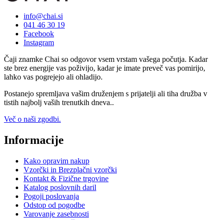
info@chai.si
041 46 30 19
Facebook
Instagram
Čaji znamke Chai so odgovor vsem vrstam vašega počutja. Kadar
ste brez energije vas poživijo, kadar je imate preveč vas pomirijo,
lahko vas pogrejejo ali ohladijo.
Postanejo spremljava vašim druženjem s prijatelji ali tiha družba v
tistih najbolj vaših trenutkih dneva..
Več o naši zgodbi.
Informacije
Kako opravim nakup
Vzorčki in Brezplačni vzorčki
Kontakt & Fizične trgovine
Katalog poslovnih daril
Pogoji poslovanja
Odstop od pogodbe
Varovanje zasebnosti