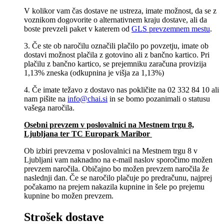
V kolikor vam čas dostave ne ustreza, imate možnost, da se z
voznikom dogovorite o alternativnem kraju dostave, ali da
boste prevzeli paket v katerem od
GLS prevzemnem mestu
.
3. Če ste ob naročilu označili plačilo po povzetju, imate ob
dostavi možnost plačila z gotovino ali z bančno kartico. Pri
plačilu z bančno kartico, se prejemniku zaračuna provizija
1,13% zneska (odkupnina je višja za 1,13%)
4. Če imate težavo z dostavo nas pokličite na 02 332 84 10 ali
nam pišite na
info@chai.si
in se bomo pozanimali o statusu
vašega naročila.
Osebni prevzem v poslovalnici na Mestnem trgu 8,
Ljubljana​ ter TC Europark Maribor
Ob izbiri prevzema v poslovalnici na Mestnem trgu 8 v
Ljubljani vam naknadno na e-mail naslov sporočimo možen
prevzem naročila. Običajno bo možen prevzem naročila že
naslednji dan. Če se naročilo plačuje po predračunu, najprej
počakamo na prejem nakazila kupnine in šele po prejemu
kupnine bo možen prevzem.
Strošek dostave