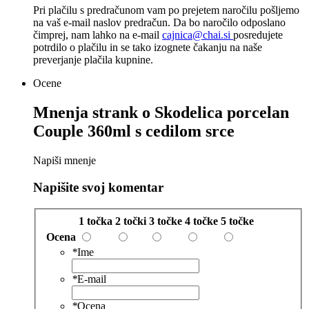
Pri plačilu s predračunom vam po prejetem naročilu pošljemo
na vaš e-mail naslov predračun. Da bo naročilo odposlano
čimprej, nam lahko na e-mail
cajnica@chai.si
posredujete
potrdilo o plačilu in se tako izognete čakanju na naše
preverjanje plačila kupnine.
Ocene
Mnenja strank o
Skodelica porcelan
Couple 360ml s cedilom srce
Napiši mnenje
Napišite svoj komentar
1 točka
2 točki
3 točke
4 točke
5 točke
Ocena
*
Ime
*
E-mail
*
Ocena