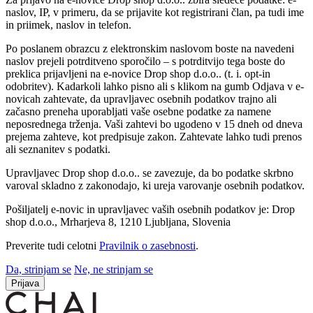
naslov, IP, v primeru, da se prijavite kot registrirani član, pa tudi ime
in priimek, naslov in telefon.
Po poslanem obrazcu z elektronskim naslovom boste na navedeni
naslov prejeli potrditveno sporočilo – s potrditvijo tega boste do
preklica prijavljeni na e-novice Drop shop d.o.o.. (t. i. opt-in
odobritev). Kadarkoli lahko pisno ali s klikom na gumb Odjava v e-
novicah zahtevate, da upravljavec osebnih podatkov trajno ali
začasno preneha uporabljati vaše osebne podatke za namene
neposrednega trženja. Vaši zahtevi bo ugodeno v 15 dneh od dneva
prejema zahteve, kot predpisuje zakon. Zahtevate lahko tudi prenos
ali seznanitev s podatki.
Upravljavec Drop shop d.o.o.. se zavezuje, da bo podatke skrbno
varoval skladno z zakonodajo, ki ureja varovanje osebnih podatkov.
Pošiljatelj e-novic in upravljavec vaših osebnih podatkov je: Drop
shop d.o.o., Mrharjeva 8, 1210 Ljubljana, Slovenia
Preverite tudi celotni
Pravilnik o zasebnosti
.
Da, strinjam se
Ne, ne strinjam se
Prijava