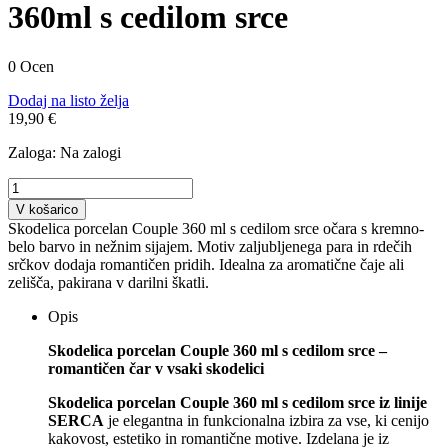
360ml s cedilom srce
0 Ocen
Dodaj na listo želja
19,90 €
Zaloga:
Na zalogi
V košarico
Skodelica porcelan Couple 360 ml s cedilom srce očara s kremno-
belo barvo in nežnim sijajem. Motiv zaljubljenega para in rdečih
srčkov dodaja romantičen pridih. Idealna za aromatične čaje ali
zelišča, pakirana v darilni škatli.
Opis
Skodelica porcelan Couple 360 ml s cedilom srce –
romantičen čar v vsaki skodelici
Skodelica porcelan Couple 360 ml s cedilom srce iz linije
SERCA
je elegantna in funkcionalna izbira za vse, ki cenijo
kakovost, estetiko in romantične motive. Izdelana je iz