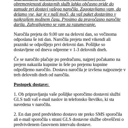
obremenjenosti dostavnih služb lahko občasno pride do
zamude pri dostavi vašega naročila. Zagotavljamo vam, da
delamo vse, kar je v naši moči, da vaš paket dostavimo v
najkrajšem možnem času. Prosimo da pravočasno naročite
darila. Zahvaljujemo se vam za razumevanje.
Naročila prejeta do 9.00 ure na delovni dan, so večinoma
odposlana še isti dan. Naročila prejeta med vikendi ali
prazniki se odpošljejo prvi delovni dan. Pošiljke so
dostavljene od dneva odpreme v 1-3 delovnih dneh.
Če se naročilo plačuje po predračunu, najprej počakamo na
prejem nakazila kupnine in šele po prejemu kupnine
odpošljemo naročilo. Dostava naročila je izvšena najpozneje v
treh delovnih dneh od naročila.
Postopek dostave:
1. Ob pripravljanju vaše pošiljke sporočimo dostavni službi
GLS tudi vaš e-mail naslov in telefonsko številko, ki sta
navedena v naročilu.
2. En dan pred predvideno dostavo ste preko SMS sporočila
ali e-mail sporočila s strani GLS dostavne službe obveščeni o
predvivdenem časovnem intervalu dostave.