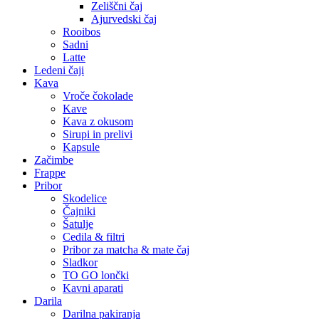
Zeliščni čaj
Ajurvedski čaj
Rooibos
Sadni
Latte
Ledeni čaji
Kava
Vroče čokolade
Kave
Kava z okusom
Sirupi in prelivi
Kapsule
Začimbe
Frappe
Pribor
Skodelice
Čajniki
Šatulje
Cedila & filtri
Pribor za matcha & mate čaj
Sladkor
TO GO lončki
Kavni aparati
Darila
Darilna pakiranja