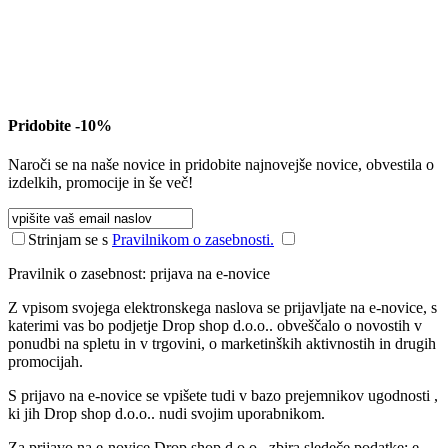
Pridobite -10%
Naroči se na naše novice in pridobite najnovejše novice, obvestila o
izdelkih, promocije in še več!
Strinjam se s
Pravilnikom o zasebnosti.
Pravilnik o zasebnost: prijava na e-novice
Z vpisom svojega elektronskega naslova se prijavljate na e-novice, s
katerimi vas bo podjetje Drop shop d.o.o.. obveščalo o novostih v
ponudbi na spletu in v trgovini, o marketinških aktivnostih in drugih
promocijah.
S prijavo na e-novice se vpišete tudi v bazo prejemnikov ugodnosti ,
ki jih Drop shop d.o.o.. nudi svojim uporabnikom.
Za prijavo na e-novice Drop shop d.o.o.. zbira sledeče podatke: e-