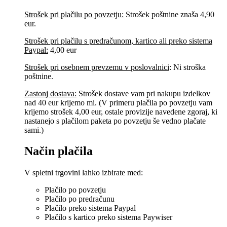
Strošek pri plačilu po povzetju:
Strošek poštnine znaša 4,90
eur.
Strošek pri plačilu s predračunom, kartico ali preko sistema
Paypal:
4,00 eur
Strošek pri osebnem prevzemu v poslovalnici
:
Ni stroška
poštnine.
Zastonj dostava:
Strošek dostave vam pri nakupu izdelkov
nad 40 eur krijemo mi. (V primeru plačila po povzetju vam
krijemo strošek 4,00 eur, ostale provizije navedene zgoraj, ki
nastanejo s plačilom paketa po povzetju še vedno plačate
sami.)
Način plačila
V spletni trgovini lahko izbirate med:
Plačilo po povzetju
Plačilo po predračunu
Plačilo preko sistema Paypal
Plačilo s kartico preko sistema Paywiser