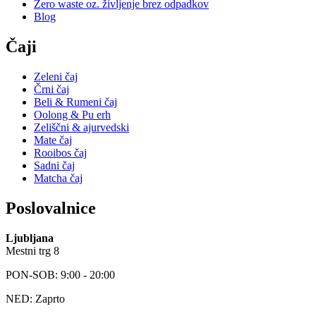
Zero waste oz. življenje brez odpadkov
Blog
Čaji
Zeleni čaj
Črni čaj
Beli & Rumeni čaj
Oolong & Pu erh
Zeliščni & ajurvedski
Mate čaj
Rooibos čaj
Sadni čaj
Matcha čaj
Poslovalnice
Ljubljana
Mestni trg 8
PON-SOB: 9:00 - 20:00
NED: Zaprto