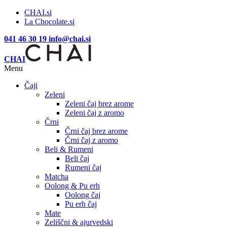
CHAI.si
La Chocolate.si
041 46 30 19
info@chai.si
CHAI
Menu
Čaji
Zeleni
Zeleni čaj brez arome
Zeleni čaj z aromo
Črni
Črni čaj brez arome
Črni čaj z aromo
Beli & Rumeni
Beli čaj
Rumeni čaj
Matcha
Oolong & Pu erh
Oolong čaj
Pu erh čaj
Mate
Zeliščni & ajurvedski