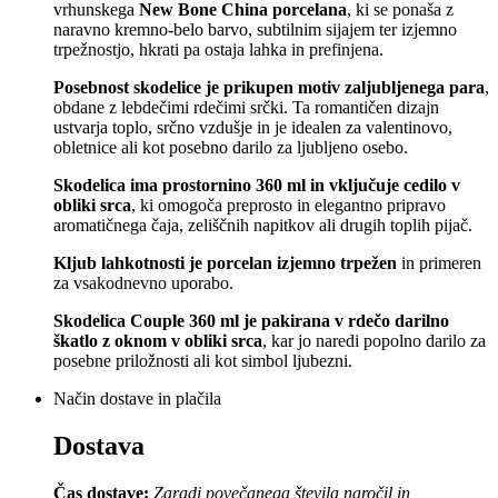
vrhunskega
New Bone China porcelana
, ki se ponaša z
naravno kremno-belo barvo, subtilnim sijajem ter izjemno
trpežnostjo, hkrati pa ostaja lahka in prefinjena.
Posebnost skodelice je prikupen motiv zaljubljenega para
,
obdane z lebdečimi rdečimi srčki. Ta romantičen dizajn
ustvarja toplo, srčno vzdušje in je idealen za valentinovo,
obletnice ali kot posebno darilo za ljubljeno osebo.
Skodelica ima prostornino 360 ml in vključuje cedilo v
obliki srca
, ki omogoča preprosto in elegantno pripravo
aromatičnega čaja, zeliščnih napitkov ali drugih toplih pijač.
Kljub lahkotnosti je porcelan izjemno trpežen
in primeren
za vsakodnevno uporabo.
Skodelica Couple 360 ml je pakirana v rdečo darilno
škatlo z oknom v obliki srca
, kar jo naredi popolno darilo za
posebne priložnosti ali kot simbol ljubezni.
Način dostave in plačila
Dostava
Čas dostave:
Zaradi povečanega števila naročil in