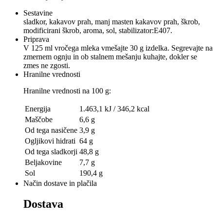
Sestavine
sladkor, kakavov prah, manj masten kakavov prah, škrob,
modificirani škrob, aroma, sol, stabilizator:E407.
Priprava
V 125 ml vročega mleka vmešajte 30 g izdelka. Segrevajte na
zmernem ognju in ob stalnem mešanju kuhajte, dokler se
zmes ne zgosti.
Hranilne vrednosti
Hranilne vrednosti na 100 g:
Energija
1.463,1 kJ / 346,2 kcal
Maščobe
6,6 g
Od tega nasičene
3,9 g
Ogljikovi hidrati
64 g
Od tega sladkorji
48,8 g
Beljakovine
7,7 g
Sol
190,4 g
Način dostave in plačila
Dostava