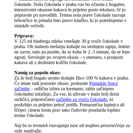
čokolade. Naša čokolada v prahu vas bo očarala z bogatim,
intenzivnim okusom kakava in prijetno gosto teksturo, če jo
pripravite po navodilih. Temna nota prave čokolade razvaja
brbončice in prinaša tisto pravo tolažbo, ki jo potrebujemo v
zimskih večerih.
Priprava:
V 125 ml hladnega mleka vmešajte 30 g vroče čokolade v
prahu. Ob stalnem mešanju kuhajte na srednjem ognju, dokler
ne zavre, nato pa pustite, da se kuha še 2–3 minute, da se lepo
zgosti. Servirajte po svojem okusu – s smetano, s posipom
kakava ali z drobnimi koščki čokolade.
Namig za popoln okus:
Za še bolj bogato aromo dodajte žlico 100 % kakava v prahu.
Če imate radi jesenske okuse, poskusite
Pumpkin Spice
začimbe
– odlična izbira za kremasto, rahlo začinjeno
čokoladno izkušnjo. Za vse, ki uživate v malo bolj drzni
različici, priporočamo
začimbe za vročo čokolado
, ki
poskrbijo za prijetno pekoč pridih. Pomarančna lupinica ali
ščepec cimeta bosta prav tako čudovito poudarila toplino
temne čokolade.
Naj bo to trenutek razvajanja zase ali majhno presenečenje za
vaše najdražje.