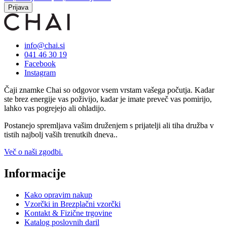
Prijava
info@chai.si
041 46 30 19
Facebook
Instagram
Čaji znamke Chai so odgovor vsem vrstam vašega počutja. Kadar
ste brez energije vas poživijo, kadar je imate preveč vas pomirijo,
lahko vas pogrejejo ali ohladijo.
Postanejo spremljava vašim druženjem s prijatelji ali tiha družba v
tistih najbolj vaših trenutkih dneva..
Več o naši zgodbi.
Informacije
Kako opravim nakup
Vzorčki in Brezplačni vzorčki
Kontakt & Fizične trgovine
Katalog poslovnih daril