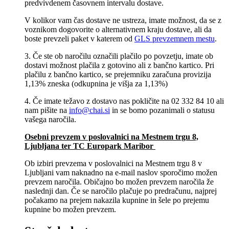
predvivdenem časovnem intervalu dostave.
V kolikor vam čas dostave ne ustreza, imate možnost, da se z
voznikom dogovorite o alternativnem kraju dostave, ali da
boste prevzeli paket v katerem od
GLS prevzemnem mestu
.
3. Če ste ob naročilu označili plačilo po povzetju, imate ob
dostavi možnost plačila z gotovino ali z bančno kartico. Pri
plačilu z bančno kartico, se prejemniku zaračuna provizija
1,13% zneska (odkupnina je višja za 1,13%)
4. Če imate težavo z dostavo nas pokličite na 02 332 84 10 ali
nam pišite na
info@chai.si
in se bomo pozanimali o statusu
vašega naročila.
Osebni prevzem v poslovalnici na Mestnem trgu 8,
Ljubljana​ ter TC Europark Maribor
Ob izbiri prevzema v poslovalnici na Mestnem trgu 8 v
Ljubljani vam naknadno na e-mail naslov sporočimo možen
prevzem naročila. Običajno bo možen prevzem naročila že
naslednji dan. Če se naročilo plačuje po predračunu, najprej
počakamo na prejem nakazila kupnine in šele po prejemu
kupnine bo možen prevzem.