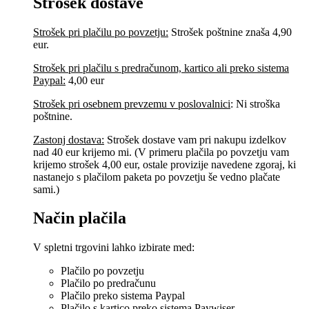
Strošek dostave
Strošek pri plačilu po povzetju:
Strošek poštnine znaša 4,90
eur.
Strošek pri plačilu s predračunom, kartico ali preko sistema
Paypal:
4,00 eur
Strošek pri osebnem prevzemu v poslovalnici
:
Ni stroška
poštnine.
Zastonj dostava:
Strošek dostave vam pri nakupu izdelkov
nad 40 eur krijemo mi. (V primeru plačila po povzetju vam
krijemo strošek 4,00 eur, ostale provizije navedene zgoraj, ki
nastanejo s plačilom paketa po povzetju še vedno plačate
sami.)
Način plačila
V spletni trgovini lahko izbirate med:
Plačilo po povzetju
Plačilo po predračunu
Plačilo preko sistema Paypal
Plačilo s kartico preko sistema Paywiser