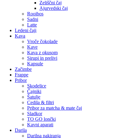
Zeliščni čaj
Ajurvedski čaj
Rooibos
Sadni
Latte
Ledeni čaji
Kava
Vroče čokolade
Kave
Kava z okusom
Sirupi in prelivi
Kapsule
Začimbe
Frappe
Pribor
Skodelice
Čajniki
Šatulje
Cedila & filtri
Pribor za matcha & mate čaj
Sladkor
TO GO lončki
Kavni aparati
Darila
Darilna pakiranja