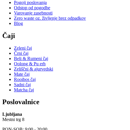
Pogoji poslovanja
Odstop od pogodbe
Varovanje zasebnosti
Zero waste oz. življenje brez odpadkov
Blog
Čaji
Zeleni čaj
Črni čaj
Beli & Rumeni čaj
Oolong & Pu erh
Zeliščni & ajurvedski
Mate čaj
Rooibos čaj
Sadni čaj
Matcha čaj
Poslovalnice
Ljubljana
Mestni trg 8
PON-SOB: 9:00 - 20:00