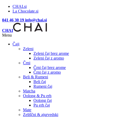
CHAI.si
La Chocolate.si
041 46 30 19
info@chai.si
CHAI
Menu
Čaji
Zeleni
Zeleni čaj brez arome
Zeleni čaj z aromo
Črni
Črni čaj brez arome
Črni čaj z aromo
Beli & Rumeni
Beli čaj
Rumeni čaj
Matcha
Oolong & Pu erh
Oolong čaj
Pu erh čaj
Mate
Zeliščni & ajurvedski