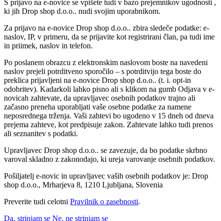
S prijavo na e-novice se vpišete tudi v bazo prejemnikov ugodnosti ,
ki jih Drop shop d.o.o.. nudi svojim uporabnikom.
Za prijavo na e-novice Drop shop d.o.o.. zbira sledeče podatke: e-
naslov, IP, v primeru, da se prijavite kot registrirani član, pa tudi ime
in priimek, naslov in telefon.
Po poslanem obrazcu z elektronskim naslovom boste na navedeni
naslov prejeli potrditveno sporočilo – s potrditvijo tega boste do
preklica prijavljeni na e-novice Drop shop d.o.o.. (t. i. opt-in
odobritev). Kadarkoli lahko pisno ali s klikom na gumb Odjava v e-
novicah zahtevate, da upravljavec osebnih podatkov trajno ali
začasno preneha uporabljati vaše osebne podatke za namene
neposrednega trženja. Vaši zahtevi bo ugodeno v 15 dneh od dneva
prejema zahteve, kot predpisuje zakon. Zahtevate lahko tudi prenos
ali seznanitev s podatki.
Upravljavec Drop shop d.o.o.. se zavezuje, da bo podatke skrbno
varoval skladno z zakonodajo, ki ureja varovanje osebnih podatkov.
Pošiljatelj e-novic in upravljavec vaših osebnih podatkov je: Drop
shop d.o.o., Mrharjeva 8, 1210 Ljubljana, Slovenia
Preverite tudi celotni
Pravilnik o zasebnosti
.
Da, strinjam se
Ne, ne strinjam se