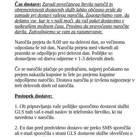
Čas dostave:
Zaradi povečanega števila naročil in
obremenjenosti dostavnih služb lahko občasno pride do
zamude pri dostavi vašega naročila. Zagotavljamo vam, da
delamo vse, kar je v naši moči, da vaš paket dostavimo v
najkrajšem možnem času. Prosimo da pravočasno naročite
darila. Zahvaljujemo se vam za razumevanje.
Naročila prejeta do 9.00 ure na delovni dan, so večinoma
odposlana še isti dan. Naročila prejeta med vikendi ali
prazniki se odpošljejo prvi delovni dan. Pošiljke so
dostavljene od dneva odpreme v 1-3 delovnih dneh.
Če se naročilo plačuje po predračunu, najprej počakamo na
prejem nakazila kupnine in šele po prejemu kupnine
odpošljemo naročilo. Dostava naročila je izvšena najpozneje v
treh delovnih dneh od naročila.
Postopek dostave:
1. Ob pripravljanju vaše pošiljke sporočimo dostavni službi
GLS tudi vaš e-mail naslov in telefonsko številko, ki sta
navedena v naročilu.
2. En dan pred predvideno dostavo ste preko SMS sporočila
ali e-mail sporočila s strani GLS dostavne službe obveščeni o