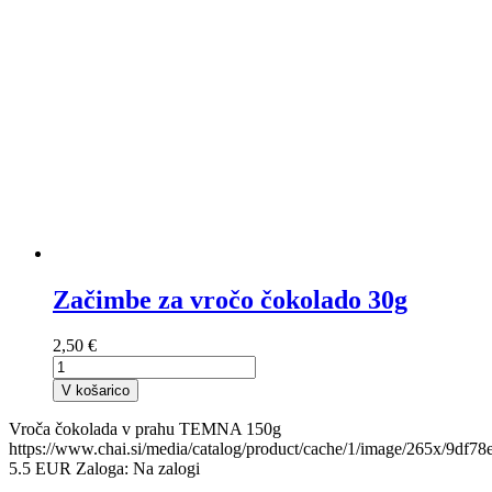
Začimbe za vročo čokolado 30g
2,50 €
V košarico
Vroča čokolada v prahu TEMNA 150g
https://www.chai.si/media/catalog/product/cache/1/image/265x/9d
5.5
EUR
Zaloga:
Na zalogi