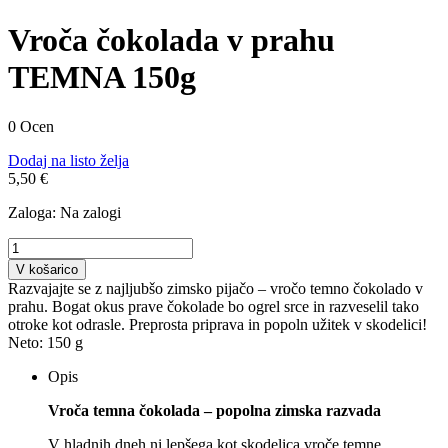
Vroča čokolada v prahu
TEMNA 150g
0 Ocen
Dodaj na listo želja
5,50 €
Zaloga:
Na zalogi
V košarico
Razvajajte se z najljubšo zimsko pijačo – vročo temno čokolado v
prahu. Bogat okus prave čokolade bo ogrel srce in razveselil tako
otroke kot odrasle. Preprosta priprava in popoln užitek v skodelici!
Neto:
150 g
Opis
Vroča temna čokolada – popolna zimska razvada
V hladnih dneh ni lepšega kot skodelica vroče temne