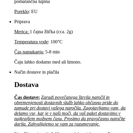
pomarančna lupina
Poreklo
: EU
Priprava
Merica:
1 čajna žlička (cca. 2g)
Temperatura vode
: 100°C
Čas namakanja:
5-8 min
Čaju lahko dodamo med ali limono.
Način dostave in plačila
Dostava
Čas dostave:
Zaradi povečanega števila naročil in
obremenjenosti dostavnih služb lahko občasno pride do
zamude pri dostavi vašega naročila. Zagotavljamo vam, da
delamo vse, kar je v naši moči, da vaš paket dostavimo v
najkrajšem možnem času. Prosimo da pravočasno naročite
darila. Zahvaljujemo se vam za razumevanje.