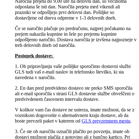
Naročila prejeta do 9.00 ure na delovni dan, so večinoma
odposlana še isti dan. Naročila prejeta med vikendi ali
prazniki se odpošljejo prvi delovni dan. Pošiljke so
dostavljene od dneva odpreme v 1-3 delovnih dneh.
Če se naročilo plačuje po predračunu, najprej počakamo na
prejem nakazila kupnine in šele po prejemu kupnine
odpošljemo naročilo. Dostava naročila je izvšena najpozneje v
treh delovnih dneh od naročila.
Postopek dostave:
1. Ob pripravljanju vaše pošiljke sporočimo dostavni službi
GLS tudi vaš e-mail naslov in telefonsko številko, ki sta
navedena v naročilu.
2. En dan pred predvideno dostavo ste preko SMS sporočila
ali e-mail sporočila s strani GLS dostavne službe obveščeni o
predvivdenem časovnem intervalu dostave.
V kolikor vam čas dostave ne ustreza, imate možnost, da se z
voznikom dogovorite o alternativnem kraju dostave, ali da
boste prevzeli paket v katerem od
GLS prevzemnem mestu
.
3. Če ste ob naročilu označili plačilo po povzetju, imate ob
dostavi možnost plačila z gotovino ali z bančno kartico. Pri