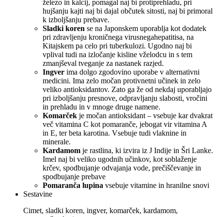
železo in kalcij, pomagal naj bi protiprehladu, pri
hujšanju kajti naj bi dajal občutek sitosti, naj bi primoral
k izboljšanju prebave.
Sladki koren
se na Japonskem uporablja kot dodatek
pri zdravljenju kroničnega virusnegahepatitisa, na
Kitajskem pa celo pri tuberkulozi. Ugodno naj bi
vplival tudi na izločanje kisline vželodcu in s tem
zmanjševal tveganje za nastanek razjed.
Ingver
ima dolgo zgodovino uporabe v alternativni
medicini. Ima zelo močan protivnetni učinek in zelo
veliko antioksidantov. Zato ga že od nekdaj uporabljajo
pri izboljšanju presnove, odpravljanju slabosti, vročini
in prehladu in v mnoge druge namene.
Komarček
je močan antioksidant – vsebuje kar dvakrat
več vitamina C kot pomaranče, jebogat vir vitamina A
in E, ter beta karotina. Vsebuje tudi vlaknine in
minerale.
Kardamom
je rastlina, ki izvira iz J Indije in Šri Lanke.
Imel naj bi veliko ugodnih učinkov, kot soblaženje
krčev, spodbujanje odvajanja vode, prečiščevanje in
spodbujanje prebave
Pomaranča lupina
vsebuje vitamine in hranilne snovi
Sestavine
Cimet, sladki koren, ingver, komarček, kardamom,