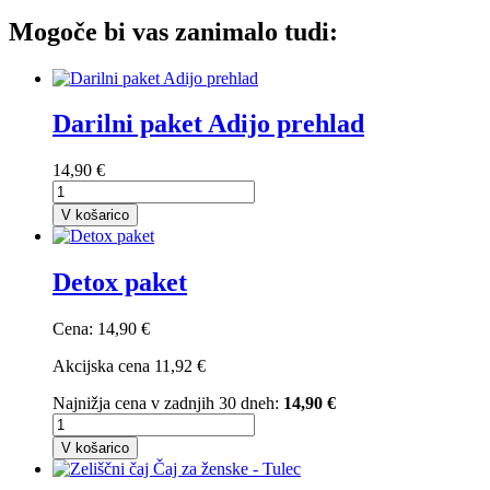
Mogoče bi vas zanimalo tudi:
Darilni paket Adijo prehlad
14,90 €
V košarico
Detox paket
Cena:
14,90 €
Akcijska cena
11,92 €
Najnižja cena v zadnjih 30 dneh:
14,90 €
V košarico