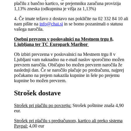
plačilu z bančno kartico, se prejemniku zaračuna provizija
1,13% zneska (odkupnina je višja za 1,13%)
4. Če imate težavo z dostavo nas pokličite na 02 332 84 10 ali
nam pišite na
info@chai.si
in se bomo pozanimali o statusu
vašega naročila.
Osebni prevzem v poslovalnici na Mestnem trgu 8,
Ljubljana​ ter TC Europark Maribor
Ob izbiri prevzema v poslovalnici na Mestnem trgu 8 v
Ljubljani vam naknadno na e-mail naslov sporočimo možen
prevzem naročila. Običajno bo možen prevzem naročila že
naslednji dan. Če se naročilo plačuje po predračunu, najprej
počakamo na prejem nakazila kupnine in šele po prejemu
kupnine bo možen prevzem.
Strošek dostave
Strošek pri plačilu po povzetju:
Strošek poštnine znaša 4,90
eur.
Strošek pri plačilu s predračunom, kartico ali preko sistema
Paypal:
4,00 eur