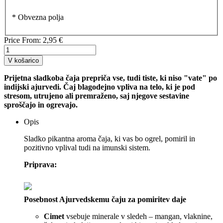
* Obvezna polja
Price From:
2,95 €
V košarico
Prijetna sladkoba čaja prepriča vse, tudi tiste, ki niso "vate" po
indijski ajurvedi. Čaj blagodejno vpliva na telo, ki je pod
stresom, utrujeno ali premraženo, saj njegove sestavine
sproščajo in ogrevajo.
Opis
Sladko pikantna aroma čaja, ki vas bo ogrel, pomiril in
pozitivno vplival tudi na imunski sistem.
Priprava:
Posebnost Ajurvedskemu čaju za pomiritev daje
Cimet
vsebuje minerale v sledeh – mangan, vlaknine,