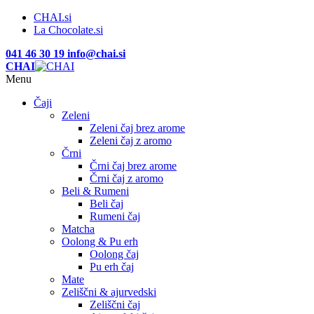
CHAI.si
La Chocolate.si
041 46 30 19
info@chai.si
CHAI
Menu
Čaji
Zeleni
Zeleni čaj brez arome
Zeleni čaj z aromo
Črni
Črni čaj brez arome
Črni čaj z aromo
Beli & Rumeni
Beli čaj
Rumeni čaj
Matcha
Oolong & Pu erh
Oolong čaj
Pu erh čaj
Mate
Zeliščni & ajurvedski
Zeliščni čaj