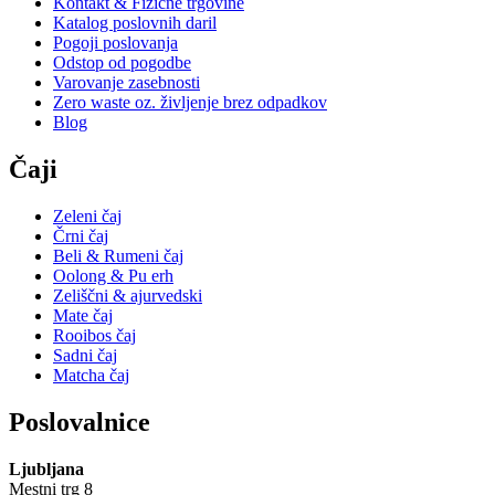
Kontakt & Fizične trgovine
Katalog poslovnih daril
Pogoji poslovanja
Odstop od pogodbe
Varovanje zasebnosti
Zero waste oz. življenje brez odpadkov
Blog
Čaji
Zeleni čaj
Črni čaj
Beli & Rumeni čaj
Oolong & Pu erh
Zeliščni & ajurvedski
Mate čaj
Rooibos čaj
Sadni čaj
Matcha čaj
Poslovalnice
Ljubljana
Mestni trg 8