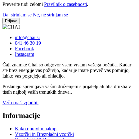
Preverite tudi celotni
Pravilnik o zasebnosti
.
Da, strinjam se
Ne, ne strinjam se
Prijava
info@chai.si
041 46 30 19
Facebook
Instagram
Čaji znamke Chai so odgovor vsem vrstam vašega počutja. Kadar
ste brez energije vas poživijo, kadar je imate preveč vas pomirijo,
lahko vas pogrejejo ali ohladijo.
Postanejo spremljava vašim druženjem s prijatelji ali tiha družba v
tistih najbolj vaših trenutkih dneva..
Več o naši zgodbi.
Informacije
Kako opravim nakup
Vzorčki in Brezplačni vzorčki