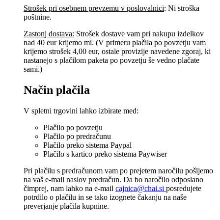
Strošek pri osebnem prevzemu v poslovalnici
:
Ni stroška
poštnine.
Zastonj dostava:
Strošek dostave vam pri nakupu izdelkov
nad 40 eur krijemo mi. (V primeru plačila po povzetju vam
krijemo strošek 4,00 eur, ostale provizije navedene zgoraj, ki
nastanejo s plačilom paketa po povzetju še vedno plačate
sami.)
Način plačila
V spletni trgovini lahko izbirate med:
Plačilo po povzetju
Plačilo po predračunu
Plačilo preko sistema Paypal
Plačilo s kartico preko sistema Paywiser
Pri plačilu s predračunom vam po prejetem naročilu pošljemo
na vaš e-mail naslov predračun. Da bo naročilo odposlano
čimprej, nam lahko na e-mail
cajnica@chai.si
posredujete
potrdilo o plačilu in se tako izognete čakanju na naše
preverjanje plačila kupnine.