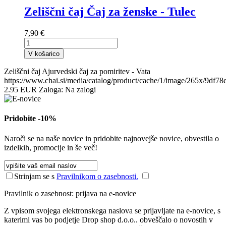
Zeliščni čaj Čaj za ženske - Tulec
7,90 €
V košarico
Zeliščni čaj Ajurvedski čaj za pomiritev - Vata
https://www.chai.si/media/catalog/product/cache/1/image/265x/
2.95
EUR
Zaloga:
Na zalogi
Pridobite -10%
Naroči se na naše novice in pridobite najnovejše novice, obvestila o
izdelkih, promocije in še več!
Strinjam se s
Pravilnikom o zasebnosti.
Pravilnik o zasebnost: prijava na e-novice
Z vpisom svojega elektronskega naslova se prijavljate na e-novice, s
katerimi vas bo podjetje Drop shop d.o.o.. obveščalo o novostih v