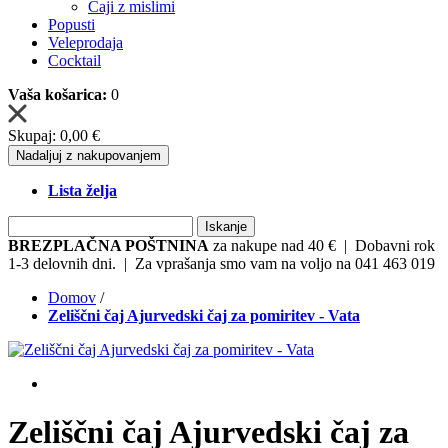
Čaji z mislimi
Popusti
Veleprodaja
Cocktail
Vaša košarica:
0
Skupaj:
0,00 €
Nadaljuj z nakupovanjem
Lista želja
Iskanje
BREZPLAČNA POŠTNINA
za nakupe nad 40 € | Dobavni rok
1-3 delovnih dni. | Za vprašanja smo vam na voljo na 041 463 019
Domov
/
Zeliščni čaj Ajurvedski čaj za pomiritev - Vata
Zeliščni čaj Ajurvedski čaj za