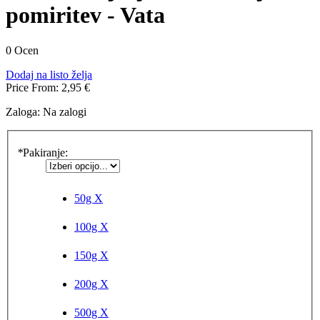
pomiritev - Vata
0 Ocen
Dodaj na listo želja
Price From:
2,95 €
Zaloga:
Na zalogi
*
Pakiranje:
50g
X
100g
X
150g
X
200g
X
500g
X