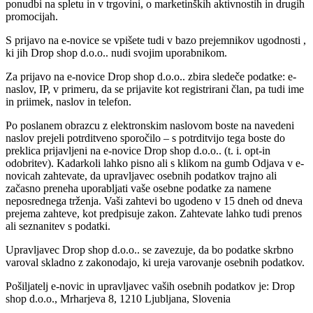
ponudbi na spletu in v trgovini, o marketinških aktivnostih in drugih
promocijah.
S prijavo na e-novice se vpišete tudi v bazo prejemnikov ugodnosti ,
ki jih Drop shop d.o.o.. nudi svojim uporabnikom.
Za prijavo na e-novice Drop shop d.o.o.. zbira sledeče podatke: e-
naslov, IP, v primeru, da se prijavite kot registrirani član, pa tudi ime
in priimek, naslov in telefon.
Po poslanem obrazcu z elektronskim naslovom boste na navedeni
naslov prejeli potrditveno sporočilo – s potrditvijo tega boste do
preklica prijavljeni na e-novice Drop shop d.o.o.. (t. i. opt-in
odobritev). Kadarkoli lahko pisno ali s klikom na gumb Odjava v e-
novicah zahtevate, da upravljavec osebnih podatkov trajno ali
začasno preneha uporabljati vaše osebne podatke za namene
neposrednega trženja. Vaši zahtevi bo ugodeno v 15 dneh od dneva
prejema zahteve, kot predpisuje zakon. Zahtevate lahko tudi prenos
ali seznanitev s podatki.
Upravljavec Drop shop d.o.o.. se zavezuje, da bo podatke skrbno
varoval skladno z zakonodajo, ki ureja varovanje osebnih podatkov.
Pošiljatelj e-novic in upravljavec vaših osebnih podatkov je: Drop
shop d.o.o., Mrharjeva 8, 1210 Ljubljana, Slovenia