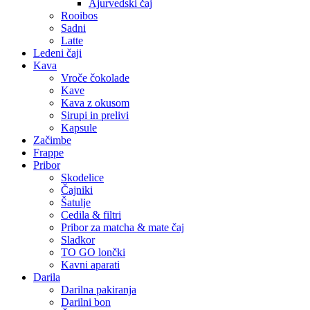
Ajurvedski čaj
Rooibos
Sadni
Latte
Ledeni čaji
Kava
Vroče čokolade
Kave
Kava z okusom
Sirupi in prelivi
Kapsule
Začimbe
Frappe
Pribor
Skodelice
Čajniki
Šatulje
Cedila & filtri
Pribor za matcha & mate čaj
Sladkor
TO GO lončki
Kavni aparati
Darila
Darilna pakiranja
Darilni bon