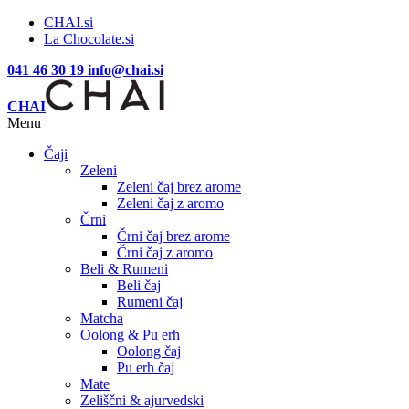
CHAI.si
La Chocolate.si
041 46 30 19
info@chai.si
CHAI
Menu
Čaji
Zeleni
Zeleni čaj brez arome
Zeleni čaj z aromo
Črni
Črni čaj brez arome
Črni čaj z aromo
Beli & Rumeni
Beli čaj
Rumeni čaj
Matcha
Oolong & Pu erh
Oolong čaj
Pu erh čaj
Mate
Zeliščni & ajurvedski