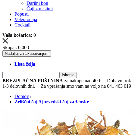
Darilni bon
Čaji z mislimi
Popusti
Veleprodaja
Cocktail
Vaša košarica:
0
Skupaj:
0,00 €
Nadaljuj z nakupovanjem
Lista želja
Iskanje
BREZPLAČNA POŠTNINA
za nakupe nad 40 € | Dobavni rok
1-3 delovnih dni. | Za vprašanja smo vam na voljo na 041 463 019
Domov
/
Zeliščni čaj Ajurvedski čaj za ženske