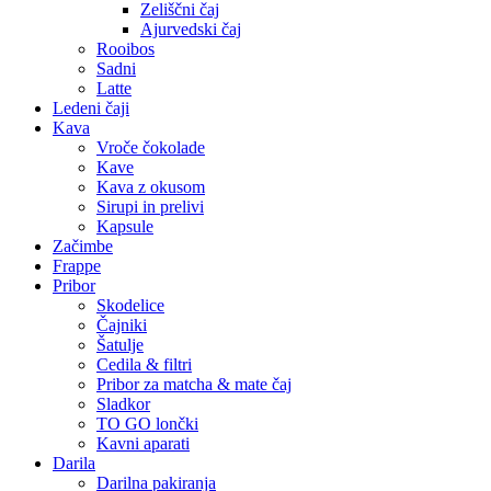
Zeliščni čaj
Ajurvedski čaj
Rooibos
Sadni
Latte
Ledeni čaji
Kava
Vroče čokolade
Kave
Kava z okusom
Sirupi in prelivi
Kapsule
Začimbe
Frappe
Pribor
Skodelice
Čajniki
Šatulje
Cedila & filtri
Pribor za matcha & mate čaj
Sladkor
TO GO lončki
Kavni aparati
Darila
Darilna pakiranja