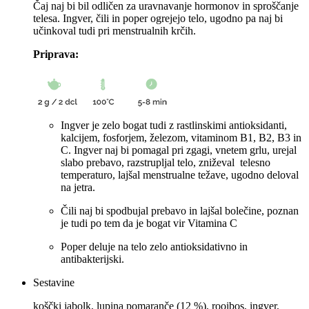
Čaj naj bi bil odličen za uravnavanje hormonov in sproščanje
telesa. Ingver, čili in poper ogrejejo telo, ugodno pa naj bi
učinkoval tudi pri menstrualnih krčih.
Priprava:
Ingver je zelo bogat tudi z rastlinskimi antioksidanti,
kalcijem, fosforjem, železom, vitaminom B1, B2, B3 in
C. Ingver naj bi pomagal pri zgagi, vnetem grlu, urejal
slabo prebavo, razstrupljal telo, zniževal telesno
temperaturo, lajšal menstrualne težave, ugodno deloval
na jetra.
Čili naj bi spodbujal prebavo in lajšal bolečine, poznan
je tudi po tem da je bogat vir Vitamina C
Poper deluje na telo zelo antioksidativno in
antibakterijski.
Sestavine
koščki jabolk, lupina pomaranče (12 %), rooibos, ingver,