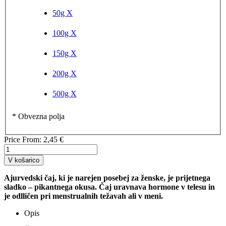
50g
X
100g
X
150g
X
200g
X
500g
X
* Obvezna polja
Price From:
2,45 €
V košarico
Ajurvedski čaj, ki je narejen posebej za ženske, je prijetnega
sladko – pikantnega okusa. Čaj uravnava hormone v telesu in
je odlličen pri menstrualnih težavah ali v meni.
Opis