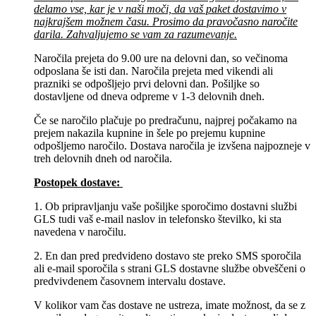
delamo vse, kar je v naši moči, da vaš paket dostavimo v
najkrajšem možnem času. Prosimo da pravočasno naročite
darila. Zahvaljujemo se vam za razumevanje.
Naročila prejeta do 9.00 ure na delovni dan, so večinoma
odposlana še isti dan. Naročila prejeta med vikendi ali
prazniki se odpošljejo prvi delovni dan. Pošiljke so
dostavljene od dneva odpreme v 1-3 delovnih dneh.
Če se naročilo plačuje po predračunu, najprej počakamo na
prejem nakazila kupnine in šele po prejemu kupnine
odpošljemo naročilo. Dostava naročila je izvšena najpozneje v
treh delovnih dneh od naročila.
Postopek dostave:
1. Ob pripravljanju vaše pošiljke sporočimo dostavni službi
GLS tudi vaš e-mail naslov in telefonsko številko, ki sta
navedena v naročilu.
2. En dan pred predvideno dostavo ste preko SMS sporočila
ali e-mail sporočila s strani GLS dostavne službe obveščeni o
predvivdenem časovnem intervalu dostave.
V kolikor vam čas dostave ne ustreza, imate možnost, da se z