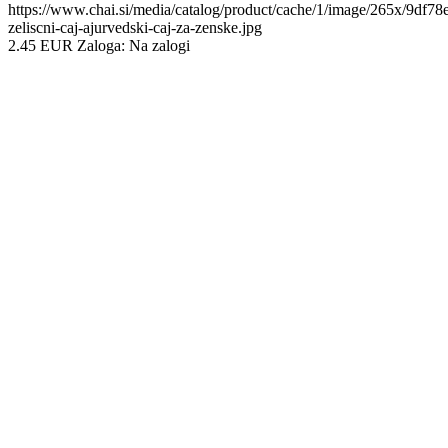
https://www.chai.si/media/catalog/product/cache/1/image/265x/9df
zeliscni-caj-ajurvedski-caj-za-zenske.jpg
2.45
EUR
Zaloga:
Na zalogi