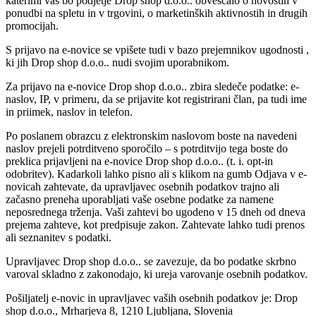
katerimi vas bo podjetje Drop shop d.o.o.. obveščalo o novostih v
ponudbi na spletu in v trgovini, o marketinških aktivnostih in drugih
promocijah.
S prijavo na e-novice se vpišete tudi v bazo prejemnikov ugodnosti ,
ki jih Drop shop d.o.o.. nudi svojim uporabnikom.
Za prijavo na e-novice Drop shop d.o.o.. zbira sledeče podatke: e-
naslov, IP, v primeru, da se prijavite kot registrirani član, pa tudi ime
in priimek, naslov in telefon.
Po poslanem obrazcu z elektronskim naslovom boste na navedeni
naslov prejeli potrditveno sporočilo – s potrditvijo tega boste do
preklica prijavljeni na e-novice Drop shop d.o.o.. (t. i. opt-in
odobritev). Kadarkoli lahko pisno ali s klikom na gumb Odjava v e-
novicah zahtevate, da upravljavec osebnih podatkov trajno ali
začasno preneha uporabljati vaše osebne podatke za namene
neposrednega trženja. Vaši zahtevi bo ugodeno v 15 dneh od dneva
prejema zahteve, kot predpisuje zakon. Zahtevate lahko tudi prenos
ali seznanitev s podatki.
Upravljavec Drop shop d.o.o.. se zavezuje, da bo podatke skrbno
varoval skladno z zakonodajo, ki ureja varovanje osebnih podatkov.
Pošiljatelj e-novic in upravljavec vaših osebnih podatkov je: Drop
shop d.o.o., Mrharjeva 8, 1210 Ljubljana, Slovenia