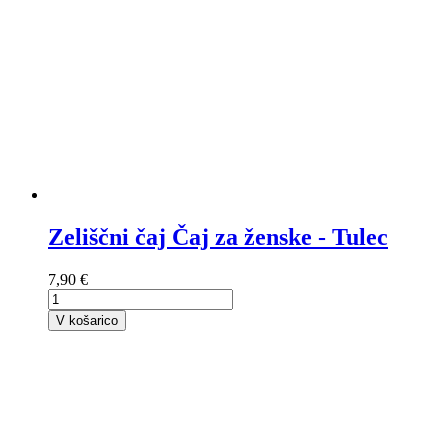
Zeliščni čaj Čaj za ženske - Tulec
7,90 €
V košarico