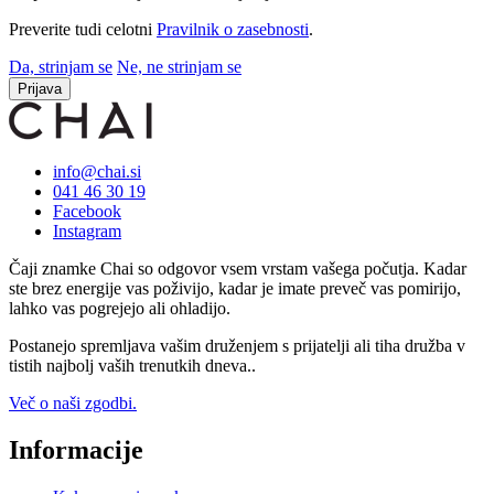
Preverite tudi celotni
Pravilnik o zasebnosti
.
Da, strinjam se
Ne, ne strinjam se
Prijava
info@chai.si
041 46 30 19
Facebook
Instagram
Čaji znamke Chai so odgovor vsem vrstam vašega počutja. Kadar
ste brez energije vas poživijo, kadar je imate preveč vas pomirijo,
lahko vas pogrejejo ali ohladijo.
Postanejo spremljava vašim druženjem s prijatelji ali tiha družba v
tistih najbolj vaših trenutkih dneva..
Več o naši zgodbi.
Informacije