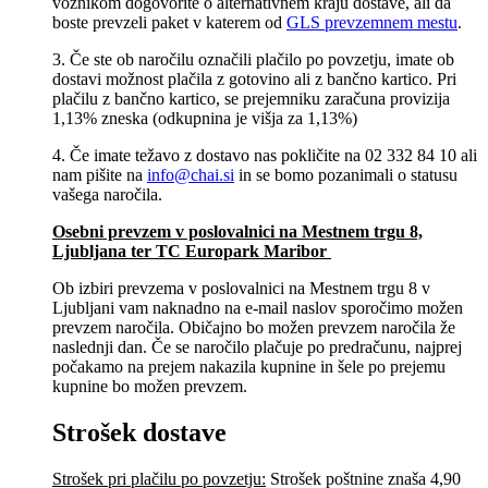
voznikom dogovorite o alternativnem kraju dostave, ali da
boste prevzeli paket v katerem od
GLS prevzemnem mestu
.
3. Če ste ob naročilu označili plačilo po povzetju, imate ob
dostavi možnost plačila z gotovino ali z bančno kartico. Pri
plačilu z bančno kartico, se prejemniku zaračuna provizija
1,13% zneska (odkupnina je višja za 1,13%)
4. Če imate težavo z dostavo nas pokličite na 02 332 84 10 ali
nam pišite na
info@chai.si
in se bomo pozanimali o statusu
vašega naročila.
Osebni prevzem v poslovalnici na Mestnem trgu 8,
Ljubljana​ ter TC Europark Maribor
Ob izbiri prevzema v poslovalnici na Mestnem trgu 8 v
Ljubljani vam naknadno na e-mail naslov sporočimo možen
prevzem naročila. Običajno bo možen prevzem naročila že
naslednji dan. Če se naročilo plačuje po predračunu, najprej
počakamo na prejem nakazila kupnine in šele po prejemu
kupnine bo možen prevzem.
Strošek dostave
Strošek pri plačilu po povzetju:
Strošek poštnine znaša 4,90