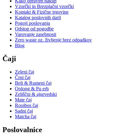
Kako opravim nakup
Vzorčki in Brezplačni vzorčki
Kontakt & Fizične trgovine
Katalog poslovnih daril
Pogoji poslovanja
Odstop od pogodbe
Varovanje zasebnosti
Zero waste oz. življenje brez odpadkov
Blog
Čaji
Zeleni čaj
Črni čaj
Beli & Rumeni čaj
Oolong & Pu erh
Zeliščni & ajurvedski
Mate čaj
Rooibos čaj
Sadni čaj
Matcha čaj
Poslovalnice