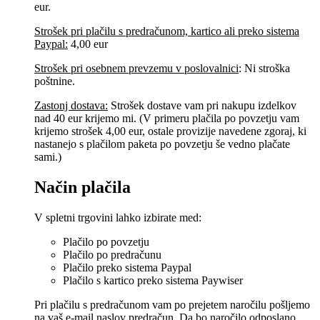
eur.
Strošek pri plačilu s predračunom, kartico ali preko sistema
Paypal:
4,00 eur
Strošek pri osebnem prevzemu v poslovalnici
:
Ni stroška
poštnine.
Zastonj dostava:
Strošek dostave vam pri nakupu izdelkov
nad 40 eur krijemo mi. (V primeru plačila po povzetju vam
krijemo strošek 4,00 eur, ostale provizije navedene zgoraj, ki
nastanejo s plačilom paketa po povzetju še vedno plačate
sami.)
Način plačila
V spletni trgovini lahko izbirate med:
Plačilo po povzetju
Plačilo po predračunu
Plačilo preko sistema Paypal
Plačilo s kartico preko sistema Paywiser
Pri plačilu s predračunom vam po prejetem naročilu pošljemo
na vaš e-mail naslov predračun. Da bo naročilo odposlano