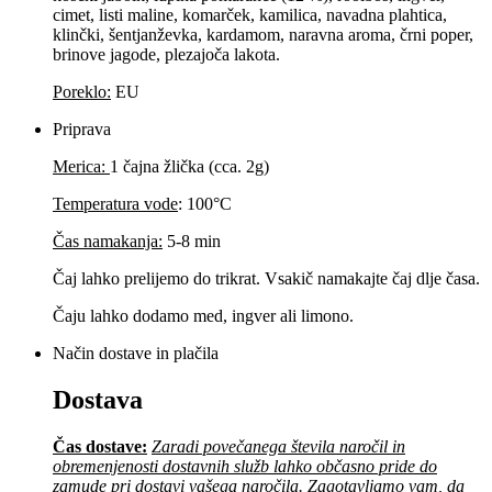
cimet, listi maline, komarček, kamilica, navadna plahtica,
klinčki, šentjanževka, kardamom, naravna aroma, črni poper,
brinove jagode, plezajoča lakota.
Poreklo:
EU
Priprava
Merica:
1 čajna žlička (cca. 2g)
Temperatura vode
: 100°C
Čas namakanja:
5-8 min
Čaj lahko prelijemo do trikrat. Vsakič namakajte čaj dlje časa.
Čaju lahko dodamo med, ingver ali limono.
Način dostave in plačila
Dostava
Čas dostave:
Zaradi povečanega števila naročil in
obremenjenosti dostavnih služb lahko občasno pride do
zamude pri dostavi vašega naročila. Zagotavljamo vam, da