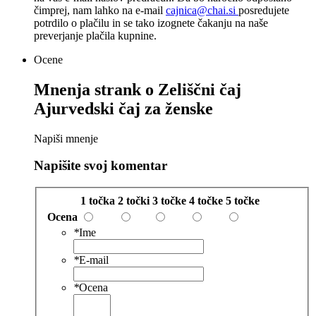
čimprej, nam lahko na e-mail
cajnica@chai.si
posredujete
potrdilo o plačilu in se tako izognete čakanju na naše
preverjanje plačila kupnine.
Ocene
Mnenja strank o
Zeliščni čaj
Ajurvedski čaj za ženske
Napiši mnenje
Napišite svoj komentar
1 točka
2 točki
3 točke
4 točke
5 točke
Ocena
*
Ime
*
E-mail
*
Ocena