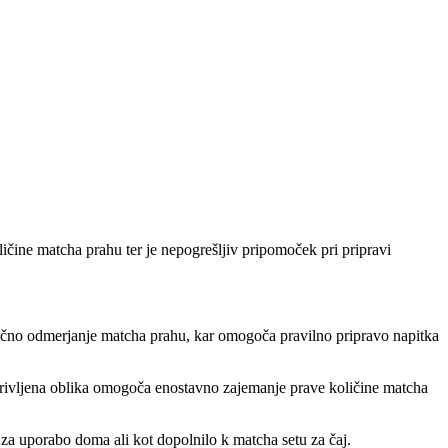
čine matcha prahu ter je nepogrešljiv pripomoček pri pripravi
ančno odmerjanje matcha prahu, kar omogoča pravilno pripravo napitka
 ukrivljena oblika omogoča enostavno zajemanje prave količine matcha
 za uporabo doma ali kot dopolnilo k matcha setu za čaj.