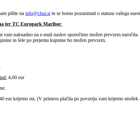
nam pišite na
info@chai.si
in se bomo pozanimali o statusu vašega naroč
ana​ ter TC Europark Maribor
ani vam naknadno na e-mail naslov sporočimo možen prevzem naročila. 
kupnine in šele po prejemu kupnine bo možen prevzem.
.
pal:
4,00 eur
ine.
 eur krijemo mi. (V primeru plačila po povzetju vam krijemo strošek 4,