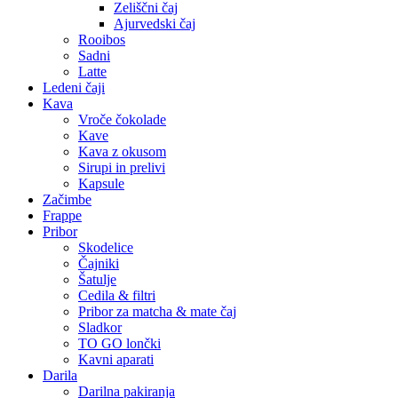
Zeliščni čaj
Ajurvedski čaj
Rooibos
Sadni
Latte
Ledeni čaji
Kava
Vroče čokolade
Kave
Kava z okusom
Sirupi in prelivi
Kapsule
Začimbe
Frappe
Pribor
Skodelice
Čajniki
Šatulje
Cedila & filtri
Pribor za matcha & mate čaj
Sladkor
TO GO lončki
Kavni aparati
Darila
Darilna pakiranja