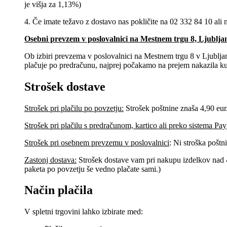
je višja za 1,13%)
4. Če imate težavo z dostavo nas pokličite na 02 332 84 10 ali 
Osebni prevzem v poslovalnici na Mestnem trgu 8, Ljublj
Ob izbiri prevzema v poslovalnici na Mestnem trgu 8 v Ljublj
plačuje po predračunu, najprej počakamo na prejem nakazila 
Strošek dostave
Strošek pri plačilu po povzetju:
Strošek poštnine znaša 4,90 eur
Strošek pri plačilu s predračunom, kartico ali preko sistema Pay
Strošek pri osebnem prevzemu v poslovalnici
:
Ni stroška poštn
Zastonj dostava:
Strošek dostave vam pri nakupu izdelkov nad 40
paketa po povzetju še vedno plačate sami.)
Način plačila
V spletni trgovini lahko izbirate med: