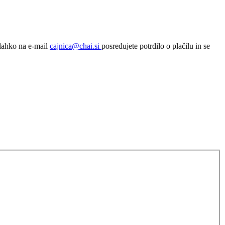
 lahko na e-mail
cajnica@chai.si
posredujete potrdilo o plačilu in se