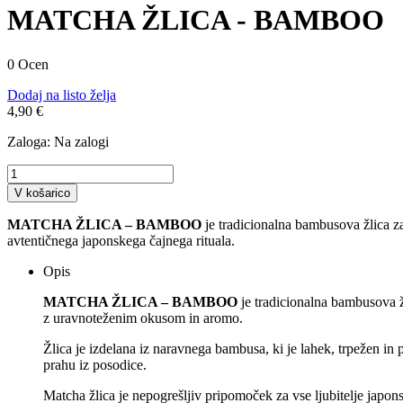
MATCHA ŽLICA - BAMBOO
0 Ocen
Dodaj na listo želja
4,90 €
Zaloga:
Na zalogi
V košarico
MATCHA ŽLICA – BAMBOO
je tradicionalna bambusova žlica z
avtentičnega japonskega čajnega rituala.
Opis
MATCHA ŽLICA – BAMBOO
je tradicionalna bambusova ž
z uravnoteženim okusom in aromo.
Žlica je izdelana iz naravnega bambusa, ki je lahek, trpežen in
prahu iz posodice.
Matcha žlica je nepogrešljiv pripomoček za vse ljubitelje japon