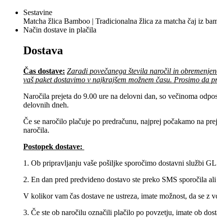
Sestavine
Matcha žlica Bamboo | Tradicionalna žlica za matcha čaj iz ba
Način dostave in plačila
Dostava
Čas dostave:
Zaradi povečanega števila naročil in obremenjen
vaš paket dostavimo v najkrajšem možnem času. Prosimo da pr
Naročila prejeta do 9.00 ure na delovni dan, so večinoma odposl
delovnih dneh.
Če se naročilo plačuje po predračunu, najprej počakamo na pre
naročila.
Postopek dostave:
1. Ob pripravljanju vaše pošiljke sporočimo dostavni službi GLS
2. En dan pred predvideno dostavo ste preko SMS sporočila ali
V kolikor vam čas dostave ne ustreza, imate možnost, da se z v
3. Če ste ob naročilu označili plačilo po povzetju, imate ob do