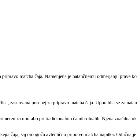
a pripravo matcha čaja. Namenjena je natančnemu odmerjanju prave koli
lica, zasnovana posebej za pripravo matcha čaja. Uporablja se za nat
 primeren za uporabo pri tradicionalnih čajnih ritualih. Njena značilna
skega čaja, saj omogoča avtentično pripravo matcha napitka. Odlična je