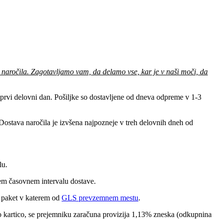
 naročila. Zagotavljamo vam, da delamo vse, kar je v naši moči, da
o prvi delovni dan. Pošiljke so dostavljene od dneva odpreme v 1-3
Dostava naročila je izvšena najpozneje v treh delovnih dneh od
ilu.
nem časovnem intervalu dostave.
i paket v katerem od
GLS prevzemnem mestu
.
čno kartico, se prejemniku zaračuna provizija 1,13% zneska (odkupnina