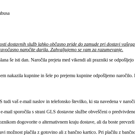
mbusa
osti dostavnih služb lahko občasno pride do zamude pri dostavi vašega
avočasno naročite darila. Zahvaljujemo se vam za razumevanje.
ana še isti dan. Naročila prejeta med vikendi ali prazniki se odpošljej
jem nakazila kupnine in šele po prejemu kupnine odpošljemo naročilo. 
 tudi vaš e-mail naslov in telefonsko številko, ki sta navedena v naroč
 e-mail sporočila s strani GLS dostavne službe obveščeni o predvivde
oznikom dogovorite o alternativnem kraju dostave, ali da boste prevzel
stavi možnost plačila z gotovino ali z bančno kartico. Pri plačilu z ban