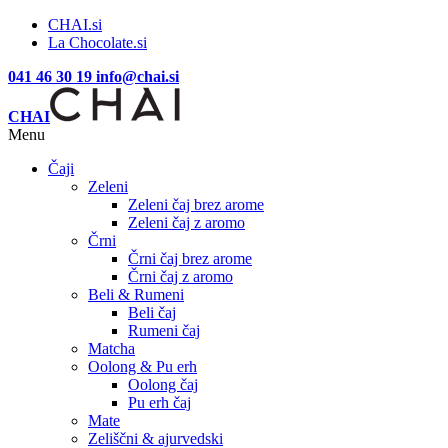
CHAI.si
La Chocolate.si
041 46 30 19
info@chai.si
CHAI
Menu
Čaji
Zeleni
Zeleni čaj brez arome
Zeleni čaj z aromo
Črni
Črni čaj brez arome
Črni čaj z aromo
Beli & Rumeni
Beli čaj
Rumeni čaj
Matcha
Oolong & Pu erh
Oolong čaj
Pu erh čaj
Mate
Zeliščni & ajurvedski