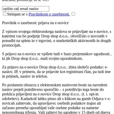
Strinjam se s
Pravilnikom o zasebnosti.
Pravilnik o zasebnost: prijava na e-novice
Z vpisom svojega elektronskega naslova se prijavljate na e-novice, s
katerimi vas bo podjetje Drop shop d.o.o.. obveščalo o novostih v
ponudbi na spletu in v trgovini, o marketinških aktivnostih in drugih
promocijah.
S prijavo na e-novice se vpišete tudi v bazo prejemnikov ugodnosti ,
ki jih Drop shop d.o.o.. nudi svojim uporabnikom.
Za prijavo na e-novice Drop shop d.o.o.. zbira sledeče podatke: e-
naslov, IP, v primeru, da se prijavite kot registrirani član, pa tudi ime
in priimek, naslov in telefon.
Po poslanem obrazcu z elektronskim naslovom boste na navedeni
naslov prejeli potrditveno sporočilo – s potrditvijo tega boste do
preklica prijavljeni na e-novice Drop shop d.o.o.. (t. i. opt-in
odobritev). Kadarkoli lahko pisno ali s klikom na gumb Odjava v e-
novicah zahtevate, da upravljavec osebnih podatkov trajno ali
začasno preneha uporabljati vaše osebne podatke za namene
neposrednega trženja. Vaši zahtevi bo ugodeno v 15 dneh od dneva