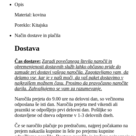
Opis
Material: kovina
Poreklo: Kitajska
Način dostave in plačila
Dostava
Čas dostave:
Zaradi povečanega števila naročil in
obremenjenosti dostavnih služb lahko občasno pride do
zamude pri dostavi vašega naročila. Zagotavljamo vam, da
delamo vse, kar je v naši moči, da vaš paket dostavimo v
najkrajšem možnem času. Prosimo da pravočasno naročite
darila. Zahvaljujemo se vam za razumevanje.
Naročila prejeta do 9.00 ure na delovni dan, so večinoma
odposlana še isti dan. Naročila prejeta med vikendi ali
prazniki se odpošljejo prvi delovni dan. Pošiljke so
dostavljene od dneva odpreme v 1-3 delovnih dneh.
Če se naročilo plačuje po predračunu, najprej počakamo na
prejem nakazila kupnine in šele po prejemu kupnine