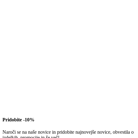
Pridobite -10%
Naroči se na naše novice in pridobite najnovejše novice, obvestila o
izdelkih, promocije in še več!