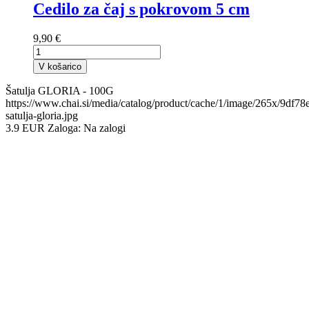
Cedilo za čaj s pokrovom 5 cm
9,90 €
V košarico
Šatulja GLORIA - 100G
https://www.chai.si/media/catalog/product/cache/1/image/265x/9df
satulja-gloria.jpg
3.9
EUR
Zaloga:
Na zalogi