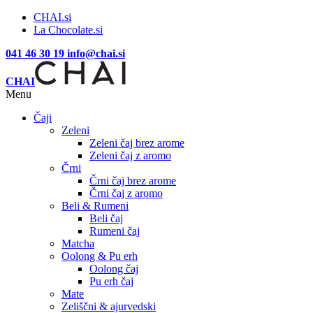
CHAI.si
La Chocolate.si
041 46 30 19
info@chai.si
CHAI
Menu
Čaji
Zeleni
Zeleni čaj brez arome
Zeleni čaj z aromo
Črni
Črni čaj brez arome
Črni čaj z aromo
Beli & Rumeni
Beli čaj
Rumeni čaj
Matcha
Oolong & Pu erh
Oolong čaj
Pu erh čaj
Mate
Zeliščni & ajurvedski