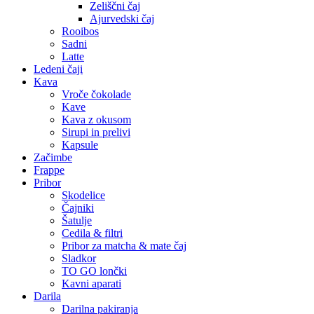
Zeliščni čaj
Ajurvedski čaj
Rooibos
Sadni
Latte
Ledeni čaji
Kava
Vroče čokolade
Kave
Kava z okusom
Sirupi in prelivi
Kapsule
Začimbe
Frappe
Pribor
Skodelice
Čajniki
Šatulje
Cedila & filtri
Pribor za matcha & mate čaj
Sladkor
TO GO lončki
Kavni aparati
Darila
Darilna pakiranja