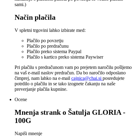
sami.)
Način plačila
V spletni trgovini lahko izbirate med:
Plačilo po povzetju
Plačilo po predračunu
Plačilo preko sistema Paypal
Plačilo s kartico preko sistema Paywiser
Pri plačilu s predračunom vam po prejetem naročilu pošljemo
na vaš e-mail naslov predračun. Da bo naročilo odposlano
čimprej, nam lahko na e-mail
cajnica@chai.si
posredujete
potrdilo o plačilu in se tako izognete čakanju na naše
preverjanje plačila kupnine.
Ocene
Mnenja strank o
Šatulja GLORIA -
100G
Napiši mnenje