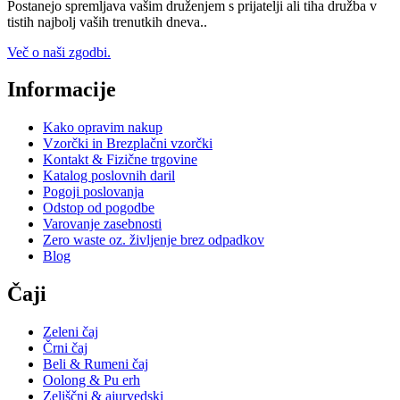
Postanejo spremljava vašim druženjem s prijatelji ali tiha družba v
tistih najbolj vaših trenutkih dneva..
Več o naši zgodbi.
Informacije
Kako opravim nakup
Vzorčki in Brezplačni vzorčki
Kontakt & Fizične trgovine
Katalog poslovnih daril
Pogoji poslovanja
Odstop od pogodbe
Varovanje zasebnosti
Zero waste oz. življenje brez odpadkov
Blog
Čaji
Zeleni čaj
Črni čaj
Beli & Rumeni čaj
Oolong & Pu erh
Zeliščni & ajurvedski