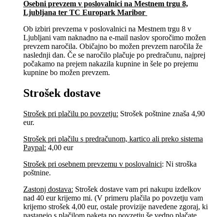
Osebni prevzem v poslovalnici na Mestnem trgu 8,
Ljubljana​ ter TC Europark Maribor
Ob izbiri prevzema v poslovalnici na Mestnem trgu 8 v
Ljubljani vam naknadno na e-mail naslov sporočimo možen
prevzem naročila. Običajno bo možen prevzem naročila že
naslednji dan. Če se naročilo plačuje po predračunu, najprej
počakamo na prejem nakazila kupnine in šele po prejemu
kupnine bo možen prevzem.
Strošek dostave
Strošek pri plačilu po povzetju:
Strošek poštnine znaša 4,90
eur.
Strošek pri plačilu s predračunom, kartico ali preko sistema
Paypal:
4,00 eur
Strošek pri osebnem prevzemu v poslovalnici
:
Ni stroška
poštnine.
Zastonj dostava:
Strošek dostave vam pri nakupu izdelkov
nad 40 eur krijemo mi. (V primeru plačila po povzetju vam
krijemo strošek 4,00 eur, ostale provizije navedene zgoraj, ki
nastanejo s plačilom paketa po povzetju še vedno plačate