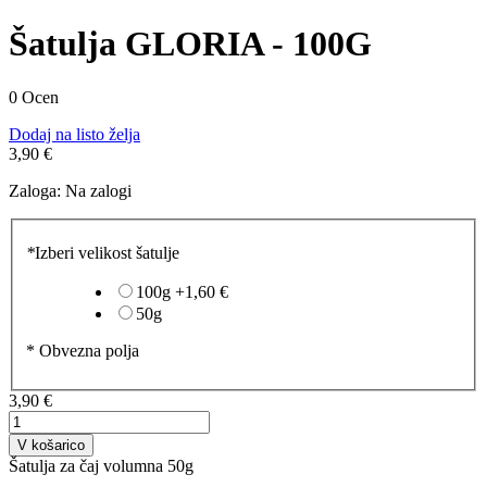
Šatulja GLORIA - 100G
0 Ocen
Dodaj na listo želja
3,90 €
Zaloga:
Na zalogi
*
Izberi velikost šatulje
100g
+
1,60 €
50g
* Obvezna polja
3,90 €
V košarico
Šatulja za čaj volumna 50g