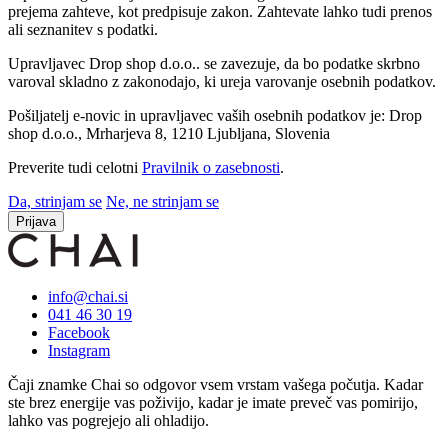
prejema zahteve, kot predpisuje zakon. Zahtevate lahko tudi prenos
ali seznanitev s podatki.
Upravljavec Drop shop d.o.o.. se zavezuje, da bo podatke skrbno
varoval skladno z zakonodajo, ki ureja varovanje osebnih podatkov.
Pošiljatelj e-novic in upravljavec vaših osebnih podatkov je: Drop
shop d.o.o., Mrharjeva 8, 1210 Ljubljana, Slovenia
Preverite tudi celotni
Pravilnik o zasebnosti
.
Da, strinjam se
Ne, ne strinjam se
Prijava
info@chai.si
041 46 30 19
Facebook
Instagram
Čaji znamke Chai so odgovor vsem vrstam vašega počutja. Kadar
ste brez energije vas poživijo, kadar je imate preveč vas pomirijo,
lahko vas pogrejejo ali ohladijo.